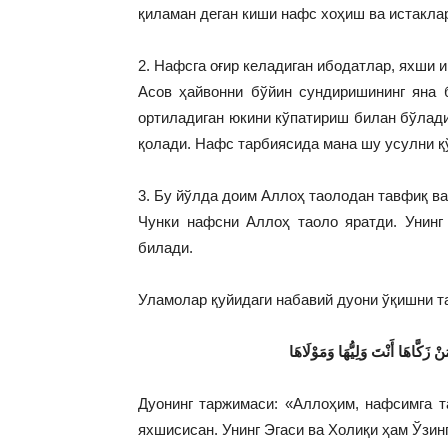
қиламан деган киши нафс хоҳиш ва истакла
2. Нафсга оғир келадиган ибодатлар, яхши
Асов ҳайвонни бўйин сундиришининг яна б
ортиладиган юкини кўпатириш билан бўлади
қолади. Нафс тарбиясида мана шу усулни қ
3. Бу йўлда доим Аллоҳ таолодан тавфиқ в
Чунки нафсни Аллоҳ таоло яратди. Унинг
билади.
Уламолар қуйидаги набавий дуони ўқишни т
 زَكَّاهَا أَنْتَ وَلِيُّهَا وَمَوْلَاهَا
Дуонинг таржимаси: «Аллоҳим, нафсимга та
яхшисисан. Унинг Эгаси ва Холиқи ҳам Ўзин