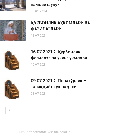
намози шукуҳи
05.01.2024
ҚУРБОНЛИК АҲКОМЛАРИ ВА
ФАЗИЛАТЛАРИ
16.07.2021
16.07.2021 й. Қурбонлик
фазилати ва унинг ҳукмлари
15.07.2021
09.07.2021 й. Порахўрлик –
тараққиёт кушандаси
08.07.2021
Бизни телеграмда кузатиб боринг