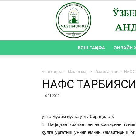
БОШ САҲИФА
ОНЛАЙН 
Бош саҳифа
Мақолалар
Имомлардан
НАФС 
НАФС ТАРБИЯСИ
16.01.2019
учта муҳим йўлга урғу берадилар.
1. Нафсдан хоҳлаётган нарсаларини тийи
қўлга ўргатиш унинг емини камайтириш б