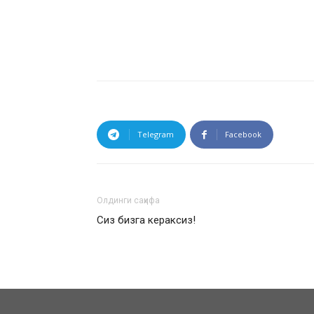
Telegram
Facebook
Олдинги саҳифа
Сиз бизга кераксиз!