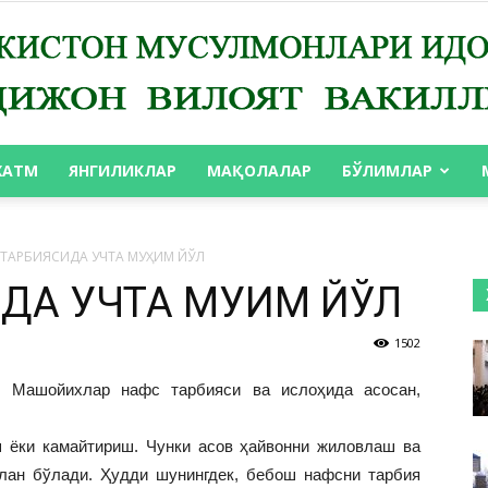
ХАТМ
ЯНГИЛИКЛАР
МАҚОЛАЛАР
БЎЛИМЛАР
АНДИЖОН
ТАРБИЯСИДА УЧТА МУҲИМ ЙЎЛ
ДА УЧТА МУҲИМ ЙЎЛ
1502
ВИЛОЯТ
Машойихлар нафс тарбияси ва ислоҳида асосан,
ш ёки камайтириш. Чунки асов ҳайвонни жиловлаш ва
илан бўлади. Ҳудди шунингдек, бебош нафсни тарбия