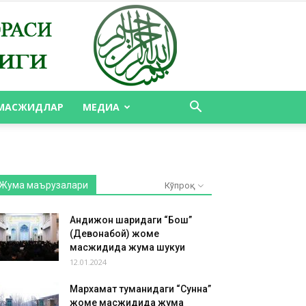
МАСЖИДЛАР
МЕДИА
Жума маърузалари
Кўпроқ
Андижон шаҳридаги “Бош”
(Девонабой) жоме
масжидида жума шукуҳи
12.01.2024
Мархамат туманидаги “Сунна”
жоме масжидида жума