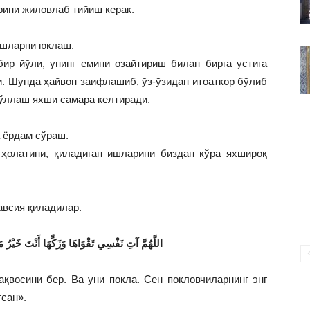
ВАКИЛЛИГИ
рини жиловлаб тийиш керак.
 ишларни юклаш.
ир йўли, унинг емини озайтириш билан бирга устига
. Шунда ҳайвон заифлашиб, ўз-ўзидан итоаткор бўлиб
ўллаш яхши самара келтиради.
а ёрдам сўраш.
 ҳолатини, қиладиган ишларини биздан кўра яхшироқ
авсия қиладилар.
اللَّهُمَّ آتِ نَفْسِي تَقْوَاهَا وَزَكِّهَا أَنْتَ خَيْرُ مَنْ
қвосини бер. Ва уни покла. Сен покловчиларнинг энг
гсан».