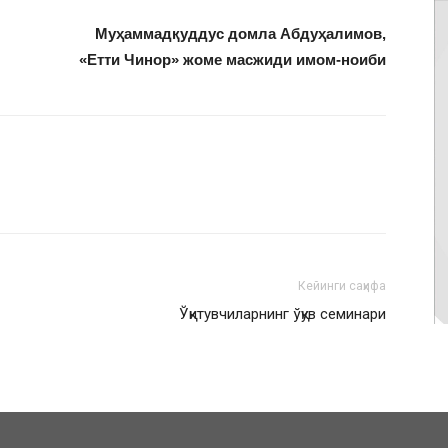
Муҳаммадқуддус домла Абдуҳалимов,
«Етти Чинор» жоме масжиди имом-ноиби
Кейинги саҳифа
Ўқитувчиларнинг ўқув семинари