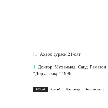
[1]
Аҳзоб сураси 21-оят
1
Доктор Муҳаммад Саид Рамазон Б
“Дорул фикр” 1996.
TEGLAR
Асосий
Мақолалар
Янгиликлар