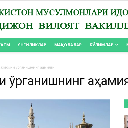
ХАТМ
ЯНГИЛИКЛАР
МАҚОЛАЛАР
БЎЛИМЛАР
АНДИЖОН
ахлоқни ўрганишнинг аҳамияти
ни ўрганишнинг аҳами
ВИЛОЯТ