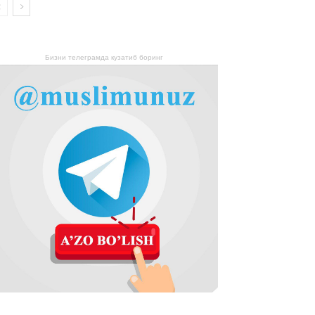
Бизни телеграмда кузатиб боринг