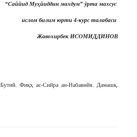
“Саййид Муҳйиддин махдум” ўрта махсус
ислом билим юрти 4-курс талабаси
Жавохирбек ИСОМИДДИНОВ
утий. Фиқҳ ас-Сийра ан-Набавийя. Дамашқ.