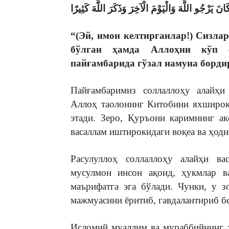
يَرْجُو اللَّهَ وَالْيَوْمَ الْآخِرَ وَذَكَرَ اللَّهَ كَثِيرًا
“(Эй, имон келтирганлар!) Сизла
бўлган ҳамда Аллоҳни кўп 
пайғамбарида гўзал намуна борди
Пайғамбаримиз соллаллоҳу алайҳи 
Аллоҳ таолонинг Китобини яхшироқ
этади. Зеро, Қуръони каримнинг ак
васаллам иштирокидаги воқеа ва ҳоди
Расулуллоҳ соллаллоҳу алайҳи ва
мусулмон инсон ақоид, ҳукмлар в
маърифатга эга бўлади. Чунки, у з
мажмуасини ёритиб, гавдалантириб б
Исломий муаллим ва мураббийнинг ҳ