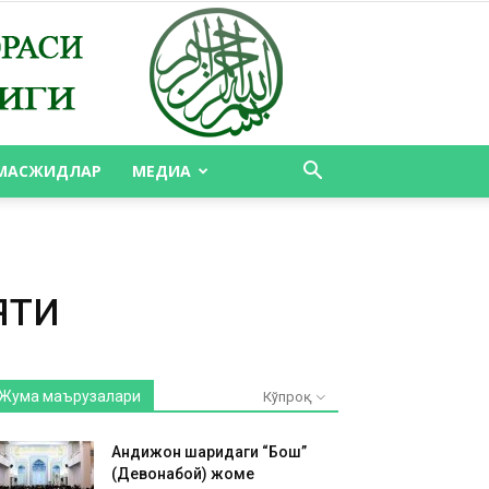
МАСЖИДЛАР
МЕДИА
яти
Жума маърузалари
Кўпроқ
Андижон шаҳридаги “Бош”
(Девонабой) жоме