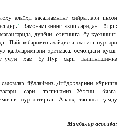
лоҳу алайҳи васалламнинг сийратлари инсон
асидир.
1
Замонамизнинг яхшиларидан бири:
маганларида, дунёни ёритишга бу қуёшнинг
қат, Пайғамбаримиз алайҳиссаломнинг нурлари
муз қалбларимизни эритмаса, осмондаги қуёш
нг учун ҳам бу Нур сари талпинишимиз
а саломлар йўллаймиз. Дийдорларини кўришга
залари сари талпинамиз. Узотни бизга
римизни нурлантирган Аллоҳ таолога ҳамду
Манбалар асосида: