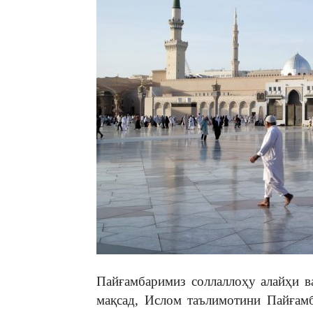
Пайғамбаримиз соллаллоҳу алайҳи в
мақсад, Ислом таълимотини Пайғамб