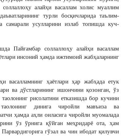
соллаллоҳу алайҳи васаллам холис муаллим
аъватларининг турли босқичларида таълим-
а самарали усулларини излаб топишда куч-
шда Пайғамбар соллаллоҳу алайҳи васаллам
аётлари инсоний ҳамда ижтимоий жабҳаларнинг
йҳи васалламнинг ҳаётлари ҳар жабҳада етук
лари ва дўстларининг ишончини қозонган, ўз
ҳ таолонинг рисолатини етказишда бор кучини
 таолонинг динига чиройли мавъиза ва
атчи ҳамда аҳли оиласига чиройли муомалада
арини ўз ўрнига қўйган меҳридарё ота, ҳам
 Парвардигорига гўзал ва чин ибодат қилувчи