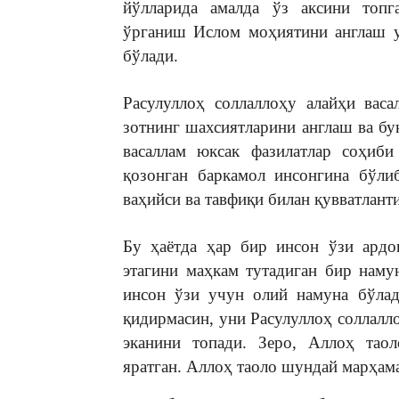
йўлларида амалда ўз аксини топг
ўрганиш Ислом моҳиятини англаш у
бўлади.
Расулуллоҳ соллаллоҳу алайҳи вас
зотнинг шахсиятларини англаш ва б
васаллам юксак фазилатлар соҳиби
қозонган баркамол инсонгина бўли
ваҳийси ва тавфиқи билан қувватлант
Бу ҳаётда ҳар бир инсон ўзи ардо
этагини маҳкам тутадиган бир нам
инсон ўзи учун олий намуна бўлад
қидирмасин, уни Расулуллоҳ соллалл
эканини топади. Зеро, Аллоҳ тао
яратган. Аллоҳ таоло шундай марҳам