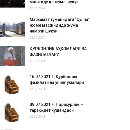
масжидида жума шукуҳи
12.01.2024
Мархамат туманидаги “Сунна”
жоме масжидида жума
намози шукуҳи
05.01.2024
ҚУРБОНЛИК АҲКОМЛАРИ ВА
ФАЗИЛАТЛАРИ
16.07.2021
16.07.2021 й. Қурбонлик
фазилати ва унинг ҳукмлари
15.07.2021
09.07.2021 й. Порахўрлик –
тараққиёт кушандаси
08.07.2021