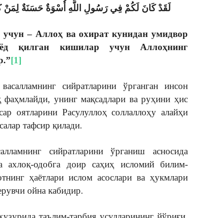
لَقَدْ كَانَ لَكُمْ فِي رَسُولِ اللَّهِ أُسْوَةٌ حَسَنَةٌ لِمَنْ كَانَ 
р учун – Аллоҳ ва охират кунидан умидвор
ёд қилган кишилар учун Аллоҳнинг
р.”
[1]
васалламнинг сийратларини ўрганган инсон
 фаҳмлайди, унинг мақсадлари ва руҳини ҳис
сар оятларини Расулуллоҳ соллаллоҳу алайҳи
салар тафсир қилади.
салламнинг сийратларини ўрганиш асносида
а ахлоқ-одобга доир саҳиҳ исломий билим-
отнинг ҳаётлари ислом асослари ва ҳукмлари
ерувчи ойна кабидир.
узурида таълим-тарбия усулларининг йўриғи,