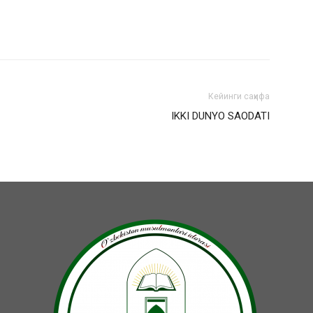
Кейинги саҳифа
IKKI DUNYO SAODATI