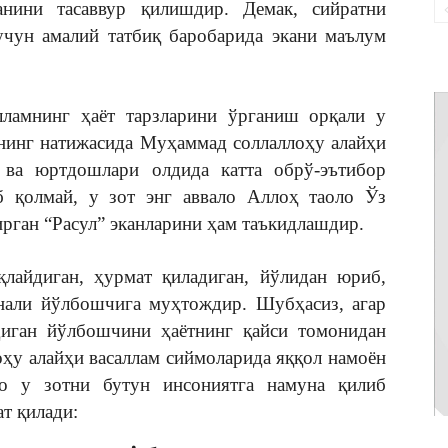
анини тасаввур қилишдир. Демак, сийратни
чун амалий татбиқ баробарида экани маълум
алламнинг ҳаёт тарзларини ўрганиш орқали у
унинг натижасида Муҳаммад соллаллоҳу алайҳи
 ва юртдошлари олдида катта обрў-эътибор
б қолмай, у зот энг аввало Аллоҳ таоло Ўз
ирган “Расул” эканларини ҳам таъкидлашдир.
қлайдиган, ҳурмат қиладиган, йўлидан юриб,
унали йўлбошчига муҳтождир. Шубҳасиз, агар
иган йўлбошчини ҳаётнинг қайси томонидан
оҳу алайҳи васаллам сиймоларида яққол намоён
ло у зотни бутун инсониятга намуна қилиб
ат қилади: