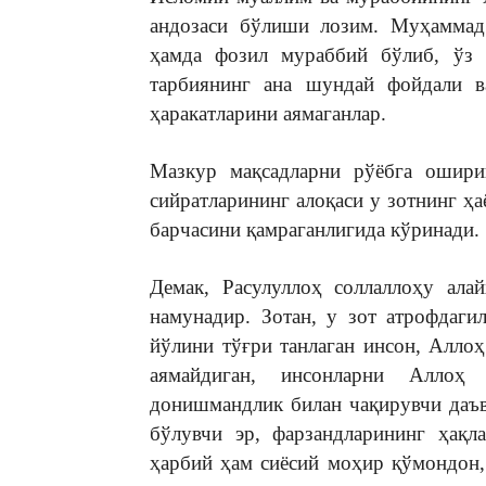
андозаси бўлиши лозим. Муҳаммад 
ҳамда фозил мураббий бўлиб, ўз д
тарбиянинг ана шундай фойдали в
ҳаракатларини аямаганлар.
Мазкур мақсадларни рўёбга ошири
сийратларининг алоқаси у зотнинг ҳ
барчасини қамраганлигида кўринади.
Демак, Расулуллоҳ соллаллоҳу ала
намунадир. Зотан, у зот атрофдаги
йўлини тўғри танлаган инсон, Алло
аямайдиган, инсонларни Аллоҳ
донишмандлик билан чақирувчи даъв
бўлувчи эр, фарзандларининг ҳақл
ҳарбий ҳам сиёсий моҳир қўмондон,