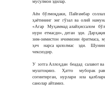
мусулмон эдилар.
Аён бўлмоқдаки, Пайғамбар соллал
ҳаётининг энг гўзал ва олий намун
«Агар Муҳаммад алайҳиссалом бўл
нури етмасди», деган эди. Дарҳақи
зим-зимистон ичимизни ёритмаса, 
ҳеч нарса қилолмас эди. Шуни
чексиздир.
У зотга Аллоҳдан беадад салавот в
муштоқмиз. Ҳатто муборак рав
соғинтирган, нурлари ила қалбла
санолар айтамиз.