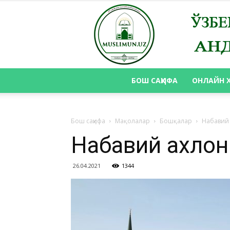
БОШ САҲИФА
ОНЛАЙН 
Бош саҳифа
Мақолалар
Бошқалар
Набавий 
Набавий ахлоқ
26.04.2021
1344