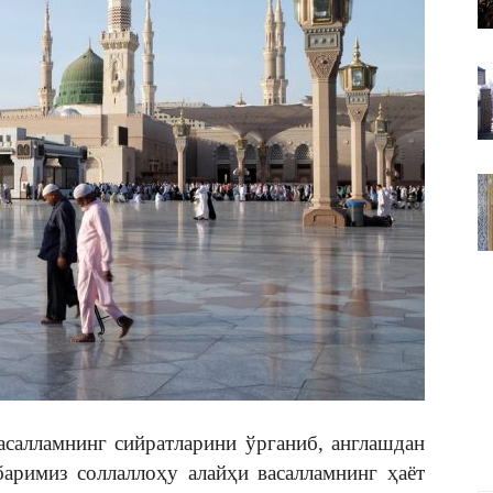
ВАКИЛЛИГИ
асалламнинг сийратларини ўрганиб, англашдан
аримиз соллаллоҳу алайҳи васалламнинг ҳаёт