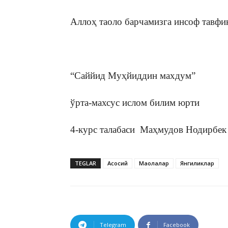
Аллоҳ таоло барчамизга инсоф тавфи
“Саййид Муҳйиддин махдум”
ўрта-махсус ислом билим юрти
4-курс талабаси Маҳмудов Нодирбек
TEGLAR
Асосий
Мақолалар
Янгиликлар
Telegram
Facebook