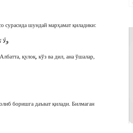
о сурасида шундай марҳамат қиладики:
ولَا ت
Албатта, қулоқ, кўз ва дил, ана ўшалар,
олиб боришга даъват қилади. Билмаган