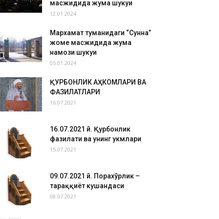
масжидида жума шукуҳи
12.01.2024
Мархамат туманидаги “Сунна”
жоме масжидида жума
намози шукуҳи
05.01.2024
ҚУРБОНЛИК АҲКОМЛАРИ ВА
ФАЗИЛАТЛАРИ
16.07.2021
16.07.2021 й. Қурбонлик
фазилати ва унинг ҳукмлари
15.07.2021
09.07.2021 й. Порахўрлик –
тараққиёт кушандаси
08.07.2021