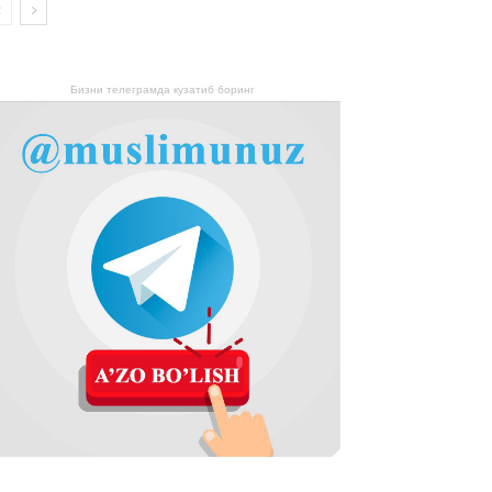
Бизни телеграмда кузатиб боринг