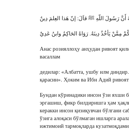
 أَنَّ رَسُولَ اللّهِ ﷺ قاَلَ: إنّ هَذا العِلمَ دِينٌ
Анас розияллоҳу анҳудан ривоят қил
васаллам
дедилар: «Албатта, ушбу илм диндир.
қарасин». Ҳоким ва Ибн Адий ривоят
Бундан кўринадики инсон ўзи яхши б
эргашиш, фикр билдиришга ҳам ҳақл
керакки инсон қизиқувчан бўлгани са
ўзига алоқаси бўлмаган ишларга ара
ижтимоий тармоқларда кузатмоқдами