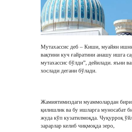
Мутахассис деб – Киши, муайян ишн
вақтини куч ғайратини анашу ишга са
мутахассис бўлди”, дейилади. яъни 
хослади дегани бўлади.
Жамиятимиздаги муаммолардан бири 
қилишлик ва бу ишларга муносабат б
жуда кўп кузатилмоқда. Чуқурроқ ўйл
зарарлар келиб чиқмоқда зеро,