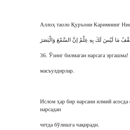
Аллоҳ таоло Қуръони Каримнинг Нис
َقْفُ مَا لَيْسَ لَكَ بِهِ عِلْمٌ إنَّ السَّمْعَ وَالْبَصَرَ
36. Ўзинг билмаган нарсага эргашма! 
масъулдирлар.
Ислом ҳар бир нарсани илмий асосда 
нарсадан
четда бўлишга чақиради.