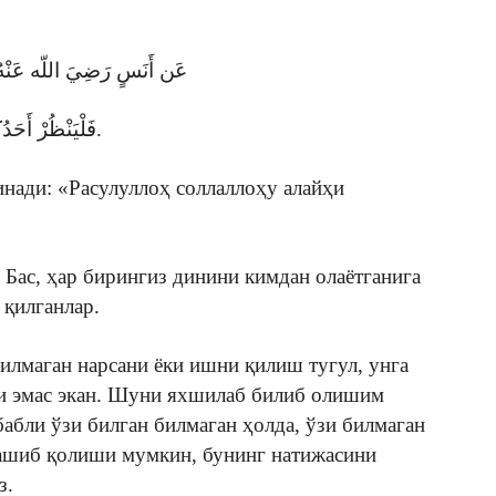
عَن أَنَسٍ رَضِيَ اللّه عَنْهُ
فَلْيَنْظُرْ أَحَدُكُمْ مِمَّنْ يَأخُذُ دِينَهُ. رَوَاهُ الحَاكِمُ وابنُ عَدِيٌ.
инади: «Расулуллоҳ соллаллоҳу алайҳи
 Бас, ҳар бирингиз динини кимдан олаётганига
 қилганлар.
илмаган нарсани ёки ишни қилиш тугул, унга
и эмас экан. Шуни яхшилаб билиб олишим
бабли ўзи билган билмаган ҳолда, ўзи билмаган
лашиб қолиши мумкин, бунинг натижасини
з.