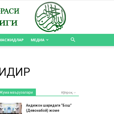
МАСЖИДЛАР
МЕДИА
ГИДИР
Жума маърузалари
Кўпроқ
Андижон шаҳридаги “Бош”
(Девонабой) жоме