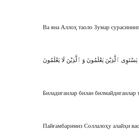
Ва яна Аллоҳ таоло Зумар сурасининг
يَسْتَوِى ٱلَّذِيْنَ يَعْلَمُونَ وَ ٱلَّذِيْنَ لَا يَعْلَمُونَ
Биладиганлар билан билмайдиганлар 
Пайғамбаримиз Соллалоҳу алайҳи ва