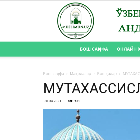
БОШ САҲИФА
ОНЛАЙН 
Бош саҳифа
Мақолалар
Бошқалар
МУТАХАС
МУТАХАССИС
28.04.2021
908