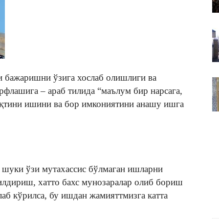
ВАКИЛЛИГИ
и бажаришни ўзига хослаб олишлиги ва
рфлашига – араб тилида “маълум бир нарсага,
вақтини ишини ва бор имкониятини анашу ишга
шуки ўзи мутахассис бўлмаган ишларни
илдириш, хатто бахс мунозаралар олиб бориш
аб кўрилса, бу ишдан жамияттмизга катта