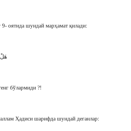
 9- оятида шундай марҳамат қилади:
هَلْ 
тенг бўлармиди ?!
саллам Ҳадиси шарифда шундай деганлар: