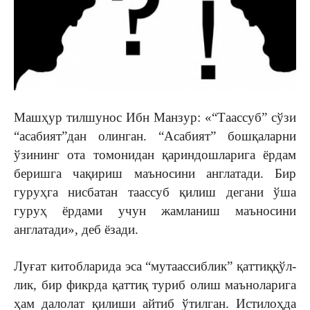
Машҳур тилшунос Ибн Манзур: «“Та­ас­суб” сўзи
“асабият”дан олинган. “Аса­бият” бошқаларни
ўзининг ота то­мо­нидан қариндошларига ёрдам
беришга чақириш маъносини анг­латади. Бир
гуруҳга нисбатан таассуб қилиш дегани ўша
гуруҳ ёрдами учун жамланиш маъносини
англатади», деб ёзади.
Луғат китобларида эса “мутаассиб­лик” қаттиқ­қўл­
лик, бир фикрда қаттиқ туриб олиш маъноларига
ҳам далолат қилиши айтиб ўтилган. Истилоҳда