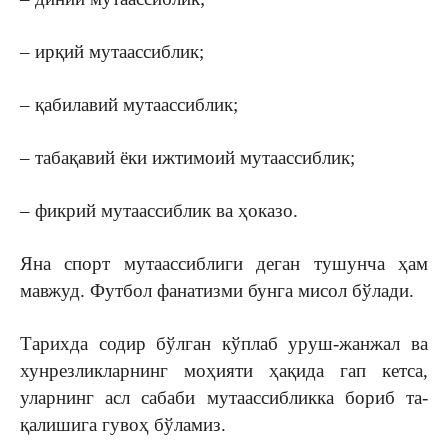
– ирқий мутаассиблик;
– қабилавий мутаассиблик;
– табақавий ёки ижтимоий мутаас­сиблик;
– фикрий мутаассиблик ва ҳоказо.
Яна спорт мутаассиблиги деган тушунча ҳам
мавжуд. Футбол фанатизми бунга мисол бўлади.
Тарихда содир бўлган кўплаб уруш-жанжал ва
хунрезликларнинг моҳияти ҳақида гап кетса,
уларнинг асл сабаби мутаассибликка бориб та­
қалишига гу­воҳ бўламиз.