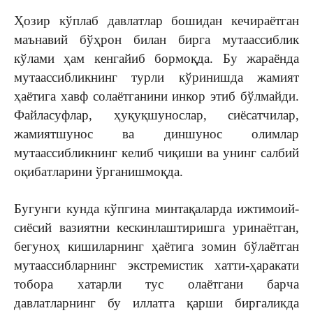
Ҳозир кўплаб давлатлар бошидан кечираётган
маънавий бўҳрон билан бирга мутаассиблик
кўлами ҳам кенгайиб бормоқда. Бу жараёнда
мута­ассибликнинг турли кўринишда жа­мият
ҳаётига хавф солаётганини инкор этиб бўлмайди.
Файласуфлар, ҳуқуқ­шунослар, сиёсатчилар,
жамиятшунос ва дин­шунос олимлар
мутаассибликнинг келиб чи­қиши ва унинг салбий
оқибатла­рини ўрганишмоқда.
Бугунги кунда кўпгина минтақалар­да иж­тимоий-
сиёсий вазиятни кескинлаштиришга уринаётган,
бегуноҳ кишиларнинг ҳаётига зомин бўлаётган
мутаассибларнинг экстремистик хат­ти-ҳаракати
тобора хатарли тус олаётгани барча
давлатларнинг бу иллатга қарши бирга­ликда