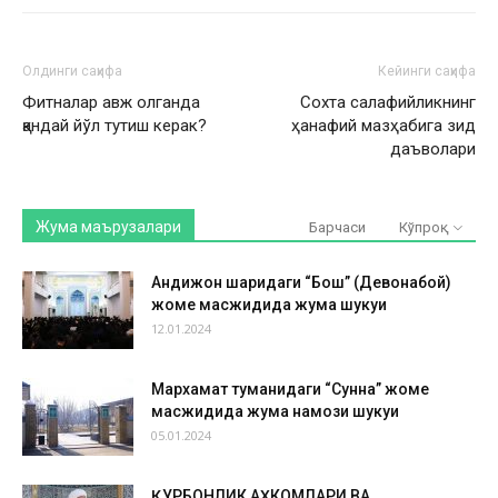
Олдинги саҳифа
Кейинги саҳифа
Фитналар авж олганда
Сохта салафийликнинг
қандай йўл тутиш керак?
ҳанафий мазҳабига зид
даъволари
Жума маърузалари
Барчаси
Кўпроқ
Андижон шаҳридаги “Бош” (Девонабой)
жоме масжидида жума шукуҳи
12.01.2024
Мархамат туманидаги “Сунна” жоме
масжидида жума намози шукуҳи
05.01.2024
ҚУРБОНЛИК АҲКОМЛАРИ ВА