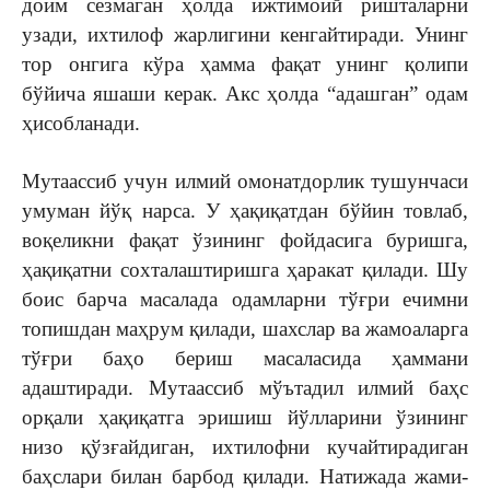
доим сезмаган ҳолда ижтимоий ришталарни
узади, ихтилоф жарлигини кенгайтиради. Унинг
тор онгига кўра ҳамма фақат унинг қолипи
бўйича яшаши керак. Акс ҳолда “адашган” одам
ҳисобланади.
Мутаассиб учун илмий омонатдорлик тушунчаси
умуман йўқ нарса. У ҳақи­қатдан бўйин товлаб,
воқеликни фақат ўзининг фойдасига буришга,
ҳақиқатни сох­талаштиришга ҳаракат қилади. Шу
боис барча масалада одамларни тўғ­ри ечимни
топишдан маҳрум қилади, шахс­лар ва жамоаларга
тўғри баҳо бериш масаласида ҳаммани
адаштиради. Мутаассиб мўътадил илмий баҳс
орқали ҳақи­қатга эри­шиш йўлларини ўзининг
низо қўзғайдиган, ихтилофни кучайтирадиган
баҳслари билан барбод қила­ди. Натижада жами­