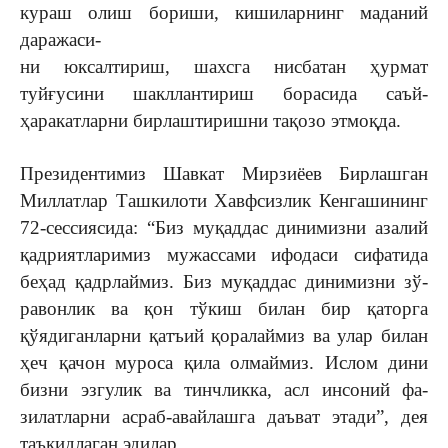
кураш олиш бориши, кишиларнинг маданий
даражаси-
ни юксалтириш, шахсга нис­батан ҳур­мат
туйғусини шакллантириш бора­сида саъй-
ҳаракатларни бирлашти­ришни та­қозо этмоқда.
Президентимиз Шавкат Мирзиёе­в Бир­лашган
Миллатлар Ташки­лоти Хавф­сиз­лик Кенгашининг
72-сессияси­да: “Биз муқаддас динимизни азалий
қад­рият­ларимиз мужассами ифодаси сифатида
беҳад қадр­лаймиз. Биз му­қаддас динимизни зў­
равонлик ва қон тўкиш билан бир қаторга
қўядиган­ларни қатъий қоралаймиз ва улар билан
ҳеч қачон муро­са қила олмаймиз. Ислом дини
бизни эзгулик ва тинчликка, асл инсоний фа­
зилатлар­ни асраб-авайлашга даъват этади”, дея
таъкидлаган эдилар.