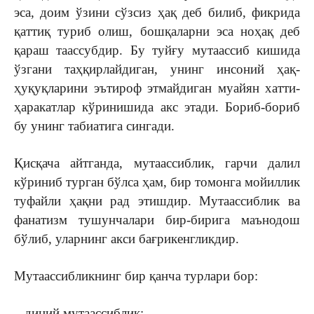
эса, доим ўзини сўзсиз ҳақ деб билиб, фик­рида
қаттиқ туриб олиш, бошқа­ларни эса ноҳақ деб
қараш таассубдир. Бу туйғу мутаассиб кишида
ўзгани таҳқирлайдиган, унинг инсоний ҳақ-
ҳуқуқларини эътироф этмайдиган муайян хатти-
ҳаракатлар кўринишида акс этади. Бориб-бориб
бу унинг та­биатига сингади.
Қисқача айтганда, мутаассиблик, гарчи далил
кўриниб турган бўлса ҳам, бир томонга мойиллик
туфайли ҳақни рад этишдир. Мутаассиблик ва
фанатизм тушунчалари бир-бирига маънодош
бўлиб, уларнинг акси бағрикенгликдир.
Мутаассибликнинг бир қанча турлари бор:
– диний мутаассиблик;