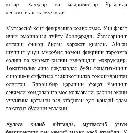
ятлар, халқлар ва маданиятлар ўрта­сида
кескинлик яна­дакучаяди.
Мутаассиб кенг фикрлашга қодир эмас. Уни фақат
ички эмоционал туйғу бошқаради. Ўзгаларнинг
янглиш фик­ри билан ҳаракат қилади. Айнан
шунинг учун муқобил томон фикрини тарозуга
солиш ва ҳурмат қилиш имконидан маҳрумдир.
Тоқатсизлик анча вақтлардан бу­ён фанатизмнинг
синоними сифатида тадқиқотчилар томонидан тан
олинган. Бирон-бир қарашни фақат ўзининг
севимли қоидаларига мос келмагани, қарши экани
учунгина қатъ­иян рад этадиган ҳар қандай одам
тоқатсиз бўлиши мумкин.
Хулоса қилиб айтганда, мутаассиб учун
бағрикенглик ҳеч қандай маъно касб этмайди. У