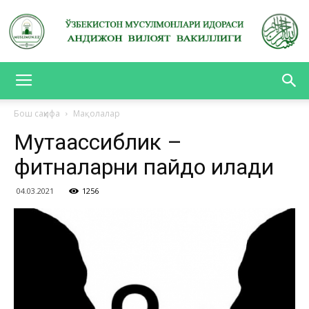
АНДИЖОН
Бош саҳифа
Мақолалар
Мутаассиблик –
ВИЛОЯТ
фитналарни пайдо қилади
04.03.2021
1256
ВАКИЛЛИГИ