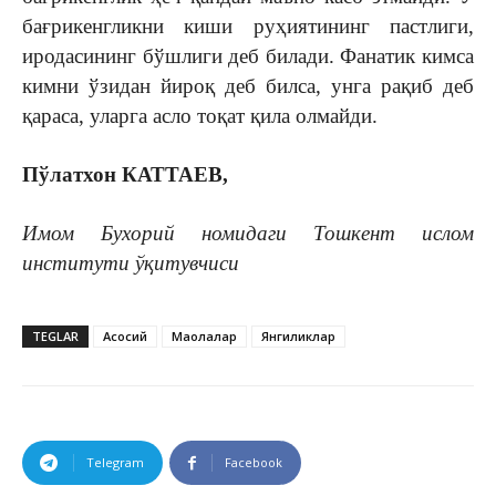
бағрикенгликни киши руҳиятининг пастлиги,
иродасининг бўшлиги деб билади. Фанатик кимса
кимни ўзидан йироқ деб билса, унга рақиб деб
қараса, уларга асло тоқат қила олмайди.
Пўлатхон КАТТАЕВ,
Имом Бухорий номидаги Тошкент ислом
институти ўқитувчиси
TEGLAR
Асосий
Мақолалар
Янгиликлар
Telegram
Facebook