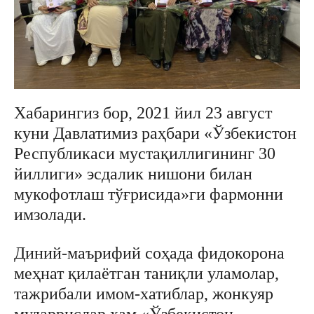
Хабарингиз бор, 2021 йил 23 август
куни Давлатимиз раҳбари «Ўзбекистон
Республикаси мустақиллигининг 30
йиллиги» эсдалик нишони билан
мукофотлаш тўғрисида»ги фармонни
имзолади.
Диний-маърифий соҳада фидокорона
меҳнат қилаётган таниқли уламолар,
тажрибали имом-хатиблар, жонкуяр