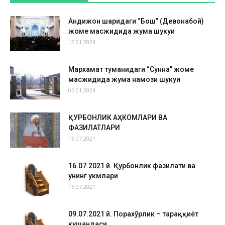
Андижон шаҳридаги “Бош” (Девонабой)
жоме масжидида жума шукуҳи
12.01.2024
Мархамат туманидаги “Сунна” жоме
масжидида жума намози шукуҳи
05.01.2024
ҚУРБОНЛИК АҲКОМЛАРИ ВА
ФАЗИЛАТЛАРИ
16.07.2021
16.07.2021 й. Қурбонлик фазилати ва
унинг ҳукмлари
15.07.2021
09.07.2021 й. Порахўрлик – тараққиёт
кушандаси