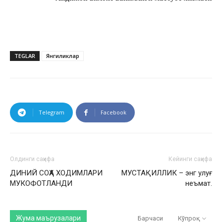
TEGLAR
Янгиликлар
Telegram
Facebook
Олдинги саҳифа
Кейинги саҳифа
ДИНИЙ СОҲА ХОДИМЛАРИ
МУСТАҚИЛЛИК – энг улуғ
МУКОФОТЛАНДИ
неъмат.
Жума маърузалари
Барчаси
Кўпроқ