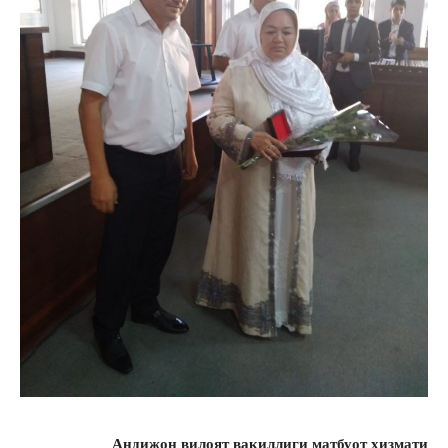
Андижон вилоят вакиллиги матбуот хизмати