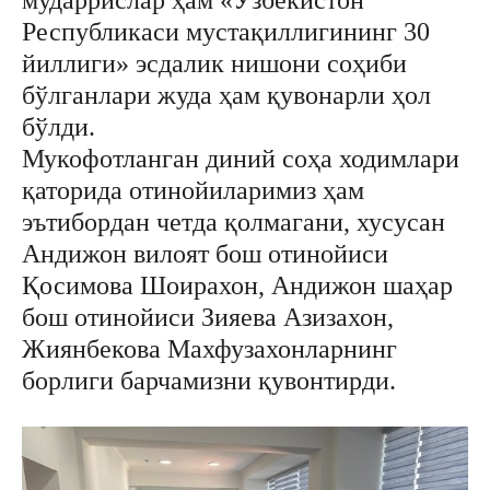
мударрислар ҳам «Ўзбекистон
Республикаси мустақиллигининг 30
йиллиги» эсдалик нишони соҳиби
бўлганлари жуда ҳам қувонарли ҳол
бўлди.
Мукофотланган диний соҳа ходимлари
қаторида отинойиларимиз ҳам
эътибордан четда қолмагани, хусусан
Андижон вилоят бош отинойиси
Қосимова Шоирахон, Андижон шаҳар
бош отинойиси Зияева Азизахон,
Жиянбекова Махфузахонларнинг
борлиги барчамизни қувонтирди.