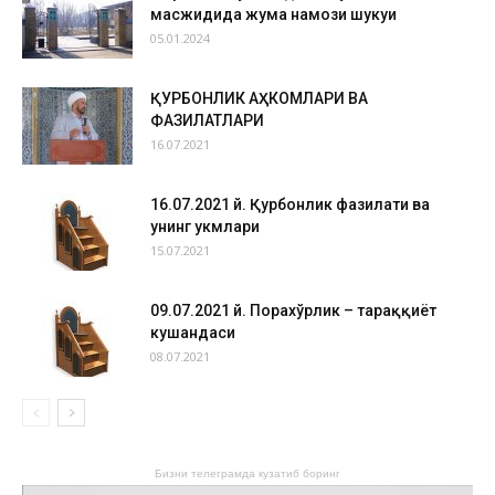
масжидида жума намози шукуҳи
05.01.2024
ҚУРБОНЛИК АҲКОМЛАРИ ВА
ФАЗИЛАТЛАРИ
16.07.2021
16.07.2021 й. Қурбонлик фазилати ва
унинг ҳукмлари
15.07.2021
09.07.2021 й. Порахўрлик – тараққиёт
кушандаси
08.07.2021
Бизни телеграмда кузатиб боринг