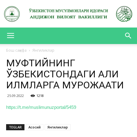
АНДИЖОН
Бош саҳифа
Янгиликлар
МУФТИЙНИНГ
ВИЛОЯТ
ЎЗБЕКИСТОНДАГИ АҲЛИ
ИЛМЛАРГА МУРОЖААТИ
ВАКИЛЛИГИ
25.09.2022
1218
https://t.me/muslimunuzportal/5459
TEGLAR
Асосий
Янгиликлар