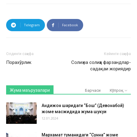
Telegram
Facebook
Олдинги саҳифа
Кейинги саҳифа
Порахўрлик
Солиҳ ва солиҳа фарзандлар-
садақаи жориядир
Жума маърузалари
Барчаси
Кўпроқ
Андижон шаҳридаги “Бош” (Девонабой)
жоме масжидида жума шукуҳи
12.01.2024
Мархамат туманидаги “Сунна” жоме