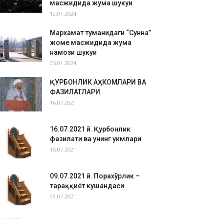
масжидида жума шукуҳи
12.01.2024
Мархамат туманидаги “Сунна”
жоме масжидида жума
намози шукуҳи
05.01.2024
ҚУРБОНЛИК АҲКОМЛАРИ ВА
ФАЗИЛАТЛАРИ
16.07.2021
16.07.2021 й. Қурбонлик
фазилати ва унинг ҳукмлари
15.07.2021
09.07.2021 й. Порахўрлик –
тараққиёт кушандаси
08.07.2021