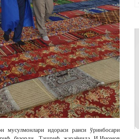
он мусулмонлари идораси раиси ўринбосари
шриф буюрди. Ташриф жараёнида И.Иномов