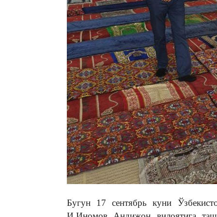
Бугун 17 сентябрь куни Ўзбекист
И.Иномов Андижон вилоятига та