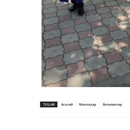
TEGLAR
Асосий
Мақолалар
Янгиликлар