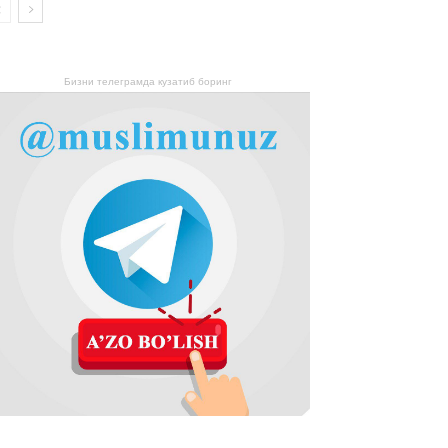
Бизни телеграмда кузатиб боринг