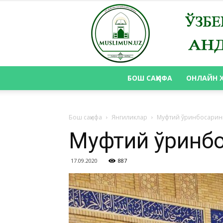
БОШ САҲИФА
ОНЛАЙН 
Бош саҳифа
Янгиликлар
Муфтий ўринбосарин
Муфтий ўринб
17.09.2020
887