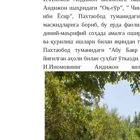
Андижон шаҳридаги “Оқ-гўр”, ” Чи
ибн Ёсир”, Пахтаобод туманидаг
масжидларига бориб, бу ерда фаоли
диний-маърифий соҳада амалга оши
ва қурилиш ишлари билан яқиндан 
Пахтаобод туманидаги “Абу Бакр
йиғилган аҳоли билан суҳбат ўтказди.
И.Иномовнинг Андижон ви