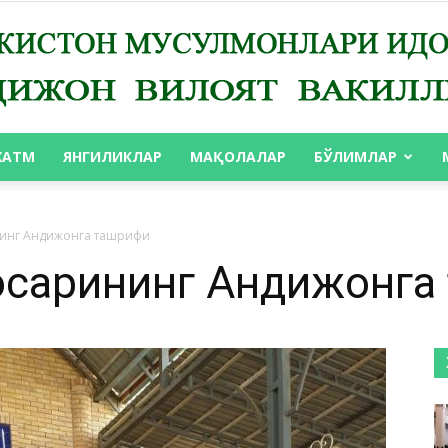
ХАТМ
ЯНГИЛИКЛАР
МАҚОЛАЛАР
БЎЛИМЛАР
АНДИЖОН
инг Андижонга ташрифи
осарининг Андижонга
ВИЛОЯТ