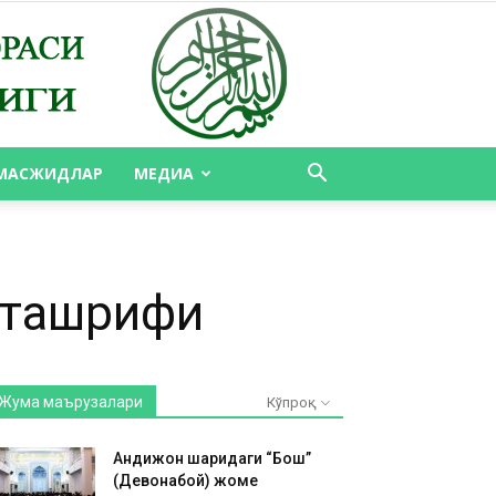
МАСЖИДЛАР
МЕДИА
 ташрифи
Жума маърузалари
Кўпроқ
Андижон шаҳридаги “Бош”
(Девонабой) жоме