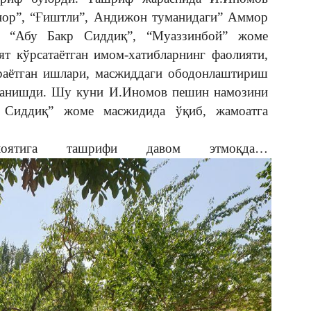
нор”, “Ғиштли”, Андижон туманидаги” Аммор
и “Абу Бакр Сиддиқ”, “Муаззинбой” жоме
ят кўрсатаётган имом-хатибларнинг фаолияти,
раётган ишлари, масжиддаги ободонлаштириш
танишди. Шу куни И.Иномов пешин намозини
 Сиддиқ” жоме масжидида ўқиб, жамоатга
лоятига ташрифи давом этмоқда…