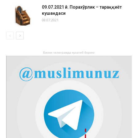
09.07.2021 й. Порахўрлик – тараққиёт
кушандаси
08.07.2021
Бизни телеграмда кузатиб боринг