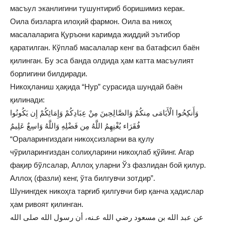
масъул эканлигини тушунтириб боришимиз керак.
Оила бизларга илоҳий фармон. Оила ва никоҳ
масалаларига Қуръони каримда жиддий эътибор
қаратилган. Кўплаб масалалар кенг ва батафсил баён
қилинган. Бу эса банда олдида ҳам катта масъулият
борлигини билдиради.
Никоҳланиш ҳақида “Нур” сурасида шундай баён
қилинади:
وَأَنكِحُوا الْأَيَامَى مِنكُمْ وَالصَّالِحِينَ مِنْ عِبَادِكُمْ وَإِمَائِكُمْ إِن يَكُونُوا
فُقَرَاء يُغْنِهِمُ اللَّهُ مِن فَضْلِهِ وَاللَّهُ وَاسِعٌ عَلِيمٌ
“Ораларингиздаги никоҳсизларни ва қулу
чўриларингиздан солиҳларини никоҳлаб қўйинг. Агар
фақир бўлсалар, Аллоҳ уларни Ўз фазлидан бой қилур.
Аллоҳ (фазли) кенг, ўта билгувчи зотдир”.
Шунингдек никоҳга тарғиб қилгувчи бир қанча ҳадислар
ҳам ривоят қилинган.
عن عبد الله بن مسعود رضي الله عـنه، أن رسول الله صلى الله