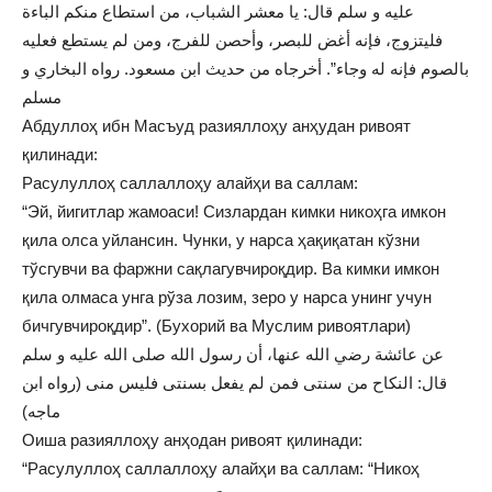
عليه و سلم قال: يا معشر الشباب، من استطاع منكم الباءة
فليتزوج، فإنه أغض للبصر، وأحصن للفرج، ومن لم يستطع فعليه
بالصوم فإنه له وجاء”. أخرجاه من حديث ابن مسعود. رواه البخاري و
مسلم
Абдуллоҳ ибн Масъуд разияллоҳу анҳудан ривоят
қилинади:
Расулуллоҳ саллаллоҳу алайҳи ва саллам:
“Эй, йигитлар жамоаси! Сизлардан кимки никоҳга имкон
қила олса уйлансин. Чунки, у нарса ҳақиқатан кўзни
тўсгувчи ва фаржни сақлагувчироқдир. Ва кимки имкон
қила олмаса унга рўза лозим, зеро у нарса унинг учун
бичгувчироқдир”. (Бухорий ва Муслим ривоятлари)
عن عائشة رضي الله عنها، أن رسول الله صلى الله عليه و سلم
قال: النكاح من سنتى فمن لم يفعل بسنتى فليس منى (رواه ابن
ماجه)
Оиша разияллоҳу анҳодан ривоят қилинади:
“Расулуллоҳ саллаллоҳу алайҳи ва саллам: “Никоҳ