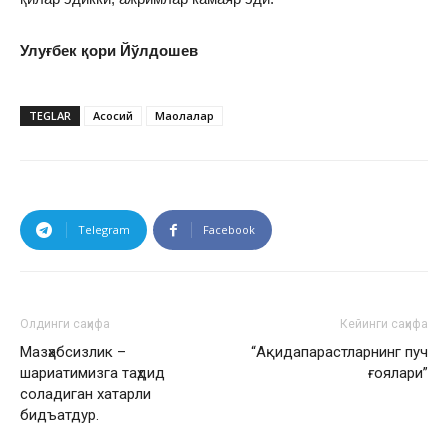
Улуғбек қори Йўлдошев
TEGLAR
Асосий
Мақолалар
Telegram
Facebook
Олдинги саҳифа
Кейинги саҳифа
Мазҳабсизлик –
“Ақидапарастларнинг пуч
шариатимизга таҳдид
ғоялари”
соладиган хатарли
бидъатдур.