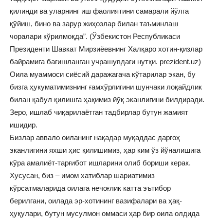
қилинди ва уларнинг иш фаолиятини самарали йўлга
қўйиш, бино ва зарур жиҳозлар билан таъминлаш
чоралари кўрилмоқда”. (Ўзбекистон Республикаси
Президенти Шавкат Мирзиёевнинг Халқаро хотин-қизлар
байрамига бағишланган учрашувдаги нутқи. prezident.uz)
Оила муаммоси сиёсий даражагача кўтарилар экан, бу
бизга ҳукуматимизнинг ғамхўрлигини шунчаки лоқайдлик
билан қабул қилишга ҳақимиз йўқ эканлигини билдиради.
Зеро, ишлаб чиқарилаётган тадбирлар бутун жамият
ишидир.
Бизлар аввало оиланинг нақадар муқаддас даргоҳ
эканлигини яхши ҳис қилишимиз, ҳар ким ўз йўналишига
кўра амалиёт-тарғибот ишларини олиб бориши керак.
Хусусан, биз – имом хатиблар шариатимиз
кўрсатмаларида оилага нечоғлик катта эътибор
берилгани, оилада эр-хотининг вазифалари ва ҳақ-
ҳуқулари, бутун мусулмон оммаси ҳар бир оила олдида