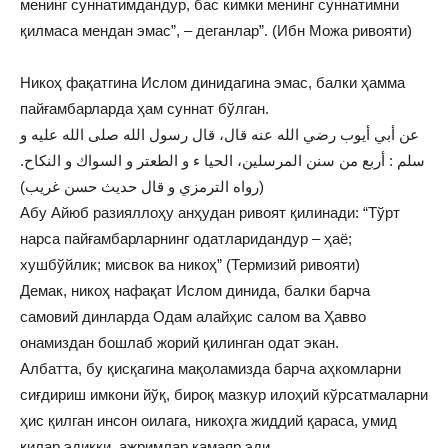
менинг суннатимдандур, бас кимки менинг суннатимни
қилмаса мендан эмас”, – деганлар”. (Ибн Можа ривояти)
Никоҳ фақатгина Ислом динидагина эмас, балки ҳамма
пайғамбарларда ҳам суннат бўлган.
عن أبي أيوب رضي الله عنه قال، قال رسول الله صلى الله عليه و
سلم : أربع من سنن المرسلين، الحيا ء و الطعتر و السواك و النكاح.
(رواه الترمزي و قال حديث حسن غريب)
Абу Айюб разияллоҳу анҳудан ривоят қилинади: “Тўрт
нарса пайғамбарларнинг одатларидандур – ҳаё;
хушбўйлик; мисвок ва никоҳ” (Термизий ривояти)
Демак, никоҳ нафақат Ислом динида, балки барча
самовий динларда Одам алайҳис салом ва Ҳавво
онамиздан бошлаб жорий қилинган одат экан.
Албатта, бу қисқагина мақоламизда барча аҳкомларни
сиғдириш имкони йўқ, бироқ мазкур илоҳий кўрсатмаларни
ҳис қилган инсон оилага, никоҳга жиддий қараса, умид
қилар эдикки, ажримлар камаяр эди.