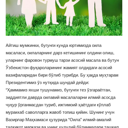
Айтиш мумкинки, бугунги кунда юртимизда оила
масаласи, оилаларнинг дарз кетишининг олдини олиш,
уларнинг фаровон турмуш тарзи асосий масала ва бутун
Ўзбекистон фуқароларининг жамият олдидаги асосий
вазифаларидан бири бўлиб турибди. Бу ҳақда муҳтарам
Президентимиз ўз нутқида шундай дейди:
“Ҳаммамиз яхши тушунамиз, бугунги тез ўзгараётган,
зиддиятли даврда оилавий масалаларни илмий асосда
чуқур ўрганмасдан туриб, ижтимоий ҳаётдаги кўплаб
мураккаб саволларга жавоб топиш қийин. Шунинг учун
Вазирлар Маҳкамаси ҳузурида “Оила” илмий-амалий
тадқиқот маркази ва унинг ҳудудий бўлинмалари ташкил