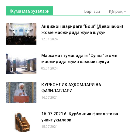
Жума маърузалари
Барчаси
Кўпроқ
Андижон шаҳридаги “Бош” (Девонабой)
жоме масжидида жума шукуҳи
12.01.2024
Мархамат туманидаги “Сунна” жоме
масжидида жума намози шукуҳи
05.01.2024
ҚУРБОНЛИК АҲКОМЛАРИ ВА
ФАЗИЛАТЛАРИ
16.07.2021
16.07.2021 й. Қурбонлик фазилати ва
унинг ҳукмлари
15.07.2021