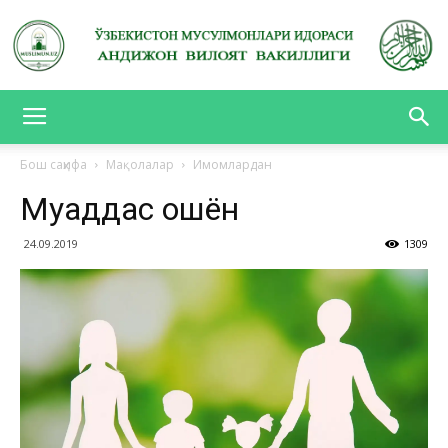
АНДИЖОН
Бош саҳифа
Мақолалар
Имомлардан
Муқаддас ошён
ВИЛОЯТ
24.09.2019
1309
ВАКИЛЛИГИ