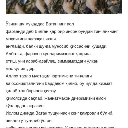
Ўзини шу муқаддас Ватаннинг асл
фарзанди деб билган ҳар бир инсон бундай тинчликнинг
моҳиятини нафақат яхши
англайди, балки шунга муносиб ҳиссасини қўшади.
Албатта, фаровон кунларимизнинг қадрига
етиш, уни асраб-авайлаш зиммамиздаги улкан
масъулиятдир.
Аллоҳ таоло мустақил юртимизни тинчлиги
ва осойишталигини бардавом қилиб, бу йўлда хизмат
қилаётган барчани ҳифзу
ҳимоясида сақлаб, жаннатмакон диёримизни ёмон
кўзлардан асрасин!
Ислом динида Ватан тушунчаси кенг қамровли бўлиб,
аввало у туғилиб ўсган
жойи, истиқомат масканидир. Унинг таълимотида инсон