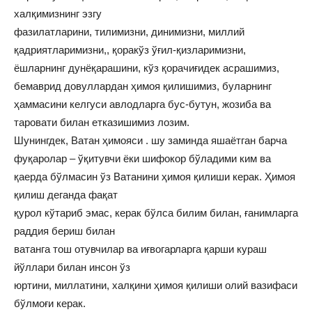
халқимизнинг эзгу
фазилатларини, тилимизни, динимизни, миллий
қадриятларимизни,, қоракўз ўғил-қизларимизни,
ёшларнинг дунёқарашини, кўз қорачиғидек асрашимиз,
бемаврид довуллардан ҳимоя қилишимиз, буларнинг
ҳаммасини келгуси авлодларга бус-бутун, жозиба ва
таровати билан етказишимиз лозим.
Шунингдек, Ватан ҳимояси . шу заминда яшаётган барча
фуқаролар – ўқитувчи ёки шифокор бўладими ким ва
қаерда бўлмасин ўз Ватанини ҳимоя қилиши керак. Ҳимоя
қилиш деганда фақат
қурол кўтариб эмас, керак бўлса билим билан, ғанимларга
раддия бериш билан
ватанга тош отувчилар ва иғвогарларга қарши кураш
йўллари билан инсон ўз
юртини, миллатини, халқини ҳимоя қилиши олий вазифаси
бўлмоғи керак.