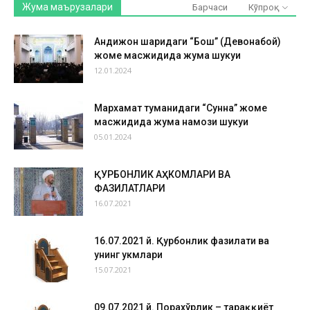
Жума маърузалари
Барчаси
Кўпроқ
Андижон шаҳридаги “Бош” (Девонабой)
жоме масжидида жума шукуҳи
12.01.2024
Мархамат туманидаги “Сунна” жоме
масжидида жума намози шукуҳи
05.01.2024
ҚУРБОНЛИК АҲКОМЛАРИ ВА
ФАЗИЛАТЛАРИ
16.07.2021
16.07.2021 й. Қурбонлик фазилати ва
унинг ҳукмлари
15.07.2021
09.07.2021 й. Порахўрлик – тараққиёт