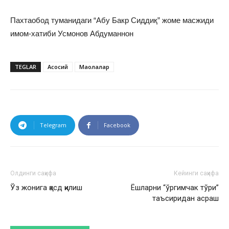
Пахтаобод туманидаги “Абу Бакр Сиддиқ” жоме масжиди
имом-хатиби Усмонов Абдуманнон
TEGLAR
Асосий
Мақолалар
Telegram
Facebook
Олдинги саҳифа
Кейинги саҳифа
Ўз жонига қасд қилиш
Ёшларни “ўргимчак тўри”
таъсиридан асраш