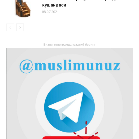
кушандаси
08.07.2021
Бизни телеграмда кузатиб боринг