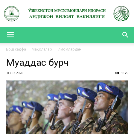
АНДИЖОН
Бош саҳифа
Мақолалар
Имомлардан
Муқаддас бурч
ВИЛОЯТ
03.03.2020
1875
ВАКИЛЛИГИ