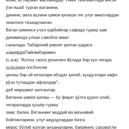
ўзи яшаб турган ватанини,
динини, оила аҳлини ҳимоя қилиши энг улуғ амаллардан
эканлиги таъкидланган.
Ватан ҳимояси учун ҳарбийлар сафида туриш ҳам
динимизда улкан савобли амал
саналади. Табароний ривоят қилган ҳадиси
шарифдаПайғамбаримиз
(с.а.в): “Аллоҳ таоло розилиги йўлида бир кун чегара
ҳудудида посбонлик
қилиш бир ой кечалари ибодат қилиб, кундузлари нафл
рўза тутишдан афзалдир”,-
деб марҳамат қилганлар.
Ватанни ҳимоя қилиш — бу фақат қўлга қурол олиб,
чегараларда ҳушёр туриш
эмас балки, Ватаннинг моддий ва маънавий
бойликларини, улуғ аждодлардан бизга
мерос бўлиб қолган анъаналарни, бағрикенг, саҳоватли