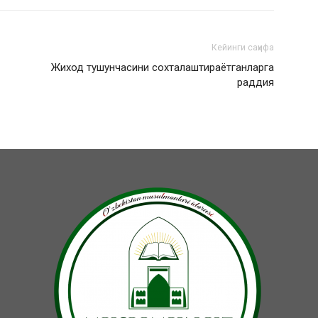
Кейинги саҳифа
Жиход тушунчасини сохталаштираётганларга
раддия