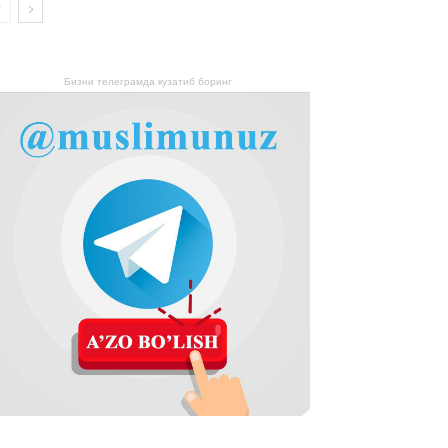
Бизни телеграмда кузатиб боринг