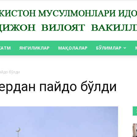
ХАТМ
ЯНГИЛИКЛАР
МАҚОЛАЛАР
БЎЛИМЛАР
АНДИЖОН
айдо бўлди
аердан пайдо бўлди
ВИЛОЯТ