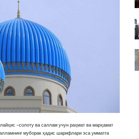
ВАКИЛЛИГИ
лайҳис –солоту ва саллам учун раҳмат ва марҳамат
салламнинг муборак ҳадис шарифлари эса умматга