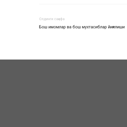
Олдинги саҳифа
Бош имомлар ва бош мухтасиблар йиғилиши