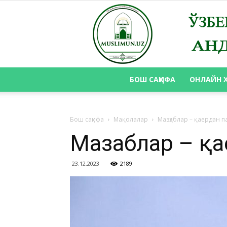
БОШ САҲИФА
ОНЛАЙН 
Бош саҳифа
Мақолалар
Мазҳаблар – қаердан п
Мазҳаблар – қ
23.12.2023
2189