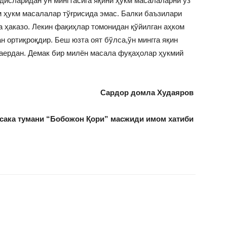
дисларидан ўн мингтасига яқини ҳукм масалаларни ўз
м ҳукм масалалар тўғрисида эмас. Балки баъзилари
а ҳаказо. Лекин фақиҳлар томонидан қўйилган аҳком
 ортиқроқдир. Беш юзта оят бўлса,ўн мингга яқин
қаердан. Демак бир милён масала фуқаҳолар ҳукмий
Сардор домла Худаяров
сака тумани “Бобожон Қори” масжиди имом хатиби