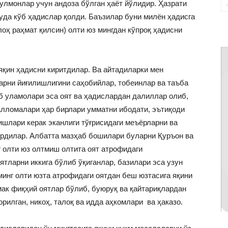
улмонлар учун андоза бўлган ҳаёт йўлидир. Ҳазрати
уда кўб ҳадислар қолди. Баъзилар буни милён ҳадисга
оҳ раҳмат қилсин) олти юз мингдан кўпроқ ҳадисни
яқин ҳадисни киритдилар. Ва айтадиларки мен
арни йиғилишлигини саҳобийлар, тобеинлар ва таъба
 уламолари эса оят ва ҳадислардан далиллар олиб,
лломалари ҳар бирлари умматни ибодати, эътиқоди
ишлари керак эканлиги тўғрисидаги меъёрларни ва
ердилар. Албатта мазҳаб бошилари буларни Қуръон ва
г олти юз олтмиш олтита оят атрофидаги
ятларни иккига бўлиб ўқиганлар, базилари эса узун
минг олти юзта атрофидаги оятдан беш юзтасига яқини
мак фиқҳий оятлар бўлиб, буюруқ ва қайтариқлардан
юрилган, никоҳ, талоқ ва идда аҳкомлари ва ҳаказо.