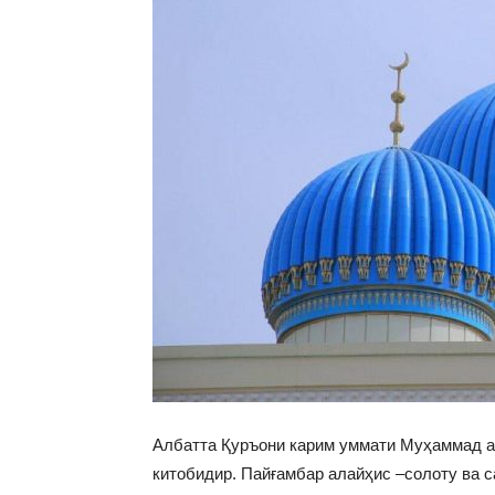
Албатта Қуръони карим уммати Муҳаммад а
китобидир. Пайғамбар алайҳис –солоту ва 