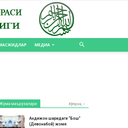
МАСЖИДЛАР
МЕДИА
Жума маърузалари
Кўпроқ
Андижон шаҳридаги “Бош”
(Девонабой) жоме