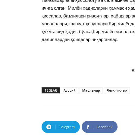
Пайғамбар алайҳиссолоту ва салламнинг ҳа
ичига олган. Милён ҳадисларни ҳаммаси ҳа
қиссалар, баъзилари ривоятлар, хабарлар в
масалалари, шариат қонунлари бир милёндан
ҳукмга оид ҳадис бўлса,бир милён масала 
далиллардан қоидалар чиқарганлар.
А
TEGLAR
Асосий
Мақолалар
Янгиликлар
Telegram
Facebook