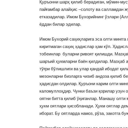
Қуръонни шарҳ қилиб берадиган, мўмин-мус
пайғамбар алайҳис –солоту ва салламдан ж
етказадилар. Имом Бухорийнинг ўзлари (Алл
ёддан билар эдилар.
Имом Бухорий саҳиҳларига эса олти мингга 
киритмаган саҳиҳ ҳадислар ҳам кўп. Ҳадисл
тобеинлар буларни ривоят қилишди. Мазҳаб
шаръий ҳукмларни баён қилдилар. Мазҳаб а
тўғри бўлишлиги ва улар қандай ибодат қил
мезонларни бизларга чизиб андоза қилиб б
ҳадисдан олдилар. Қуръони карим олти мин
каломуллоҳдир. Чунки баъзи қорилар узун о
оятни битта қилиб ўқиганлар. Манашу олти 
ҳукм оятлари ҳисобланади. Ҳукм оятлар де
иборат. Бу оятларда намоз, рўза, закотга бу