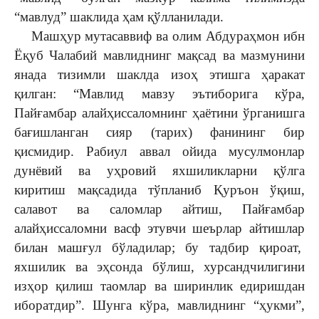
“мавлуд” шаклида ҳам қўлланилади.
Машҳур мутасаввиф ва олим Абдураҳмон ибн
Ёқуб Чалабий мавлиднинг мақсад ва мазмунини
янада тизимли шаклда изоҳ этишга ҳаракат
қилган: “Мавлид мавзу эътиборига кўра,
Пайғамбар алайҳиссаломнинг ҳаётини ўрганишга
бағишланган сияр (тарих) фанининг бир
қисмидир. Рабиул аввал ойида мусулмонлар
дунёвий ва уҳровий яхшиликларни қўлга
киритиш мақсадида тўпланиб Қуръон ўқиш,
салавот ва саломлар айтиш, Пайғамбар
алайҳиссаломни васф этувчи шеърлар айтишлар
билан машғул бўладилар; бу тадбир қироат,
яхшилик ва эҳсонда бўлиш, хурсандчилигини
изҳор қилиш таомлар ва ширинлик едиришдан
иборатдир”. Шунга кўра, мавлиднинг “ҳукми”,