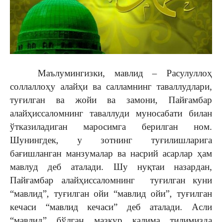
Маълумингизки, мавлид – Расулуллоҳ
соллаллоҳу алайҳи ва салламнинг таваллудлари,
туғилган ва жойи ва замони, Пайғамбар
алайҳиссаломнинг таваллуди муносабати билан
ўтказиладиган маросимга берилган ном.
Шунингдек, у зотнинг туғилишларига
бағишланган манзумалар ва насрий асарлар ҳам
мавлуд деб аталади. Шу нуқтаи назардан,
Пайғамбар алайҳиссаломнинг туғилган куни
“мавлид”, туғилган ойи “мавлид ойи”, туғилган
кечаси “мавлид кечаси” деб аталади. Асли
“мавлид” бўлган мазкур калима тилимизда