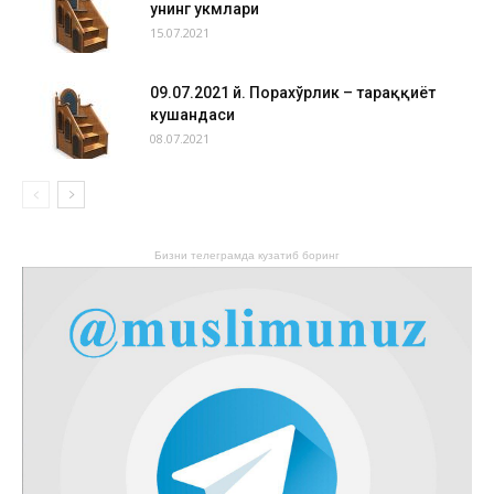
унинг ҳукмлари
15.07.2021
09.07.2021 й. Порахўрлик – тараққиёт
кушандаси
08.07.2021
Бизни телеграмда кузатиб боринг