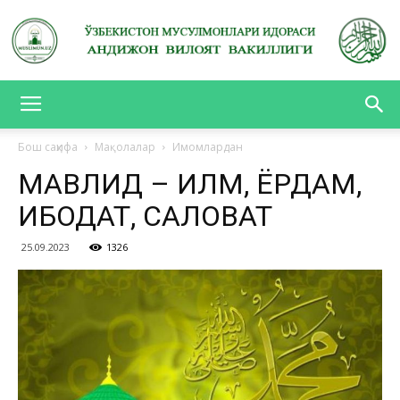
АНДИЖОН
Бош саҳифа
Мақолалар
Имомлардан
МАВЛИД – ИЛМ, ЁРДАМ,
ВИЛОЯТ
ИБОДАТ, САЛОВАТ
25.09.2023
1326
ВАКИЛЛИГИ