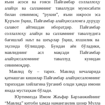
яъни асоси ва ғояси Пайғамбар соллаллоҳу
алайҳи ва салламнинг таваллуди муносабати
билан севинмоқ; “рукни”, яъни ижроси эса
Қуръон ўқиш, Пайғамбар алайҳиссаломга дуруду
салавот айтишдан иборатдир. Пайғамбар
соллаллоҳу алайҳи ва салламнинг таваллудига
бағишлаб наът ва шеърлар ўқиш, яхшилик ва
эҳсонда бўлишдир. Бундан аён бўладики,
мавлиднинг асл мақсади Пайғамбар
алайҳиссаломнинг таваллуд кунидан
севинмоқдир.
Мавлид бу – тарих. Мавлид кечаларида
қатнашган кишилар Пайғамбар алайҳиссаломнинг
тарихидан хийлагина ўрганиб олади ҳамда имони
янада мустаҳкам бўлади.
Юртимизда Имом Жаъфар Барзанжийнинг
“Мавлид” китоби ҳамда наманганлик шоир Мулла