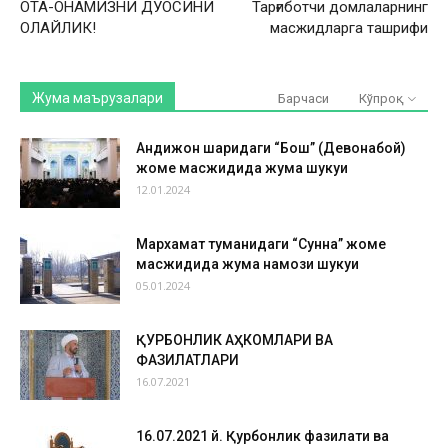
ОТА-ОНАМИЗНИ ДУОСИНИ
Тарғиботчи домлаларнинг
ОЛАЙЛИК!
масжидларга ташрифи
Жума маърузалари
Барчаси
Кўпроқ
Андижон шаҳридаги “Бош” (Девонабой)
жоме масжидида жума шукуҳи
12.01.2024
Мархамат туманидаги “Сунна” жоме
масжидида жума намози шукуҳи
05.01.2024
ҚУРБОНЛИК АҲКОМЛАРИ ВА
ФАЗИЛАТЛАРИ
16.07.2021
16.07.2021 й. Қурбонлик фазилати ва