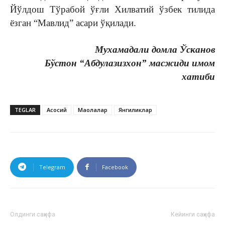
Йўлдош Тўрабой ўғли Хилватий ўзбек тилида
ёзган “Мавлид” асари ўқилади.
Мухамадали домла Ўсканов
Бўстон “Абдулазизхон” масжиди имом
хатиби
TEGLAR
Асосий
Мақолалар
Янгиликлар
Telegram
Facebook
Олдинги саҳифа
Кейинги саҳифа