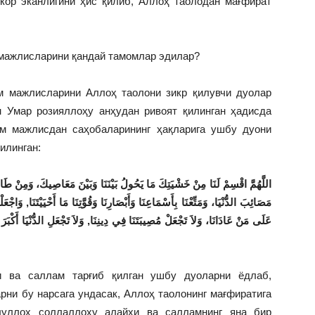
ҳкор эканлигини ҳис қилиб, Аллоҳ таолодан мағфират
мажлисларини қандай тамомлар эдилар?
м мажлисларини Аллоҳ таолони зикр қилувчи дуолар
 Умар розияллоҳу анҳудан ривоят қилинган ҳадисда
м мажлисдан саҳобаларининг ҳақларига ушбу дуони
илинган:
اللَّهُمَّ اقْسِمْ لَنَا مِنْ خَشْيَتِكَ مَا يَحُولُ بَيْنَنَا وَبَيْنَ مَعَاصِيكَ، وَمِنْ طَاعَتِكَ
مَصَائِبَ الدُّنْيَا، وَمَتِّعْنَا بِأَسْمَاعِنَا وَأَبْصَارِنَا وَقُوَّتِنَا مَا أَحْيَيْتَنَا, وَاج
عَلَى مَنْ عَادَانَا، وَلاَ تَجْعَلْ مُصِيبَتَنَا فِي دِينِنَا, وَلاَ تَجْعَلِ الدُّنْيَا أَكْبَرَ هَم
 ва саллам тарғиб қилган ушбу дуоларни ёдлаб,
рни бу нарсага ундасак, Аллоҳ таолонинг мағфиратига
уллоҳ соллаллоҳу алайҳи ва салламнинг яна бир