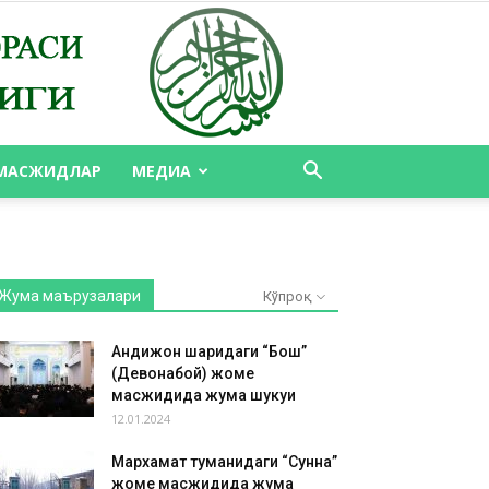
МАСЖИДЛАР
МЕДИА
Жума маърузалари
Кўпроқ
Андижон шаҳридаги “Бош”
(Девонабой) жоме
масжидида жума шукуҳи
12.01.2024
Мархамат туманидаги “Сунна”
жоме масжидида жума