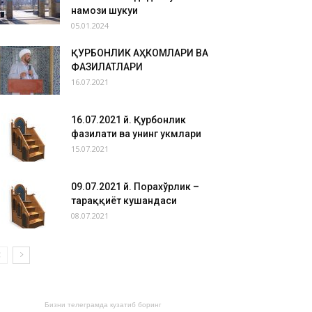
намози шукуҳи
05.01.2024
ҚУРБОНЛИК АҲКОМЛАРИ ВА
ФАЗИЛАТЛАРИ
16.07.2021
16.07.2021 й. Қурбонлик
фазилати ва унинг ҳукмлари
15.07.2021
09.07.2021 й. Порахўрлик –
тараққиёт кушандаси
08.07.2021
Бизни телеграмда кузатиб боринг