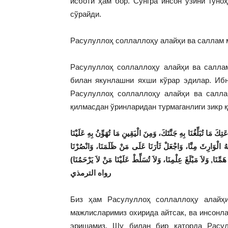
исботи ҳам бор. Сўнгра инсон ўзини гуно
сўрайди.
Расулуллоҳ соллаллоҳу алайҳи ва саллам 
Расулуллоҳ соллаллоҳу алайҳи ва салла
билан якунлашни яхши кўрар эдилар. Ибн
Расулуллоҳ соллаллоҳу алайҳи ва салла
қилмасдан ўринларидан турмаганлиги зикр қ
 مَا تُبَلِّغُنَا بِهِ جَنَّتَكَ، وَمِنَ الْيَقِينِ مَا تُهَوِّنُ بِهِ عَلَيْنَا
ْعَلْهُ الْوَارِثَ مِنَّا، وَاجْعَلْ ثَأرَنَا عَلَى مَنْ ظَلَمَنَا، وَانْصُرْنَا
)
ِّنَا, وَلاَ مَبْلَغَ عِلْمِنَا، وَلاَ تُسَلِّطْ عَلَيْنَا مَنْ لاَ يَرْحَمُنَا
رواه
الترمذي
Биз ҳам Расулуллоҳ соллаллоҳу алайҳи
мажлисларимиз охирида айтсак, ва инсонла
эришамиз. Шу билан бир қаторда Расул