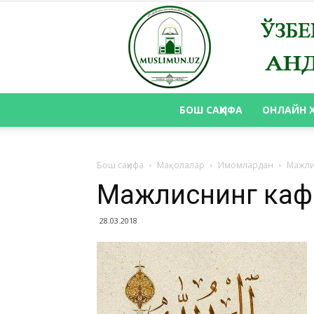
БОШ САҲИФА
ОНЛАЙН 
Бош саҳифа
Мақолалар
Имомлардан
Мажли
Мажлиснинг каф
28.03.2018