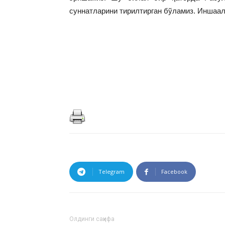
суннатларини тирилтирган бўламиз. Иншаал
Telegram
Facebook
Олдинги саҳифа