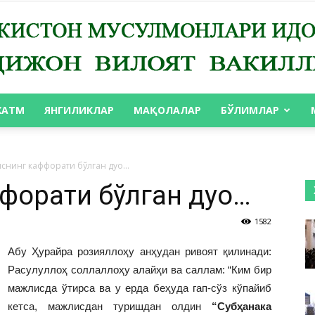
ХАТМ
ЯНГИЛИКЛАР
МАҚОЛАЛАР
БЎЛИМЛАР
АНДИЖОН
снинг каффорати бўлган дуо…
форати бўлган дуо…
1582
ВИЛОЯТ
Абу Ҳурайра розияллоҳу анҳудан ривоят қилинади:
Расулуллоҳ соллаллоҳу алайҳи ва саллам: “Ким бир
мажлисда ўтирса ва у ерда беҳуда гап-сўз кўпайиб
кетса, мажлисдан туришдан олдин
“Субҳанака