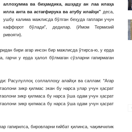
ВАКИЛЛИГИ
аллоҳумма ва биҳамдика, ашҳаду ан лаа илаҳа
илла анта ва астағфирука ва атубу илайҳи”
деса,
ушбу калима мажлисда бўлган беҳуда гаплари учун
каффорот бўлади”, дедилар. (Имом Термизий
ривояти).
ан бири агар инсон бир мажлисда ўтирса-ю, у ерда
а, гарчи у ерда ҳалол бўлмаган сўзларни гапирмаган
ди: Расулуллоҳ соллаллоҳу алайҳи ва саллам: “Агар
таолони зикр қилмас экан бу нарса улар учун ҳасрат
таолони зикр қилмаса бу нарса ўша одам учун ҳасрат
 таолони зикр қилмаса бу нарса ўша одам учун ҳасрат
гапирилса, бировларни ғийбат қилинса, чақимчилик