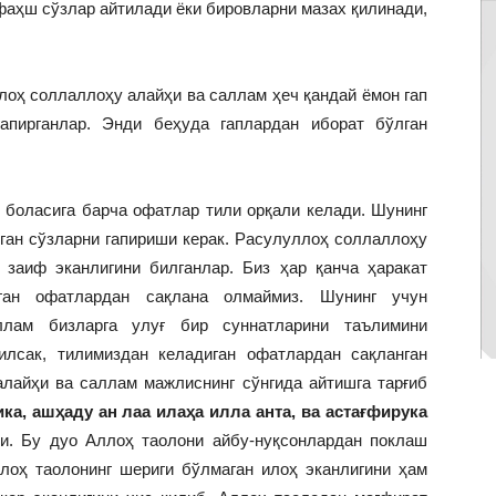
 фаҳш сўзлар айтилади ёки бировларни мазах қилинади,
соллаллоҳу алайҳи ва саллам ҳеч қандай ёмон гап
апирганлар. Энди беҳуда гаплардан иборат бўлган
ласига барча офатлар тили орқали келади. Шунинг
ган сўзларни гапириши керак. Расулуллоҳ соллаллоҳу
заиф эканлигини билганлар. Биз ҳар қанча ҳаракат
ган офатлардан сақлана олмаймиз. Шунинг учун
лам бизларга улуғ бир суннатларини таълимини
илсак, тилимиздан келадиган офатлардан сақланган
лайҳи ва саллам мажлиснинг сўнгида айтишга тарғиб
а, ашҳаду ан лаа илаҳа илла анта, ва астағфирука
и. Бу дуо Аллоҳ таолони айбу-нуқсонлардан поклаш
лоҳ таолонинг шериги бўлмаган илоҳ эканлигини ҳам