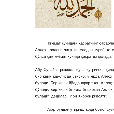
Қиёмат кунидаги ҳасратнинг сабабларид
Аллоҳ таолони зикр қилмасдан туриб кетс
бўлса ҳам қиёмат кунида ҳасратда қолади.
Абу Ҳурайра розияллоҳу анҳу ривоят қила
бир қавм мажлисда ўтириб, у ерда Аллоҳ 
бўлади. Бир киши йўлда юрар экан Аллоҳ 
бўлади. Бир киши ётоғига ётар экан Аллоҳ
бўлади”, дедилар. (Ибн Ҳиббон ривояти).
Агар бундай ўтиришларда ботил сўзлар 