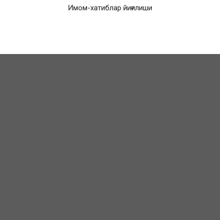
Имом-хатиблар йиғилиши