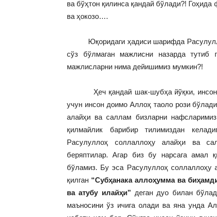
ва бўҳтон қилинса қандай бўлади?! Гоҳида
ва ҳокозо….
Юқоридаги ҳадиси шарифда Расулуллоҳ 
сўз бўлмаган мажлисни назарда тутиб г
мажлисларни нима дейишимиз мумкин?!
Ҳеч қандай шак-шубҳа йўқки, инсон бо
учун инсон доимо Аллоҳ таоло рози бўлади
алайҳи ва саллам бизларни нафсларимиз 
қилмайлик барибир тилимиздан келади
Расулуллоҳ соллаллоҳу алайҳи ва сал
беряптилар. Агар биз бу нарсага амал қ
бўламиз. Бу эса Расулуллоҳ соллаллоҳу а
қилган
“Субҳанака аллоҳумма ва биҳамдик
ва атубу илайҳи”
деган дуо билан бўлад
маъносини ўз ичига олади ва яна унда Ал