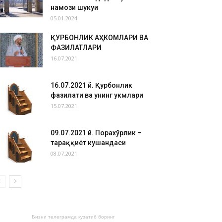
намози шукуҳи
05.01.2024
ҚУРБОНЛИК АҲКОМЛАРИ ВА
ФАЗИЛАТЛАРИ
16.07.2021
16.07.2021 й. Қурбонлик
фазилати ва унинг ҳукмлари
15.07.2021
09.07.2021 й. Порахўрлик –
тараққиёт кушандаси
08.07.2021
Бизни телеграмда кузатиб боринг