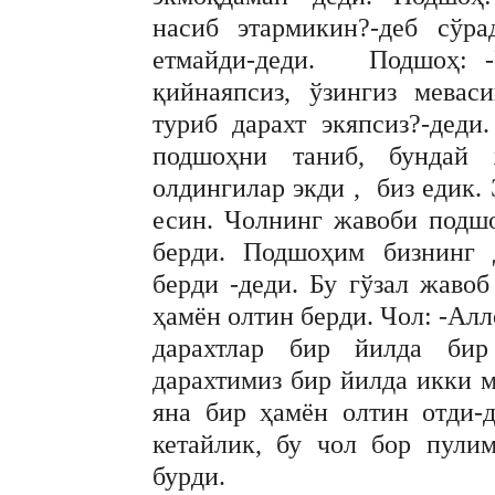
насиб этармикин?-деб сўр
етмайди-деди. Подшоҳ: -У
қийнаяпсиз, ўзингиз мевас
туриб дарахт экяпсиз?-дед
подшоҳни таниб, бундай 
олдингилар экди , биз едик. 
есин. Чолнинг жавоби подшо
берди. Подшоҳим бизнинг 
берди -деди. Бу гўзал жаво
ҳамён олтин берди. Чол: -Алл
дарахтлар бир йилда бир
дарахтимиз бир йилда икки м
яна бир ҳамён олтин отди-д
кетайлик, бу чол бор пули
бурди.