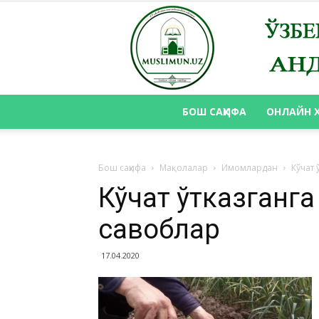
БОШ САҲИФА
ОНЛАЙН 
Бош саҳифа
Мақолалар
Имомлардан
Кўчат
Кўчат ўтказганг
савоблар
17.04.2020