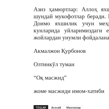
Азиз ҳамюртлар: Аллоҳ ях
шундай мукофотлар беради. 
Доимо яхшилик учун меҳ
кунларида уйларимиздаги 
жойлардан унумли фойдалан
Акмалжон Қурбонов
Олтинкўл туман
“Оқ масжид”
жоме масжиди имом-хатиби
TEGLAR
Асосий
Мақолалар