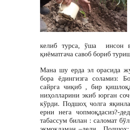
келиб турса, ўша инсон в
қиёматгача савоб бориб тури
Мана шу ерда эл орасида ж
бора ёдингизга соламиз: Б
сайрга чиқиб , бир қишлоқ
ниҳолларини экиб юрган соч
кўрди. Подшоҳ чолга яқинла
ерни нега чопмоқдасиз?-де
табассум билан : саломат бў
экмоқдаман –деди. Подшоҳ: 