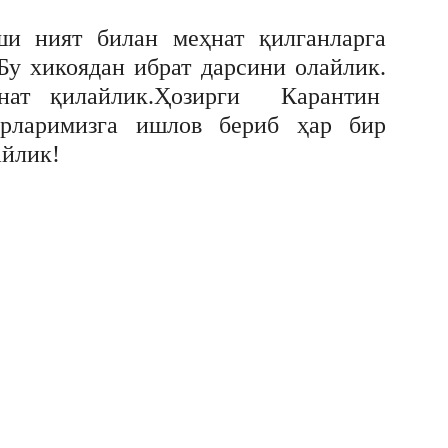
ши ният билан меҳнат қилганларга
Бу хикоядан ибрат дарсини олайлик.
нат қилайлик.Ҳозирги Карантин
ерларимизга ишлов бериб ҳар бир
айлик!