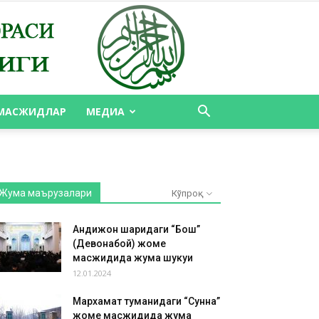
МАСЖИДЛАР
МЕДИА
Жума маърузалари
Кўпроқ
Андижон шаҳридаги “Бош”
(Девонабой) жоме
масжидида жума шукуҳи
12.01.2024
Мархамат туманидаги “Сунна”
жоме масжидида жума