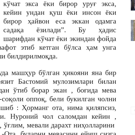
кўчат экса ёки бирор уруғ экса,
ВАКИЛЛИГИ
кейин ундан қуш ёки инсон ёки
бирор ҳайвон еса эккан одамга
садақа ёзилади”. Бу ҳадис
шарифдан кўчат ёки экиндан фойда
афот этиб кетган бўлса ҳам унга
ши билдирилмоқда.
уда машҳур бўлган ҳикояни яна бир
оязит Бастомий мулозимлари билан
дан ўтиб борар экан , боғида мева
-соқоли оппоқ, бели букилган чолни
шиб : Ҳорманг ота, нима қиляпсиз,
ди. Нуроний чол саломдан кейин ,
л, ўғлим, мевали дарахт ниҳолларини
-Ота, буларни мевасини ейиш сизга