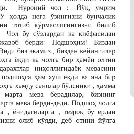
ади. Нуроний чол : -Йўқ, умрим
 ҳолда нега ўзингизни бунчалик
ини тотиб кўрмаслигингизни билиб
и. Чол бу сўзлардан ва қиёфасидан
жавоб берди: Подшоҳим! Биздан
Энди биз экамиз , биздан кейингилар
ҳга ёқди ва чолга бир ҳамён олтин
дарахтлар ниҳоллигидаёқ мевасини
б подшоҳга ҳам хуш ёқди ва яна бир
оҳга хамду санолар бўлсинки , ҳамма
 марта мева берадилар, бизнинг
арта мева берди-деди. Подшоҳ чолга
а , ёнидагиларга , тезроқ бу ердан
мизни олиб қўяди, деб отини йўлга