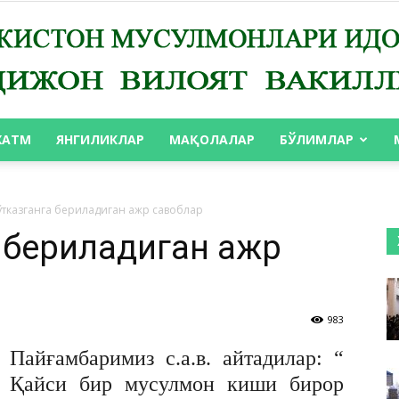
ХАТМ
ЯНГИЛИКЛАР
МАҚОЛАЛАР
БЎЛИМЛАР
АНДИЖОН
 ўтказганга бериладиган ажр савоблар
а бериладиган ажр
ВИЛОЯТ
983
Пайғамбаримиз с.а.в. айтадилар: “
Қайси бир мусулмон киши бирор