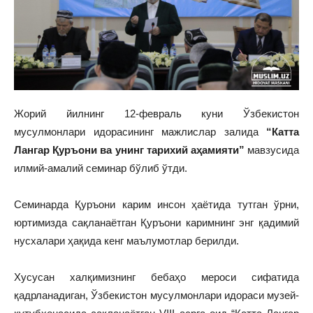
Жорий йилнинг 12-февраль куни Ўзбекистон
мусулмонлари идорасининг мажлислар залида
“Катта
Лангар Қуръони ва унинг тарихий аҳамияти”
мавзусида
илмий-амалий семинар бўлиб ўтди.
Семинарда Қуръони карим инсон ҳаётида тутган ўрни,
юртимизда сақланаётган Қуръони каримнинг энг қадимий
нусхалари ҳақида кенг маълумотлар берилди.
Хусусан халқимизнинг бебаҳо мероси сифатида
қадрланадиган, Ўзбекистон мусулмонлари идораси музей-