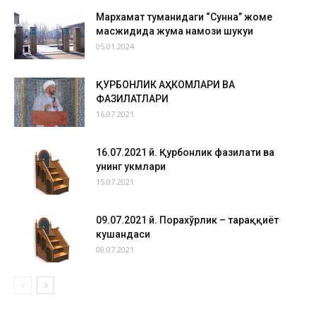
Мархамат туманидаги “Сунна” жоме
масжидида жума намози шукуҳи
05.01.2024
ҚУРБОНЛИК АҲКОМЛАРИ ВА
ФАЗИЛАТЛАРИ
16.07.2021
16.07.2021 й. Қурбонлик фазилати ва
унинг ҳукмлари
15.07.2021
09.07.2021 й. Порахўрлик – тараққиёт
кушандаси
08.07.2021