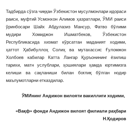
Тадбирда сўзга чиққан Ўзбекистон мусулмонлари идораси
раиси, муфтий Усмонхон Алимов ҳазратлари, ЎМИ раиси
ўринбосари Шайх Абдулазиз Мансур, Фатво бўлими
мудири Хомиджон Ишматбеков, Ўзбекистон
Республикасида хизмат кўрсатган маданият ходими,
ҳаттот Ҳабибуллоҳ Солиҳ ва мутахассис Ғуломжон
Холбоев кабилар Катта Лангар Қуръонининг ёзилиш
тарихи, матн услублари, ҳошиялари ҳамда юртимизга
келиши ва сақланиши билан боғлиқ бўлган нодир
маълумотларни етказдилар.
ЎМИнинг Андижон вилояти вакиллиги ходими,
«Вақф» фонди Андижон вилоят филиали раҳбари
Н.Қодиров