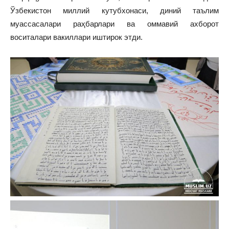
Ўзбекистон миллий кутубхонаси, диний таълим
муассасалари раҳбарлари ва оммавий ахборот
воситалари вакиллари иштирок этди.