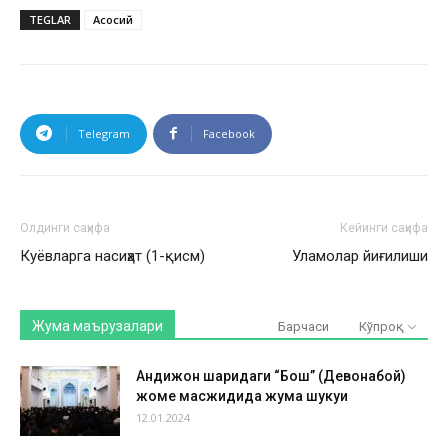
TEGLAR
Асосий
Telegram
Facebook
Олдинги саҳифа
Кейинги саҳифа
Куёвларга насиҳат (1-қисм)
Уламолар йиғилиши
Жума маърузалари
Барчаси
Кўпроқ
Андижон шаҳридаги “Бош” (Девонабой)
жоме масжидида жума шукуҳи
12.01.2024