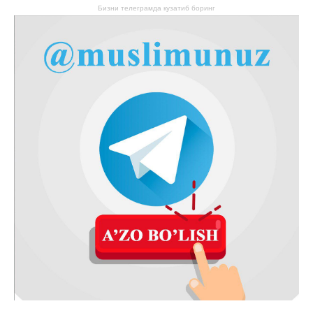
Бизни телеграмда кузатиб боринг