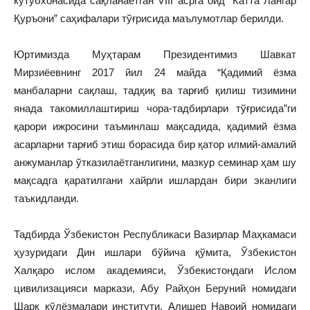
кутубхонасида сақланаётган VIII асрга оид “Катта Лангар
Қуръони” саҳифалари тўғрисида маълумотлар берилди.
Юртимизда Муҳтарам Президентимиз Шавкат
Мирзиёевнинг 2017 йил 24 майда “Қадимий ёзма
манбаларни сақлаш, тадқиқ ва тарғиб қилиш тизимини
янада такомиллаштириш чора-тадбирлари тўғрисида”ги
қарори ижросини таъминлаш мақсадида, қадимий ёзма
асарларни тарғиб этиш борасида бир қатор илмий-амалий
анжуманлар ўтказилаётганлигини, мазкур семинар ҳам шу
мақсадга қаратилгани хайрли ишлардан бири эканлиги
таъкидланди.
Тадбирда Ўзбекистон Республикаси Вазирлар Маҳкамаси
ҳузуридаги Дин ишлари бўйича қўмита, Ўзбекистон
Халқаро ислом академияси, Ўзбекистондаги Ислом
цивилизацияси маркази, Абу Райҳон Беруний номидаги
Шарқ қўлёзмалари институти, Алишер Навоий номидаги