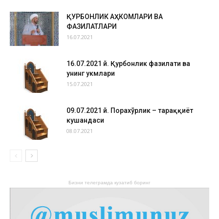
ҚУРБОНЛИК АҲКОМЛАРИ ВА
ФАЗИЛАТЛАРИ
16.07.2021
16.07.2021 й. Қурбонлик фазилати ва
унинг ҳукмлари
15.07.2021
09.07.2021 й. Порахўрлик – тараққиёт
кушандаси
08.07.2021
Бизни телеграмда кузатиб боринг