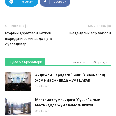
Telegram
Facebook
Олдинги саҳифа
Кейинги саҳифа
Муфтий ҳазратлари Баткен
Гиёҳвандлик аср вабоси
шаҳридаги семинарда нутқ
сўзладилар
Жума маърузалари
Барчаси
Кўпроқ
Андижон шаҳридаги “Бош” (Девонабой)
жоме масжидида жума шукуҳи
12.01.2024
Мархамат туманидаги “Сунна” жоме
масжидида жума намози шукуҳи
05.01.2024