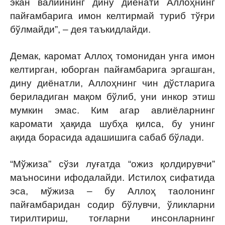
экан валийнинг дину диёнати Аллоҳнинг
пайғамбарига имон келтирмай туриб тўғри
бўлмайди”, – дея таъкидлайди.
Демак, каромат Аллоҳ томонидан унга имон
келтирган, юборган пайғамбарига эргашган,
дину диёнатли, Аллоҳнинг чин дўстларига
бериладиган мақом бўлиб, уни инкор этиш
мумкин эмас. Ким агар авлиёларнинг
каромати ҳақида шубҳа қилса, бу унинг
ақида борасида адашишига сабаб бўлади.
“Мўжиза” сўзи луғатда “ожиз қолдирувчи”
маъносини ифодалайди. Истилоҳ сифатида
эса, мўжиза – бу Аллоҳ таолонинг
пайғамбаридан содир бўлувчи, ўликларни
тирилтириш, тоғларни инсонларнинг