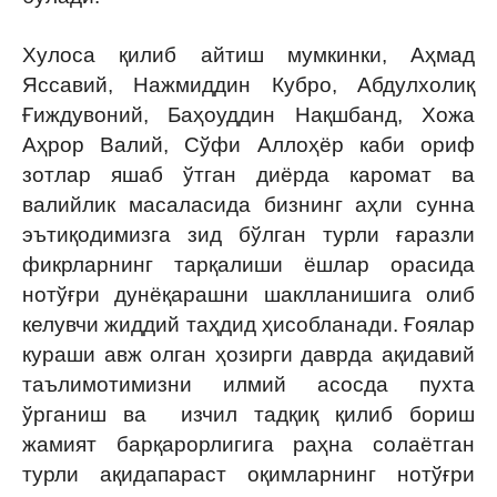
Хулоса қилиб айтиш мумкинки, Аҳмад
Яссавий, Нажмиддин Кубро, Абдулхолиқ
Ғиждувоний, Баҳоуддин Нақшбанд, Хожа
Аҳрор Валий, Сўфи Аллоҳёр каби ориф
зотлар яшаб ўтган диёрда каромат ва
валийлик масаласида бизнинг аҳли сунна
эътиқодимизга зид бўлган турли ғаразли
фикрларнинг тарқалиши ёшлар орасида
нотўғри дунёқарашни шаклланишига олиб
келувчи жиддий таҳдид ҳисобланади. Ғоялар
кураши авж олган ҳозирги даврда ақидавий
таълимотимизни илмий асосда пухта
ўрганиш ва изчил тадқиқ қилиб бориш
жамият барқарорлигига раҳна солаётган
турли ақидапараст оқимларнинг нотўғри