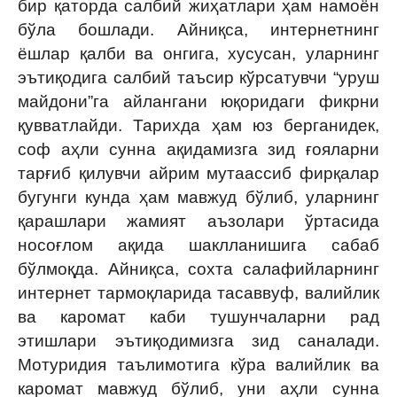
бир қаторда салбий жиҳатлари ҳам намоён
бўла бошлади. Айниқса, интернетнинг
ёшлар қалби ва онгига, хусусан, уларнинг
эътиқодига салбий таъсир кўрсатувчи “уруш
майдони”га айлангани юқоридаги фикрни
қувватлайди. Тарихда ҳам юз берганидек,
соф аҳли сунна ақидамизга зид ғояларни
тарғиб қилувчи айрим мутаассиб фирқалар
бугунги кунда ҳам мавжуд бўлиб, уларнинг
қарашлари жамият аъзолари ўртасида
носоғлом ақида шаклланишига сабаб
бўлмоқда. Айниқса, сохта салафийларнинг
интернет тармоқларида тасаввуф, валийлик
ва каромат каби тушунчаларни рад
этишлари эътиқодимизга зид саналади.
Мотуридия таълимотига кўра валийлик ва
каромат мавжуд бўлиб, уни аҳли сунна