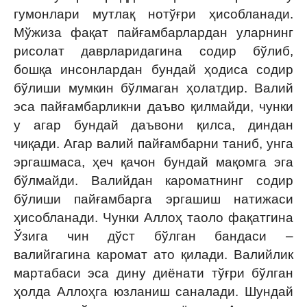
гумонлари мутлақ нотўғри ҳисобланади.
Мўжиза фақат пайғамбарлардан уларнинг
рисолат даврларидагина содир бўлиб,
бошқа инсонлардан бундай ҳодиса содир
бўлиши мумкин бўлмаган ҳолатдир. Валий
эса пайғамбарликни даъво қилмайди, чунки
у агар бундай даъвони қилса, диндан
чиқади. Агар валий пайғамбарни таниб, унга
эргашмаса, ҳеч қачон бундай мақомга эга
бўлмайди. Валийдан кароматнинг содир
бўлиши пайғамбарга эргашиш натижаси
ҳисобланади. Чунки Аллоҳ таоло фақатгина
Ўзига чин дўст бўлган бандаси –
валийгагина каромат ато қилади. Валийлик
мартабаси эса дину диёнати тўғри бўлган
ҳолда Аллоҳга юзланиш саналади. Шундай