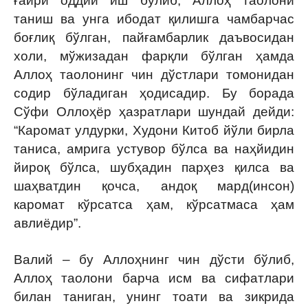
ғайри оддий иш бўлиб, Аллоҳ таолони
таниш ва унга ибодат қилишга чамбарчас
боғлиқ бўлган, пайғамбарлик даъвосидан
холи, мўжизадан фарқли бўлган ҳамда
Аллоҳ таолонинг чин дўстлари томонидан
содир бўладиган ҳодисадир. Бу борада
Сўфи Оллоҳёр ҳазратлари шундай дейди:
“Каромат улдурки, Худони Китоб йўли бирла
таниса, амрига устувор бўлса ва наҳйидин
йироқ бўлса, шубҳадин парҳез қилса ва
шаҳватдин қочса, андоқ мард(инсон)
каромат кўрсатса ҳам, кўрсатмаса ҳам
авлиёдир”.
Валий – бу Аллоҳнинг чин дўсти бўлиб,
Аллоҳ таолони барча исм ва сифатлари
билан таниган, унинг тоати ва зикрида