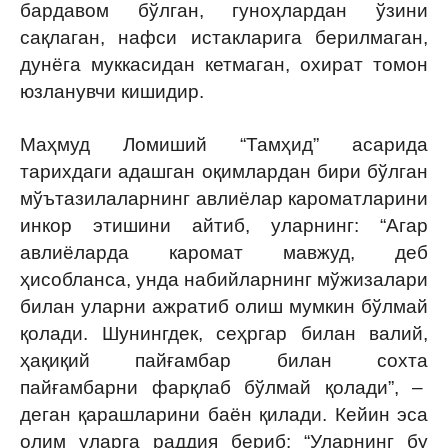
бардавом бўлган, гуноҳлардан ўзини
сақлаган, нафси истакларига берилмаган,
дунёга муккасидан кетмаган, охират томон
юзланувчи кишидир.
Маҳмуд Ломиший “Тамҳид” асарида
тарихдаги адашган оқимлардан бири бўлган
мўътазилаларнинг авлиёлар кароматларини
инкор этишини айтиб, уларнинг: “Агар
авлиёларда каромат мавжуд, деб
ҳисобланса, унда набийларнинг мўжизалари
билан уларни ажратиб олиш мумкин бўлмай
қолади. Шунингдек, сеҳргар билан валий,
ҳақиқий пайғамбар билан сохта
пайғамбарни фарқлаб бўлмай қолади”, –
деган қарашларини баён қилади. Кейин эса
олим уларга раддия бериб: “Уларнинг бу