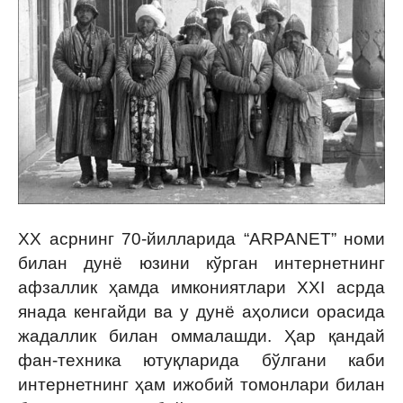
XX асрнинг 70-йилларида “ARPANET” номи
билан дунё юзини кўрган интернетнинг
афзаллик ҳамда имкониятлари XXI асрда
янада кенгайди ва у дунё аҳолиси орасида
жадаллик билан оммалашди. Ҳар қандай
фан-техника ютуқларида бўлгани каби
интернетнинг ҳам ижобий томонлари билан