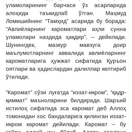
уламоларининг барчаси ўз асарларида
алоҳида таъкидлаб ўтган. Маҳмуд
Ломишийнинг “Тамҳид” асарида бу борада:
“Авлиёларнинг кароматлари аҳли сунна
уламолари наздида ҳақдир”, – дейилади.
Шунингдек, мазкур мавзуга доир
маълумотларнинг аввалида авлиёларнинг
кароматларига ҳужжат сифатида Қуръон
оятлари ва ҳадислардан далиллар келтириб
ўтилади.
“Каромат” сўзи луғатда “иззат-икром”, “қадр-
қиммат” маъноларини билдиради. Шаръий
истилоҳ сифатида эса каромат деб Аллоҳ
томонидан хос бандаларига қилинган иззат-
икром каромат дейилади. Каромат – бу