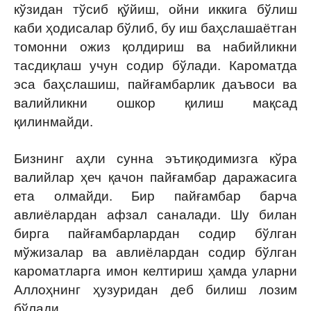
кўзидан тўсиб қўйиш, ойни иккига бўлиш
каби ҳодисалар бўлиб, бу иш баҳслашаётган
томонни ожиз қолдириш ва набийликни
тасдиқлаш учун содир бўлади. Кароматда
эса баҳслашиш, пайғамбарлик даъвоси ва
валийликни ошкор қилиш мақсад
қилинмайди.
Бизнинг аҳли сунна эътиқодимизга кўра
валийлар ҳеч қачон пайғамбар даражасига
ета олмайди. Бир пайғамбар барча
авлиёлардан афзал саналади. Шу билан
бирга пайғамбарлардан содир бўлган
мўжизалар ва авлиёлардан содир бўлган
кароматларга имон келтириш ҳамда уларни
Аллоҳнинг ҳузуридан деб билиш лозим
бўлади.