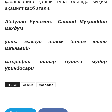
қарашларига қарши тура олишда муҳим
аҳамият касб этади.
Абдулло Ғуломов, “Саййид Муҳйиддин
махдум”
ўрта махсус ислом билим юрти
маънавий-
маърифий ишлар бўйича мудир
ўринбосари
TEGLAR
Асосий
Мақолалар