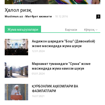
Ҳалол ризқ
Muslimun.uz - Матбуот хизмати
-
10.12.2016
0
Жума маърузалари
Барчаси
Кўпроқ
Андижон шаҳридаги “Бош” (Девонабой)
жоме масжидида жума шукуҳи
12.01.2024
Мархамат туманидаги “Сунна” жоме
масжидида жума намози шукуҳи
05.01.2024
ҚУРБОНЛИК АҲКОМЛАРИ ВА
ФАЗИЛАТЛАРИ
16.07.2021