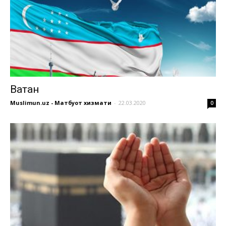
Ватан
Muslimun.uz - Матбуот хизмати
-
22.03.2020
0