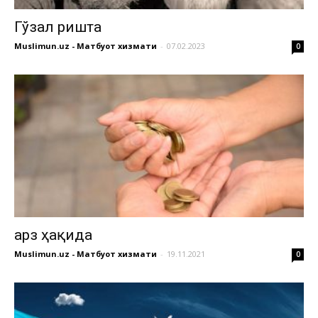
Гўзал ришта
Muslimun.uz - Матбуот хизмати
-
07.02.2023
0
Қарз ҳақида
Muslimun.uz - Матбуот хизмати
-
19.11.2021
0