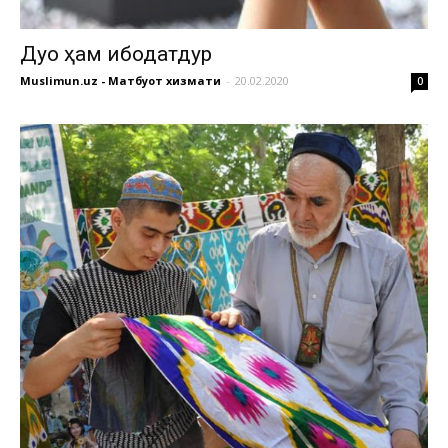
Дуо ҳам ибодатдур
Muslimun.uz - Матбуот хизмати
-
20.02.2020
0