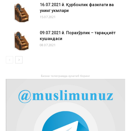
16.07.2021 й. Қурбонлик фазилати ва
унинг ҳукмлари
15.07.2021
09.07.2021 й. Порахўрлик – тараққиёт
кушандаси
08.07.2021
Бизни телеграмда кузатиб боринг