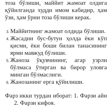
тоза бўлиши, маййит жамоат олдига
қўйилганда худди имом кабидир, ҳам
ўзи, ҳам ўрни тоза бўлиши керак.
Маййитнинг жамоат олдида бўлиши.
Жасадни бус-бутун ҳолда ёки кўп
қисми, ёки боши билан танасининг
ярми мавжуд бўлиши.
Жаноза ўқувчининг, агар узрли
бўлмаса ўтирган ва бирор уловга
минган бўлмаслиги.
Жанозанинг ерга қўйилиши.
Фарз икки турдан иборат: 1. Фарзи айн
2. Фарзи кифоя.