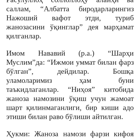
саллам, “Албатта биродарларингиз
Нажоший вафот этди, туриб
жанозасини ўқинглар” дея марҳамат
қилганлар.
Имом Нававий (р.а.) “Шарҳи
Муслим”да: “Ижмои уммат билан фарз
бўлган”, дейдилар. Бошқа
уламоларимиз ҳам буни
таъкидлаганлар. “Ниҳоя” китобида
жаноза намозини ўқиш учун жамоат
шарт қилинмаганлиги, бир киши адо
этиши билан раво бўлиши айтилган.
Ҳукми: Жаноза намози фарзи кифоя