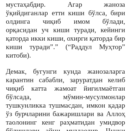
мустаҳабдир. Агар жаноза
ўқийдиганлар етти киши бўлса, бири
олдинга чиқиб имом бўлади,
орқасидан уч киши туради, кейинги
қаторда икки киши, охирги қаторда бир
киши туради”.” (“Раддул Муҳтор”
китоби).
Демак, бугунги кунда жанозаларга
карантин сабабли, заруратдан келиб
чиқиб катта жамоат йиғилмаётган
бўлсада, мўмин-мусулмонлар
тушкунликка тушмасдан, имкон қадар
ўз бурчларини бажаришлари ва Аллоҳ
таолонинг кенг раҳматидан умидвор
бўлишлари айни муддаодир. Чунки