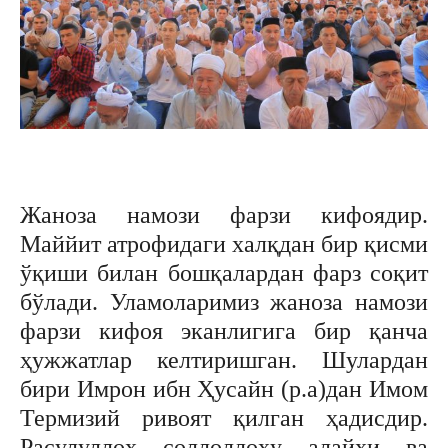
Жаноза намози фарзи кифоядир.
Маййит атрофидаги халқдан бир қисми
ўқиши билан бошқалардан фарз соқит
бўлади. Уламоларимиз жаноза намози
фарзи кифоя эканлигига бир қанча
ҳужжатлар келтиришган. Шулардан
бири Имрон ибн Ҳусайн (р.а)дан Имом
Термизий ривоят қилган ҳадисдир.
Расулуллоҳ соллоллоҳу алайҳи ва