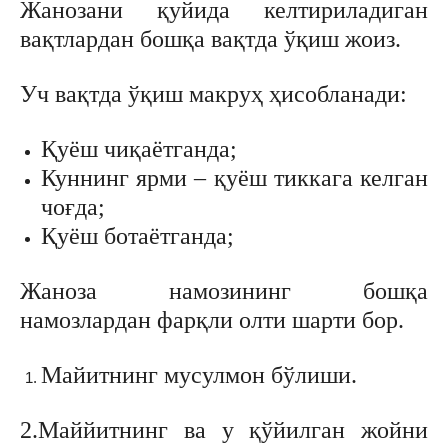
Жанозани қуйида келтириладиган
вақтлардан бошқа вақтда ўқиш жоиз.
Уч вақтда ўқиш макруҳ ҳисобланади:
Қуёш чиқаётганда;
Куннинг ярми – қуёш тиккага келган
чоғда;
Қуёш ботаётганда;
Жаноза намозининг бошқа
намозлардан фарқли олти шарти бор.
Майитнинг мусулмон бўлиши.
2.Маййитнинг ва у қўйилган жойни