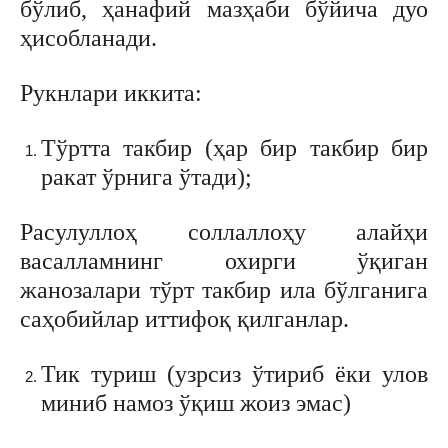
бўлиб, ҳанафий мазҳаби бўйича дуо
ҳисобланади.
Рукнлари иккита:
Тўртта такбир (ҳар бир такбир бир
ракат ўрнига ўтади);
Расулуллоҳ соллаллоҳу алайҳи
васалламнинг охирги ўқиган
жанозалари тўрт такбир ила бўлганига
саҳобийлар иттифоқ қилганлар.
Тик туриш (узрсиз ўтириб ёки улов
миниб намоз ўқиш жоиз эмас)