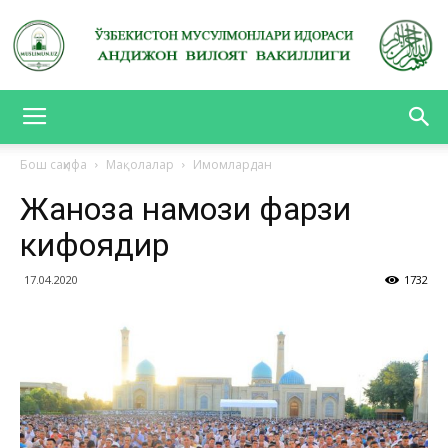
АНДИЖОН
Бош саҳифа
Мақолалар
Имомлардан
Жаноза намози фарзи
ВИЛОЯТ
кифоядир
17.04.2020
1732
ВАКИЛЛИГИ