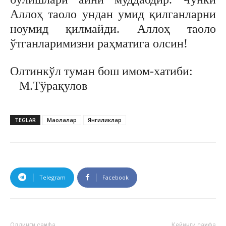
Аллоҳ таоло ундан умид қилганларни
ноумид қилмайди. Аллоҳ таоло
ўтганларимизни раҳматига олсин!
Олтинкўл туман бош имом-хатиби:
М.Тўрақулов
TEGLAR
Мақолалар
Янгиликлар
Telegram
Facebook
Олдинги саҳифа
Кейинги саҳифа