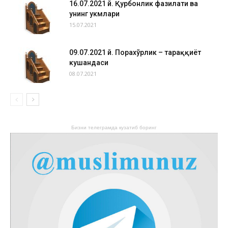
16.07.2021 й. Қурбонлик фазилати ва
унинг ҳукмлари
15.07.2021
09.07.2021 й. Порахўрлик – тараққиёт
кушандаси
08.07.2021
Бизни телеграмда кузатиб боринг