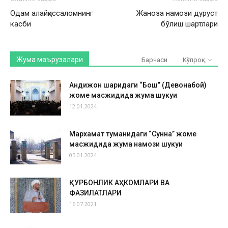
Одам алайҳиссаломнинг
Жаноза намози дуруст
касби
бўлиш шартлари
Жума маърузалари
Барчаси
Кўпроқ
Андижон шаҳридаги “Бош” (Девонабой)
жоме масжидида жума шукуҳи
12.01.2024
Мархамат туманидаги “Сунна” жоме
масжидида жума намози шукуҳи
05.01.2024
ҚУРБОНЛИК АҲКОМЛАРИ ВА
ФАЗИЛАТЛАРИ
16.07.2021