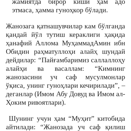
жамиятда бирор киши ҳам адо
этмаса, ҳамма гуноҳкор бўлади.
Жанозага қатнашувчилар кам бўлганда
қандай йўл тутиш кераклиги ҳақида
ҳанафий Аллома МуҳаммадАмин ибн
Обидин раҳматуллоҳи алайҳ шундай
дейдилар: “Пайғамбаримиз саллаллоҳу
алайҳи ва васаллам: “Кимнинг
жанозасини уч саф мусулмонлар
ўқиса, унинг гуноҳлари кечирилади”, –
деганлар (Имом Абу Довуд ва Имом ал-
Ҳоким ривоятлари).
Шунинг учун ҳам “Муҳит” китобида
айтилади: “Жанозада уч саф қилиш