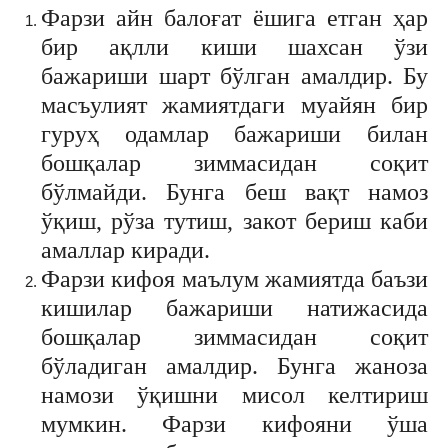
Фарзи айн балоғат ёшига етган ҳар
бир ақлли киши шахсан ўзи
бажариши шарт бўлган амалдир. Бу
масъулият жамиятдаги муайян бир
гуруҳ одамлар бажариши билан
бошқалар зиммасидан соқит
бўлмайди. Бунга беш вақт намоз
ўқиш, рўза тутиш, закот бериш каби
амаллар киради.
Фарзи кифоя маълум жамиятда баъзи
кишилар бажариши натижасида
бошқалар зиммасидан соқит
бўладиган амалдир. Бунга жаноза
намози ўқишни мисол келтириш
мумкин. Фарзи кифояни ўша