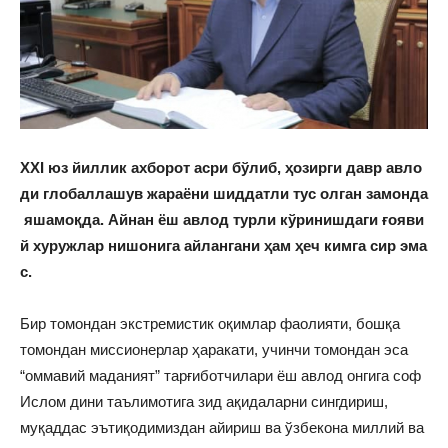
XXI
юз
йиллик
ахборот
асри
бўлиб
,
ҳозирги
давр
авло
ди
глобаллашув
жараёни
шиддатли
тус
олган
замонда
яшамоқда
.
Айнан
ёш
авлод
турли
кўринишдаги
ғояви
й
хуружлар
нишонига
айлангани
ҳам
ҳеч
кимга
сир
эма
с
.
Бир томондан экстремистик оқимлар фаолияти, бошқа
томондан миссионерлар ҳаракати, учинчи томондан эса
“омма­вий маданият” тарғиботчилари ёш авлод онгига соф
Ислом дини таълимотига зид ақи­даларни сингдириш,
муқаддас эътиқо­димиздан айириш ва ўзбекона миллий ва