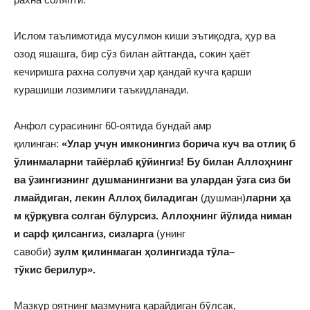
Ислом таълимотида мусул­мон киши эътиқодга, ҳур ва
озод яшашга, бир сўз билан айтганда, сокин ҳаёт
кечиришга рахна солувчи ҳар қандай куч­га қарши
курашиши лозимли­ги таъкидланади.
Анфол сурасининг 60-оятида бундай амр
қилинган:
«
Улар
учун
имконингиз
борича
куч
ва
отлиқ
б
ўлинмаларни
тайёрлаб
қўйингиз
!
Бу
билан
Аллоҳнинг
ва
ўзингизнинг
душманингизни
ва
улардан
ўзга
сиз
би
лмайдиган
,
лекин
Аллоҳ
биладиган
(душман)
ларни
ҳа
м
қўрқувга
солган
бўлурсиз
.
Аллоҳнинг
йўлида
ниман
и
сарф
қилсангиз
,
сизларга
(унинг
савоби)
зулм
қилинмаган
ҳолингизда
тўла
–
тўкис
берилур
».
Мазкур оятнинг мазмунига қарайдиган бўлсак,