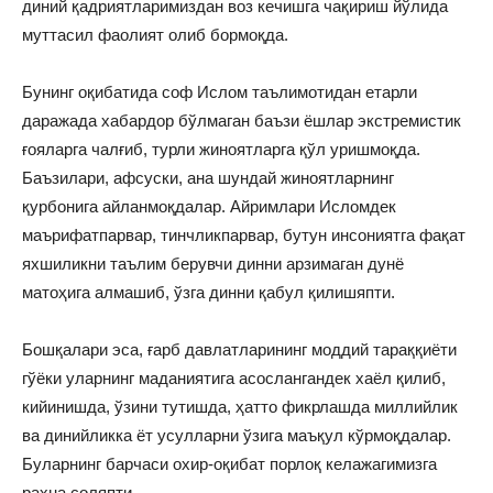
диний қадриятларимиздан воз кечиш­га чақириш йўлида
муттасил фаолият олиб бормоқда.
Бунинг оқибатида соф Ислом таълимотидан етарли
даражада хабардор бўлмаган баъзи ёшлар экстремистик
ғояларга чалғиб, турли жиноятларга қўл уришмоқда.
Баъзилари, афсуски, ана шундай жиноятларнинг
қурбонига айланмоқдалар. Айримлари Исломдек
маърифатпарвар, тинчликпарвар, бутун инсониятга фақат
яхшиликни таълим берувчи динни арзимаган дунё
матоҳига алмашиб, ўзга динни қабул қилишяпти.
Бошқалари эса, ғарб давлатларининг моддий тараққиёти
гўёки уларнинг маданиятига асослангандек хаёл қилиб,
кийинишда, ўзини тутишда, ҳатто фикрлашда миллийлик
ва динийликка ёт усулларни ўзига маъқул кўрмоқдалар.
Буларнинг барчаси охир-оқибат порлоқ келажагимизга
рахна соляпти.