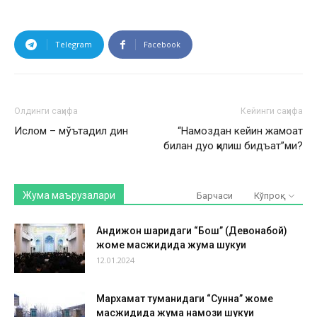
Telegram
Facebook
Олдинги саҳифа
Кейинги саҳифа
Ислом – мўътадил дин
“Намоздан кейин жамоат
билан дуо қилиш бидъат”ми?
Жума маърузалари
Барчаси
Кўпроқ
Андижон шаҳридаги “Бош” (Девонабой)
жоме масжидида жума шукуҳи
12.01.2024
Мархамат туманидаги “Сунна” жоме
масжидида жума намози шукуҳи