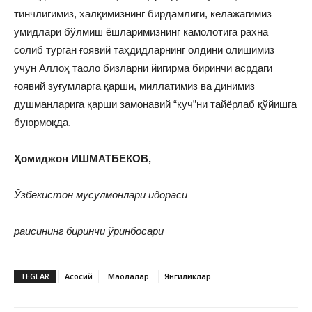
тинчлигимиз, халқимизнинг бирдамлиги, келажагимиз
умидлари бўлмиш ёшларимизнинг камолотига рахна
солиб турган ғоявий таҳдидларнинг олдини олишимиз
учун Аллоҳ таоло бизларни йигирма биринчи асрдаги
ғоявий зуғумларга қарши, миллатимиз ва динимиз
душманларига қарши замонавий “куч”ни тайёрлаб қўйишга
буюрмоқда.
Ҳомиджон ИШМАТБЕКОВ,
Ўзбекистон мусулмонлари идораси
раисининг биринчи ўринбосари
TEGLAR
Асосий
Мақолалар
Янгиликлар