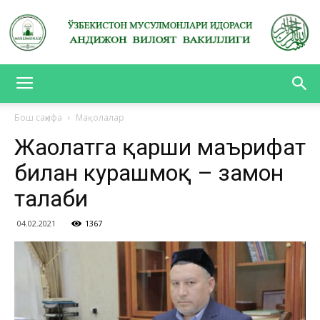
АНДИЖОН
Бош саҳифа
Мақолалар
Жаҳолатга қарши маърифат
ВИЛОЯТ
билан курашмоқ – замон
талаби
ВАКИЛЛИГИ
04.02.2021
1367