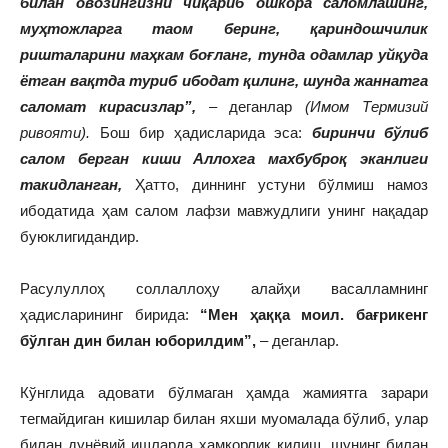
билан овозингизни чиқариб ошкора саломлашинг,
муҳтожларга таом беринг, қариндошчилик
ришталарини маҳкам боғланг, тунда одамлар уйқуда
ётган вақтда туриб ибодат қилинг, шунда жаннатга
саломат кирасизлар”,
– деганлар
(Имом Термизий
ривояти).
Бош бир ҳадисларида эса:
биринчи бўлиб
салом берган киши Аллохга махбуброқ эканлиги
такидланган,
Ҳатто, диннинг устуни бўлмиш намоз
ибодатида ҳам салом лафзи мавжудлиги унинг нақадар
буюклигидандир.
Расулуллоҳ соллаллоҳу алайҳи васалламнинг
ҳадисларининг бирида:
“Мен ҳаққа моил. бағрикенг
бўлган дин билан юборилдим”,
– деганлар.
Кўнглида адовати бўлмаган ҳамда жамиятга зарари
тегмайдиган кишилар билан яхши муомалада бўлиб, улар
билан дунёвий ишларда ҳамкорлик қилиш, шунинг билан