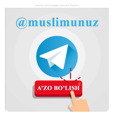
Бизни телеграмда кузатиб боринг