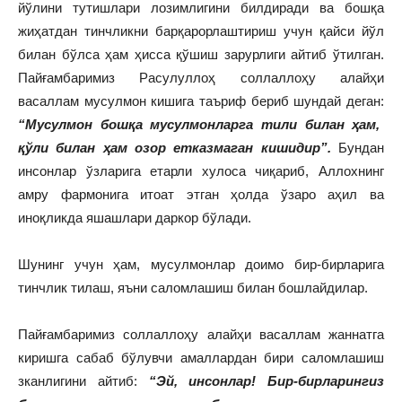
йўлини тутишлари лозимлигини билдиради ва бошқа
жиҳатдан тинчликни барқарорлаштириш учун қайси йўл
билан бўлса ҳам ҳисса қўшиш зарурлиги айтиб ўтилган.
Пайғамбаримиз Расулуллоҳ соллаллоҳу алайҳи
васаллам мусулмон кишига таъриф бериб шундай деган:
“Мусулмон бошқа мусулмонларга тили билан ҳам,
қўли билан ҳам озор етказмаган кишидир”.
Бундан
инсонлар ўзларига етарли хулоса чиқариб, Аллохнинг
амру фармонига итоат этган ҳолда ўзаро аҳил ва
иноқликда яшашлари даркор бўлади.
Шунинг учун ҳам, мусулмонлар доимо бир-бирларига
тинчлик тилаш, яъни саломлашиш билан бошлайдилар.
Пайғамбаримиз соллаллоҳу алайҳи васаллам жаннатга
киришга сабаб бўлувчи амаллардан бири саломлашиш
зканлигини айтиб:
“Эй, инсонлар! Бир-бирларингиз