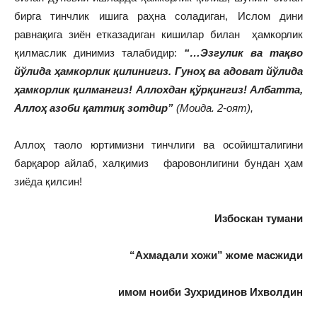
бирга тинчлик ишига раҳна соладиган, Ислом дини
равнақига зиён етказадиган кишилар билан ҳамкорлик
қилмаслик динимиз талабидир:
“…Эзгулик ва тақво
йўлида ҳамкорлик қилинигиз. Гуноҳ ва адоват йўлида
ҳамкорлик қилмангиз! Аллохдан қўрқингиз! Албатта,
Аллоҳ азоби қаттиқ зотдир”
(Моида. 2-оят),
Аллоҳ таоло юртимизни тинчлиги ва осойишталигини
барқарор айлаб, халқимиз фаровонлигини бундан ҳам
зиёда қилсин!
Избоскан тумани
“Ахмадали хожи” жоме масжиди
имом ноиб
и
Зухридинов Ихволдин