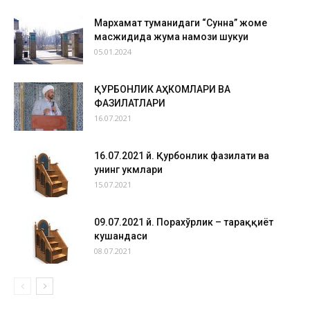
Мархамат туманидаги “Сунна” жоме
масжидида жума намози шукуҳи
05.01.2024
ҚУРБОНЛИК АҲКОМЛАРИ ВА
ФАЗИЛАТЛАРИ
16.07.2021
16.07.2021 й. Қурбонлик фазилати ва
унинг ҳукмлари
15.07.2021
09.07.2021 й. Порахўрлик – тараққиёт
кушандаси
08.07.2021