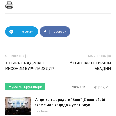
Telegram
Facebook
Олдинги саҳифа
Кейинги саҳифа
ХОТИРА ВА ҚАДРЛАШ
ЎТГАНЛАР ХОТИРАСИ
ИНСОНИЙ БУРЧИМИЗДИР
АБАДИЙ
Жума маърузалари
Барчаси
Кўпроқ
Андижон шаҳридаги “Бош” (Девонабой)
жоме масжидида жума шукуҳи
12.01.2024