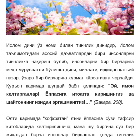
Ислом дини ўз номи билан тинчлик динидир, Ислом
таълимотидаги асосий даъватлардан бири инсонларни
тинчликка чақириш бўлиб, инсонларни бир бирларига
меҳр-мурувватли бўлишга дини, миллати, ирқидан қатъий
назар, ўзаро бир-бирларига хурмат кўрсатишга чорлайди.
Қуръон каримда шундай баён қилинади:
“Эй, имон
келтирганлар! Ёппасига итоатга киришингиз ва
шайтоннинг изидан эргашманггиз!…”
(Бакара, 208).
Ояти каримада “коффатан” яъни ёппасига сўзи тафсир
китобларида келтирилишича, мана шу биргина сўз бир
жиҳатдан барча инсонлар бирлашган ҳолда тинчлик