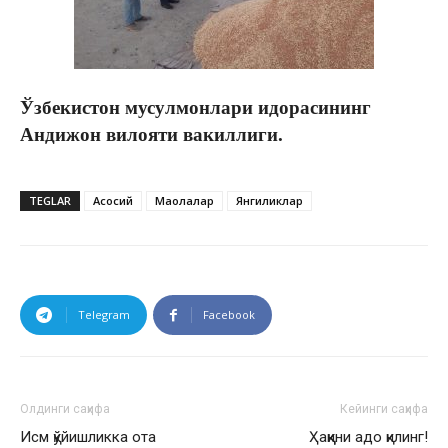
Ўзбекистон мусулмонлари идорасининг
Андижон вилояти вакиллиги.
TEGLAR
Асосий
Мақолалар
Янгиликлар
Telegram
Facebook
Олдинги саҳифа
Кейинги саҳифа
Исм қўйишликка ота
Ҳаққини адо қилинг!