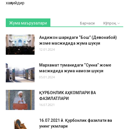
хақлийдир
Жума маърузалари
Барчаси
Кўпроқ
Андижон шаҳридаги “Бош” (Девонабой)
жоме масжидида жума шукуҳи
12.01.2024
Мархамат туманидаги “Сунна” жоме
масжидида жума намози шукуҳи
05.01.2024
ҚУРБОНЛИК АҲКОМЛАРИ ВА
ФАЗИЛАТЛАРИ
16.07.2021
16.07.2021 й. Қурбонлик фазилати ва
унинг ҳукмлари