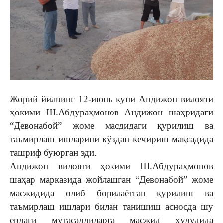
Жорий йилнинг 12-июнь куни Андижон вилояти
ҳокими Ш.Абдураҳмонов Андижон шаҳридаги
“Девонабой” жоме масдидаги қурилиш ва
таъмирлаш ишларини кўздан кечириш мақсадида
ташриф буюрган эди.
Андижон вилояти ҳокими Ш.Абдураҳмонов
шаҳар марказида жойлашган “Девонабой” жоме
масжидида олиб борилаётган қурилиш ва
таъмирлаш ишлари билан танишиш асносда шу
ердаги мутасаддиларга масжид ҳудудида