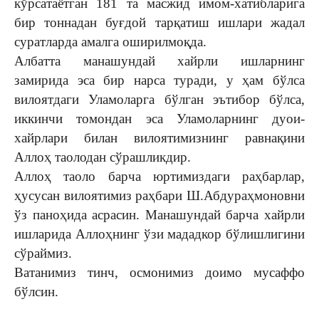
кўрсатаётган 181 та масжид имом-хатибларига
бир тоннадан буғдой тарқатиш ишлари жадал
суратларда амалга оширилмоқда.
Албатта манашундай хайрли ишларнинг
замирида эса бир нарса туради, у ҳам бўлса
вилоятдаги Уламоларга бўлган эътибор бўлса,
иккинчи томондан эса Уламоларнинг дуои-
хайрлари билан вилоятимизнинг равнақини
Аллоҳ таолодан сўрашликдир.
Аллоҳ таоло барча юртимиздаги раҳбарлар,
ҳусусан вилоятимиз раҳбари Ш.Абдураҳмоновни
ўз паноҳида асрасин. Манашундай барча хайрли
ишларида Аллоҳнинг ўзи мададкор бўлишлигини
сўраймиз.
Ватанимиз тинч, осмонимиз доимо мусаффо
бўлсин.