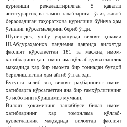
қурилиши режалаштирилган 5 қаватли
автотураргоҳ ва замон талабларига тўлиқ жавоб
бераоладиган таҳоратхона қурилиши бўйича ҳам
ўзининг кўрсатмаларини бериб ўтди.
Шунингдек, ушбу учрашувда вилоят ҳокими
Ш.Абдураҳмонов пандемия даврида вилоятда
фаолият кўрсатаётган 181 та масжид имом-
хатибларини ҳар томонлама қўллаб-қувватлашлик
мақсадида ҳар бир имомга бир тоннадан буғдой
берилишлигини ҳам айтиб ўтган эди.
Бугунга келиб эса, вилоят раҳбарининг имом-
хатибларга кўрсатаётган яна бир ғамхўрлигининг
ўз исботини кўришимиз мумкин.
Вилоят ҳокимининг ташаббуси билан имом-
хатибларнинг ҳар томонлама қўллаб-
қувватлашлик мақсадида вилоятда фаолият