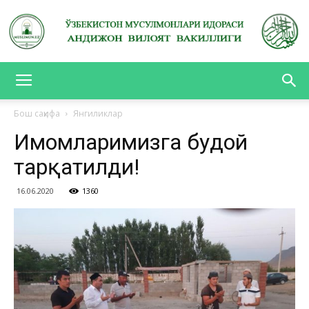
АНДИЖОН
Бош саҳифа
Янгиликлар
Имомларимизга буғдой
ВИЛОЯТ
тарқатилди!
16.06.2020
1360
ВАКИЛЛИГИ