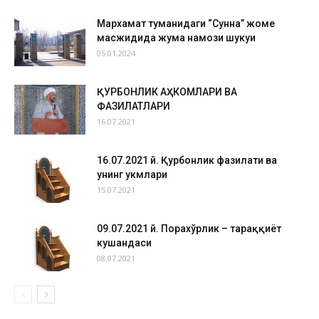
Мархамат туманидаги “Сунна” жоме
масжидида жума намози шукуҳи
05.01.2024
ҚУРБОНЛИК АҲКОМЛАРИ ВА
ФАЗИЛАТЛАРИ
16.07.2021
16.07.2021 й. Қурбонлик фазилати ва
унинг ҳукмлари
15.07.2021
09.07.2021 й. Порахўрлик – тараққиёт
кушандаси
08.07.2021