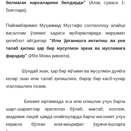
билмаган нарсаларини билдирди”
(Алақ сураси 1-
5оятлари).
Пайғамбаримиз Муҳаммад Мустафо соллаллоҳу алайҳи
васаллам ўзининг ҳадиси муборакларида марҳамат
қилибзот айтдилар:
“Илм ўрганишга интилиш ва уни
талаб қилиш ҳар бир мусулмон эркак ва муслимага
фарздир”
(Ибн Можа ривояти).
Шундай экан, ҳар бир мўъмин ва мусулмон дунёга
келар экан илм талаб қилишлиги, бирор бир касб-хунар
эгаллашлиги лозим.
Бизнинг юртимизда эса илм олишлик учун барча
шарт-шароитлар яратилган бўлиб, мактаб, коллеж,
академик лицей ҳамда олийгоҳларда барча инсоният учун
керакли бўлган илм-маърифат ўқувчи-ёшларга