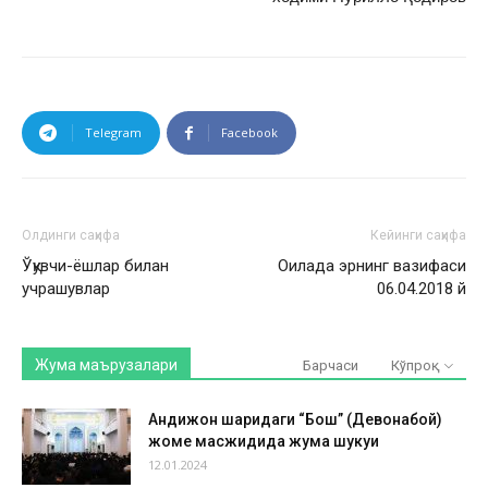
Telegram
Facebook
Олдинги саҳифа
Кейинги саҳифа
Ўқувчи-ёшлар билан
Оилада эрнинг вазифаси
учрашувлар
06.04.2018 й
Жума маърузалари
Барчаси
Кўпроқ
Андижон шаҳридаги “Бош” (Девонабой)
жоме масжидида жума шукуҳи
12.01.2024