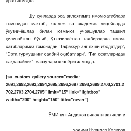
ўргатилмоқда.
Шу кунларда эса вилоятимиз имом-хатиблари
томонидан мактаб, коллеж ва академик лицейларда
ўқувчи-ёшлар билан юзма-юз учрашувлар ташкил
қилинаётган бўлиб, ўтказилаётган тадбирларда имом-
хатибларимиз томонидан “Тафаккур энг яхши ибодатдир”,
“Эрта турмушнинг салбий оқибатлари”, “Тил офатларидан
сақланайлик” мавзулари кенг ёритилмоқда.
[su_custom_gallery source=”media:
2691,2692,2693,2694,2695,2696,2697,2698,2699,2700,2701,2
702,2703,2704,2705″ limit=”15″ link=”lightbox”
width=”200″ height=”150″ title=”never”]
ЎМИнинг Андижон вилояти вакиллиги
ходими Нурилло Қодиров