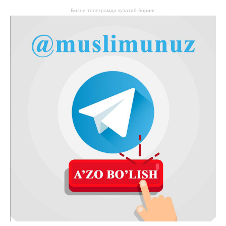
Бизни телеграмда кузатиб боринг