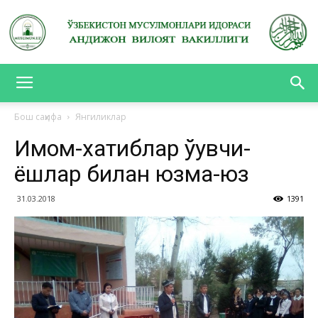
АНДИЖОН
Бош саҳифа
Янгиликлар
Имом-хатиблар ўқувчи-
ВИЛОЯТ
ёшлар билан юзма-юз
31.03.2018
1391
ВАКИЛЛИГИ