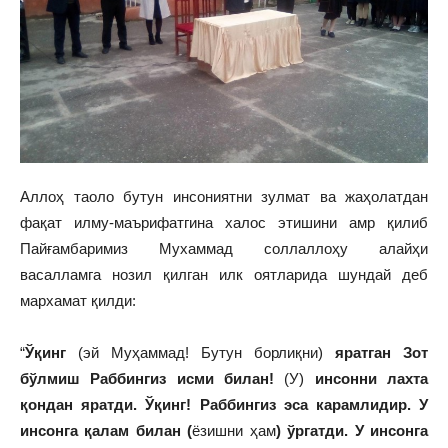
Аллоҳ таоло бутун инсониятни зулмат ва жаҳолатдан
фақат илму-маърифатгина халос этишини амр қилиб
Пайғамбаримиз Мухаммад соллаллоҳу алайҳи
васалламга нозил қилган илк оятларида шундай деб
мархамат қилди:
“
Ўқинг
(эй Муҳаммад! Бутун борлиқни)
яратган Зот
бўлмиш Раббингиз исми билан!
(У)
инсонни лахта
қондан яратди. Ўқинг! Раббингиз эса карамлидир. У
инсонга қалам билан (
ёзишни ҳам
) ўргатди. У инсонга