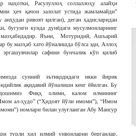
р наҳотки, Расулуллоҳ соллаллоҳу алайҳи
мни ҳеч қачон залолат устида жамламайди”
анҳудан ривоят қилган), деган ҳадисларидан
ки, бугунги кунда дунёдаги мусулмонларнинг
 мазҳабидадир. Яъни, Мотуридий, Ашъарий
ар бу мазҳаб хато йўналишда бўлса эди, Аллоҳ
 эргашувчилар сафини бунчалик кўп қилиб
изда сунний эътиқодидаги икки йирик
идийлик ақидавий йўналиши кенг ёйилган. Бу
тдошимиз Фиқҳ олими, калом илмининг
Имом ал-ҳудо” (“Ҳидоят йўли имоми”), “Имом
имоми”) номлари билан улуғланган Абу Мансур
и турли хил илмий унвонларни берганлар.