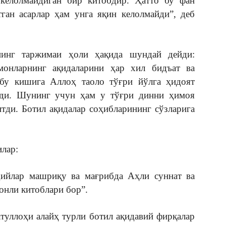
 келолмайдиган бир китобдир. Ҳатто бу фан
тган асарлар ҳам унга яқин келолмайди”, деб
нг таржимаи ҳоли ҳақида шундай дейди:
монларнинг ақидаларини ҳар хил бидъат ва
 бу кишига Аллоҳ таоло тўғри йўлга ҳидоят
эди. Шунинг учун ҳам у тўғри динни ҳимоя
итди. Ботил ақидалар соҳибларининг сўзларига
лар:
йлар машриқу ва мағрибда Аҳли суннат ва
онли китоблари бор”.
уллоҳи алайҳ турли ботил ақидавий фирқалар