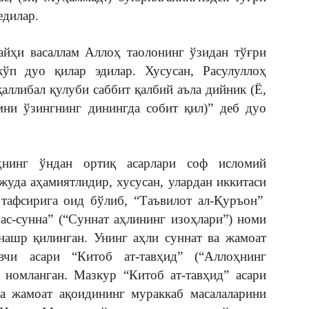
едилар.
айҳи васаллам Аллоҳ таолонинг ўзидан тўғри
ўп дуо қилар эдилар. Хусусан, Расулуллоҳ
қаллибал қулуби саббит қалбий аъла дийник (Ё,
мни ўзингнинг динингда собит қил)” деб дуо
ҳнинг ўндан ортиқ асарлари соф исломий
жуда аҳамиятлидир, хусусан, улардан иккитаси
тафсирига оид бўлиб, “Таъвилот ал-Қуръон”
 ас-сунна” (“Суннат аҳлининг изоҳлари”) номи
нашр қилинган. Унинг аҳли суннат ва жамоат
вчи асари “Китоб ат-тавҳид” (“Аллоҳнинг
 номланган. Мазкур “Китоб ат-тавҳид” асари
ва жамоат ақоидининг мураккаб масалаларини