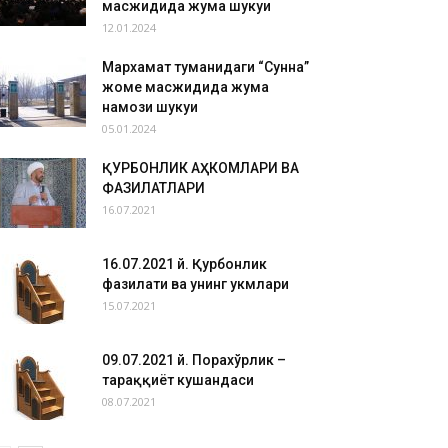
масжидида жума шукуҳи
12.01.2024
Мархамат туманидаги “Сунна”
жоме масжидида жума
намози шукуҳи
05.01.2024
ҚУРБОНЛИК АҲКОМЛАРИ ВА
ФАЗИЛАТЛАРИ
16.07.2021
16.07.2021 й. Қурбонлик
фазилати ва унинг ҳукмлари
15.07.2021
09.07.2021 й. Порахўрлик –
тараққиёт кушандаси
08.07.2021