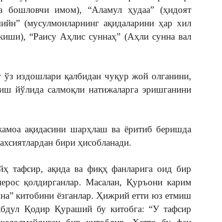
а бошловчи имом), “Аламул ҳудаа” (ҳидоят
мийн” (мусулмонларнинг ақидаларини ҳар хил
киши), “Раису Аҳлис суннаҳ” (Аҳли сунна вал
г ўз издошлари қалбидан чуқур жой олганини,
лиш йўлида салмоқли натижаларга эришганини
амоа ақидасини шарҳлаш ва ёритиб беришда
ахсиятлардан бири ҳисобланади.
ҳ тафсир, ақида ва фиқҳ фанларига оид бир
мерос қолдирганлар. Масалан, Қуръони карим
нна” китобини ёзганлар. Ҳижрий етти юз етмиш
бдул Қодир Қураший бу китобга: “У тафсир