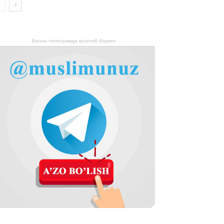
Бизни телеграмда кузатиб боринг