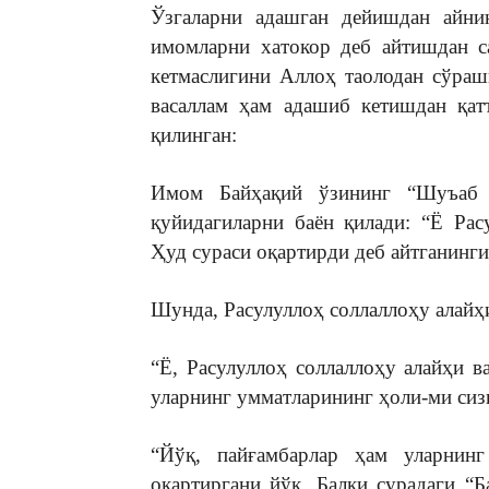
Ўзгаларни адашган дейишдан айни
имомларни хатокор деб айтишдан с
кетмаслигини Аллоҳ таолодан сўраш
васаллам ҳам адашиб кетишдан қат
қилинган:
Имом Байҳақий ўзининг “Шуъаб 
қуйидагиларни баён қилади: “Ё Рас
Ҳуд сураси оқартирди деб айтганинги
Шунда, Расулуллоҳ соллаллоҳу алайҳи
“Ё, Расулуллоҳ соллаллоҳу алайҳи в
уларнинг умматларининг ҳоли-ми сиз
“Йўқ, пайғамбарлар ҳам уларнин
оқартиргани йўқ. Балки сурадаги “Б