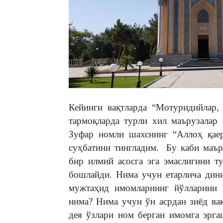
Кейинги вақтларда “Мотуридийлар,
тармоқларда турли хил маърузалар
Зуфар номли шахснинг “Аллоҳ қае
суҳбатини тингладим. Бу каби маъру
бир илмий асосга эга эмаслигини т
бошлайди. Нима учун етарлича дини
мужтаҳид имомларнинг йўлларини х
нима? Нима учун ўн асрдан зиёд ва
дея ўзлари ном берган имомга эрга