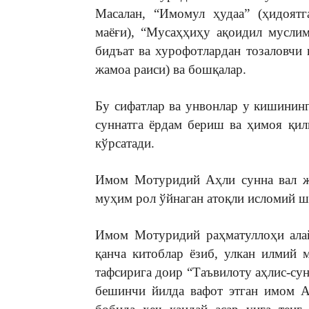
Масалан, “Имомул ҳудаа” (ҳидоятг
маёғи), “Мусаҳҳиҳу ақоидил мусли
бидъат ва хурофотлардан тозаловчи 
жамоа раиси) ва бошқалар.
Бу сифатлар ва унвонлар у кишинин
суннатга ёрдам бериш ва ҳимоя қи
кўрсатади.
Имом Мотуридий Аҳли сунна вал ж
муҳим рол ўйнаган атоқли исломий ш
Имом Мотуридий раҳматуллоҳи алай
қанча китоблар ёзиб, улкан илмий 
тафсирига доир “Таъвилоту аҳлис-су
бешинчи йилда вафот этган имом А