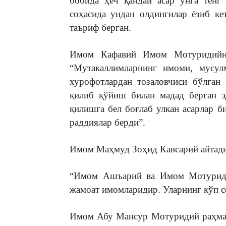
бобида ҳеч қандай асар унга тенг
соҳасида ундан олдингилар ёзиб ке
таъриф берган.
Имом Кафавий Имом Мотуридийни
“Мутакаллимларнинг имоми, мусул
хурофотлардан тозаловчиси бўлган
қилиб қўйиш билан мадад берган 
қилишга бел боғлаб улкан асарлар б
раддиялар берди”.
Имом Маҳмуд Зоҳид Кавсарий айтади
“Имом Ашъарий ва Имом Мотуриди
жамоат имомларидир. Уларнинг кўп с
Имом Абу Мансур Мотуридий раҳмат