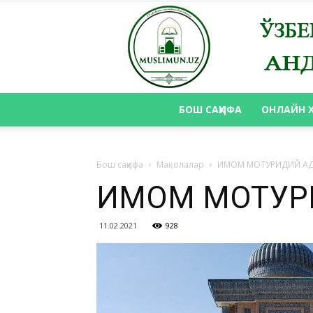
БОШ САҲИФА
ОНЛАЙН 
Бош саҳифа
Мақолалар
ИМОМ МОТУРИДИЙ А
ИМОМ МОТУР
11.02.2021
928