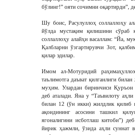
бўлинг!” ояти сочимни оқартирди”, д
Шу боис, Расулуллоҳ соллаллоҳу ал
йўлда мустақим қилишини сўраб к
соллаллоҳу алайҳи васаллам: “Йа, му
Қалбларни ўзгартирувчи Зот, қалби
қилар эдилар.
Имом ал-Мотуридий раҳимаҳулло
таълимотга даъват қилганлиги билан 
муҳим. Улардан биринчиси Қуръон 
деб аталади. Яна у “Таъвилоту аҳли
билан 12 (ўн икки) жилдлик қилиб 
ақоидининг асосини ташкил қилу
ягоналигини исботлаш китоби”) деб
йирик ҳажмли, ўзида аҳли суннат 