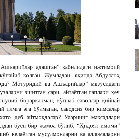
ВАКИЛЛИГИ
 Ашъарийлар адашган” қабилидаги ижтимоий
 кўпайиб қолган. Жумладан, яқинда Абдуллоҳ
рда? Мотуридий ва Ашъарийлар” мвзусидаги
заларни эшитган сари, айтаётган гаплари ҳеч
ушуниб борарканман, кўплаб саволлар қийнай
й илмга эга бўлмаган, саводсиз бир кимсалар
ато деб айтмоқдалар? Уларнинг мақсадлари
қтдан буён бир жамоа бўлиб, “Ҳидоят имоми”
шиб келаётган мусулмонларни ва алломаларни