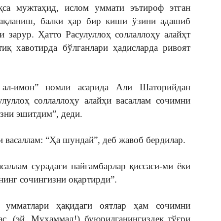
қса мужтаҳид, ислом уммати эътироф этган
ақланиш, балки ҳар бир киши ўзини адашиб
и зарур. Ҳатто Расулуллоҳ соллаллоҳу алайҳт
тиқ хавотирда бўлганлари ҳадисларда ривоят
ал-имон” номли асарида Али Шаторийдан
улуллоҳ соллаллоҳу алайҳи васаллам сочимни
зни эшитдим”, деди.
 васаллам: “Ҳа шундай”, деб жавоб бердилар.
асаллам сурадаги пайғамбарлар қиссаси-ми ёки
нинг сочингизни оқартирди”.
г умматлари ҳақидаги оятлар ҳам сочимни
ас, (эй, Муҳаммад!) буюрилганингиздек тўғри