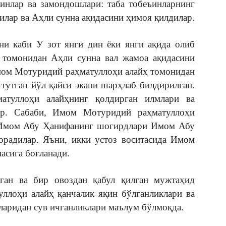
ъинлар ва замондошлари: таба тобеъинларнинг
илар ва Аҳли сунна ақидасини ҳимоя қилдилар.
ни каби У зот янги дин ёки янги ақида олиб
р томонидан Аҳли сунна вал жамоа ақидасини
мом Мотуридий раҳматуллоҳи алайҳ томонидан
тутган йўл қайси экани шарҳлаб билдирилган.
туллоҳи алайҳнинг қолдирган илмлари ва
ар. Сабаби, Имом Мотуридий раҳматуллоҳи
и Имом Абу Ҳанифанинг шогирдлари Имом Абу
адилар. Яъни, икки устоз воситасида Имом
сига боғланади.
ган ва бир овоздан қабул қилган мужтаҳид
ллоҳи алайҳ қанчалик яқин бўлганликлари ва
ларидан сув ичганликлари маълум бўлмоқда.