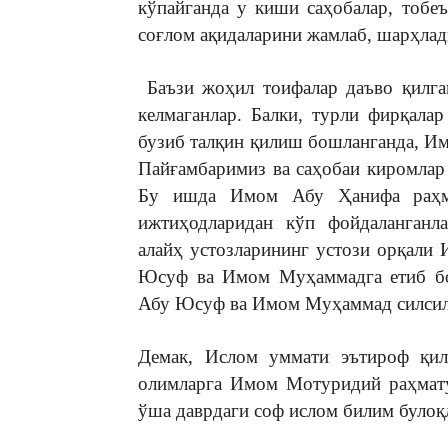
кўпайганда у киши саҳобалар, тобе
соғлом ақидаларини жамлаб, шарҳлад
Баъзи жоҳил тоифалар даъво қилга
келмаганлар. Балки, турли фирқала
бузиб талқин қилиш бошланганда, И
Пайғамбаримиз ва саҳобаи киромлар 
Бу ишда Имом Абу Ҳанифа раҳма
ижтиҳодларидан кўп фойдаланганл
алайҳ устозларининг устози орқал
Юсуф ва Имом Муҳаммадга етиб бор
Абу Юсуф ва Имом Муҳаммад силсила
Демак, Ислом уммати эътироф қил
олимларга Имом Мотуридий раҳмату
ўша даврдаги соф ислом билим булоқ