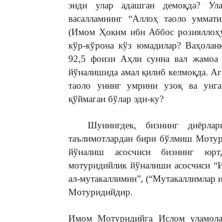
энди улар адашган демоқда? Ула
васалламнинг “Аллоҳ таоло уммати
(Имом Ҳоким ибн Аббос розияллоҳу 
кўр-кўрона кўз юмадилар? Ваҳолан
92,5 фоизи Аҳли сунна вал жамоа
йўналишида амал қилиб келмоқда. Аг
таоло унинг умрини узоқ ва унга
қўймаган бўлар эди-ку?
Шунингдек, бизнинг диёрларим
таълимотлардан бири бўлмиш Мотур
йўналиш асосчиси бизнинг юр
мотуридийлик йўналиши асосчиси “
ал-мутакаллимин”, (“Мутакаллимлар 
Мотуридийдир.
Имом Мотуридийга Ислом уламолар