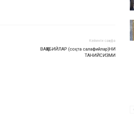
ВАКИЛЛИГИ
Кейинги саҳифа
ВАҲҲОБИЙЛАР (соҳта салафийлар)НИ
ТАНИЙСИЗМИ