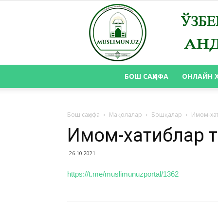
БОШ САҲИФА
ОНЛАЙН 
Бош саҳифа
Мақолалар
Бошқалар
Имом-ха
Имом-хатиблар 
26.10.2021
https://t.me/muslimunuzportal/1362