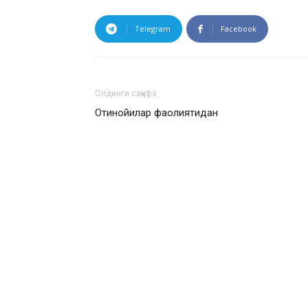
Telegram
Facebook
Олдинги саҳифа
Отинойилар фаолиятидан