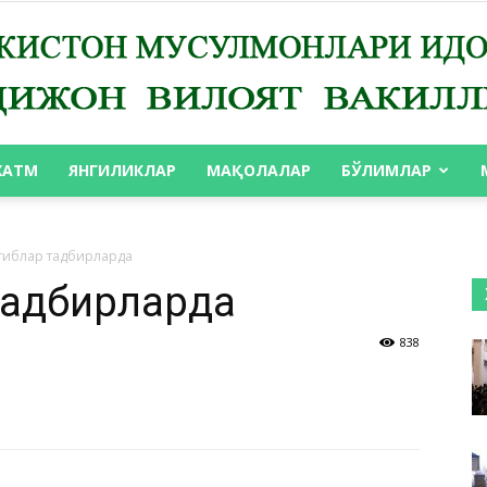
ХАТМ
ЯНГИЛИКЛАР
МАҚОЛАЛАР
БЎЛИМЛАР
АНДИЖОН
тиблар тадбирларда
тадбирларда
838
ВИЛОЯТ