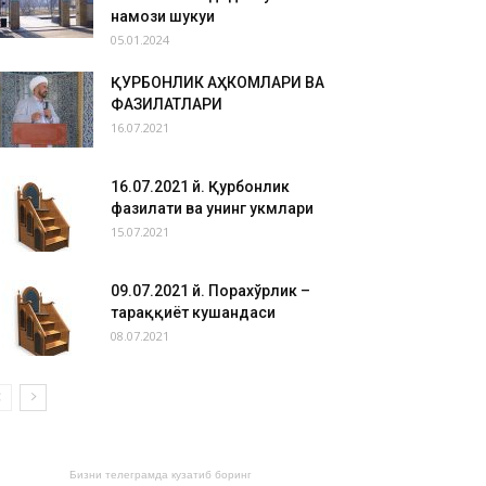
намози шукуҳи
05.01.2024
ҚУРБОНЛИК АҲКОМЛАРИ ВА
ФАЗИЛАТЛАРИ
16.07.2021
16.07.2021 й. Қурбонлик
фазилати ва унинг ҳукмлари
15.07.2021
09.07.2021 й. Порахўрлик –
тараққиёт кушандаси
08.07.2021
Бизни телеграмда кузатиб боринг