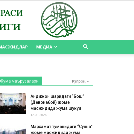
МАСЖИДЛАР
МЕДИА
Жума маърузалари
Кўпроқ
Андижон шаҳридаги “Бош”
(Девонабой) жоме
масжидида жума шукуҳи
12.01.2024
Мархамат туманидаги “Сунна”
жоме масжидида жума