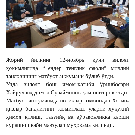
Жорий йилнинг 12-ноябрь куни вилоят
ҳокимлигида “Гендер тенглик фаоли” миллий
танловининг матбуот анжумани бўлиб ўтди.
Унда вилоят бош имом-хатиби ўринбосари
Хайруллоҳ домла Сулаймонов ҳам иштирок этди.
Матбуот анжуманида нотиқлар томонидан Хотин-
қизлар бандлигини таъминлаш, уларни ҳуқуқий
ҳимоя қилиш, таъзийқ ва зўравонликка қарши
курашиш каби мавзулар муҳокама қилинди.