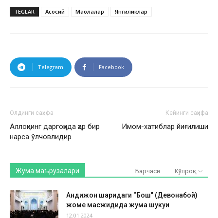
TEGLAR
Асосий
Мақолалар
Янгиликлар
Telegram
Facebook
Олдинги саҳифа
Кейинги саҳифа
Аллоҳнинг даргоҳида ҳар бир
Имом-хатиблар йиғилиши
нарса ўлчовлидир
Жума маърузалари
Барчаси
Кўпроқ
Андижон шаҳридаги “Бош” (Девонабой)
жоме масжидида жума шукуҳи
12.01.2024