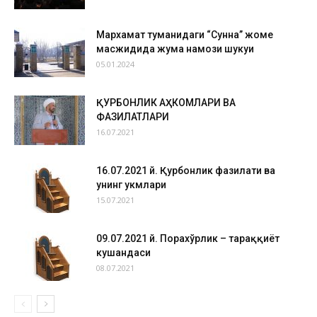
Мархамат туманидаги “Сунна” жоме
масжидида жума намози шукуҳи
05.01.2024
ҚУРБОНЛИК АҲКОМЛАРИ ВА
ФАЗИЛАТЛАРИ
16.07.2021
16.07.2021 й. Қурбонлик фазилати ва
унинг ҳукмлари
15.07.2021
09.07.2021 й. Порахўрлик – тараққиёт
кушандаси
08.07.2021