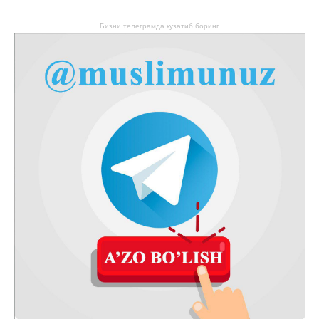
Бизни телеграмда кузатиб боринг