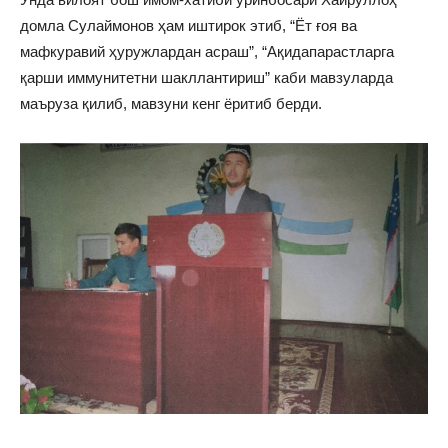
домла Сулаймонов ҳам иштирок этиб, “Ёт ғоя ва
мафкуравий ҳуружлардан асраш”, “Ақидапарастларга
қарши иммунитетни шакллантириш” каби мавзуларда
маъруза қилиб, мавзуни кенг ёритиб берди.