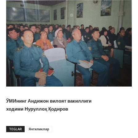
ЎМИнинг Андижон вилоят вакиллиги
ходими Нуруллоҳ Қодиров
TEGLAR
Янгиликлар