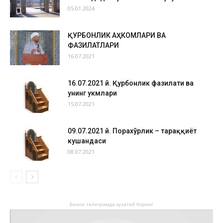
05.01.2024
ҚУРБОНЛИК АҲКОМЛАРИ ВА
ФАЗИЛАТЛАРИ
16.07.2021
16.07.2021 й. Қурбонлик фазилати ва
унинг ҳукмлари
15.07.2021
09.07.2021 й. Порахўрлик – тараққиёт
кушандаси
08.07.2021
Бизни телеграмда кузатиб боринг