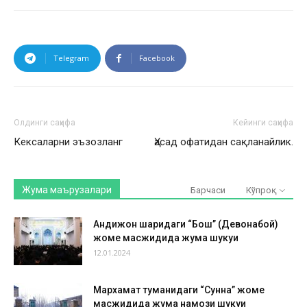
Telegram
Facebook
Олдинги саҳифа
Кейинги саҳифа
Кексаларни эъзозланг
Ҳасад офатидан сақланайлик.
Жума маърузалари
Барчаси
Кўпроқ
Андижон шаҳридаги “Бош” (Девонабой)
жоме масжидида жума шукуҳи
12.01.2024
Мархамат туманидаги “Сунна” жоме
масжидида жума намози шукуҳи