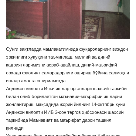
Сўнги вақтларда мамлакатимизда фуқароларнинг виждон
эркинлиги ҳуқуқини таъминлаш, миллий ва диний
қадриятларимизни асраб-авайлаш, диний-маърифий
соҳада фаолият самарадорлиги ошириш бўйича салмоқли
ишлар амалга оширилмоқда.
Андижон вилояти Ички ишлар органлари шахсий таркиби
билан олиб борилаётган маънавий-маърифий ишларни
жонлантириш мақсадида жорий йилнинг 14-октябрь куни
Андижон вилояти ИИБ 3-сон тергов ҳибсхонаси шахсий
таркибида Маънавият ва маърифат дарси ташкил
қилинди.
Унда вилоят бош имом-хатиби ўринбосари Хайруллоҳ