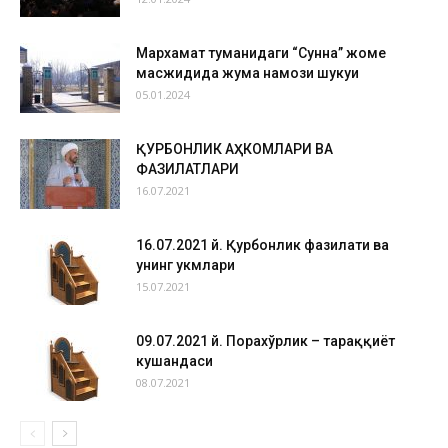
Мархамат туманидаги “Сунна” жоме
масжидида жума намози шукуҳи
05.01.2024
ҚУРБОНЛИК АҲКОМЛАРИ ВА
ФАЗИЛАТЛАРИ
16.07.2021
16.07.2021 й. Қурбонлик фазилати ва
унинг ҳукмлари
15.07.2021
09.07.2021 й. Порахўрлик – тараққиёт
кушандаси
08.07.2021