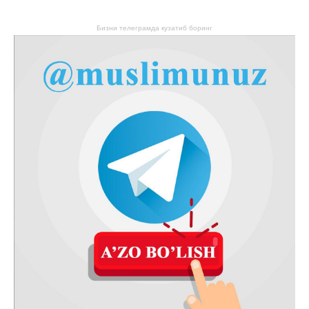
Бизни телеграмда кузатиб боринг