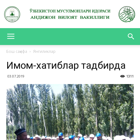
АНДИЖОН
Бош саҳифа
Янгиликлар
Имом-хатиблар тадбирда
ВИЛОЯТ
03.07.2019
1311
ВАКИЛЛИГИ