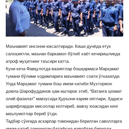
Маънавият инсонни юксалтиради. Киши дунёда етук
салоҳиятли, маънан баркамол бўлиб хаёт кечиришликда
атроф муҳитнинг таъсири катта.
Куни кеча Фавқулотда вазиятлар бошқармаси Марҳамат
тумани бўлими ходимларига маънавият соати ўтказилди.
Унда Марҳамат тумани бош имом-хатиби Мухторжон
домла Шарофуддинов ҳам иштирок этиб, “Ватанга ҳизмат
олий фазилат” мавзусида Қуръони карим оятлари, Ҳадиси
шарифлардан мисоллар келтириб, мавзу юзасидан кенг
маълумотлар бериб ўтди.
Тадбир сўнгида аскарлар томонидан берилган саволларга
имом-хатиб томонидан батафсил жавоблар берилди.