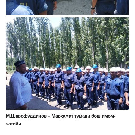
М.Шарофуддинов – Марҳамат тумани бош имом-
хатиби