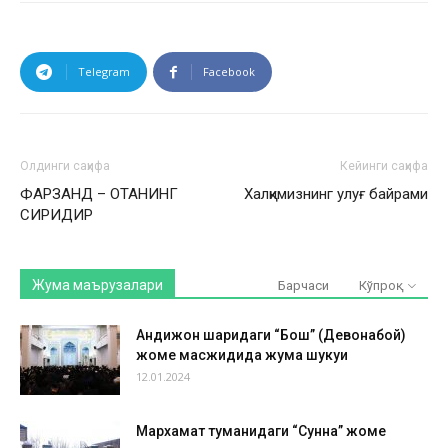
Telegram
Facebook
Олдинги саҳифа
Кейинги саҳифа
ФАРЗАНД – ОТАНИНГ
Халқимизнинг улуғ байрами
СИРИДИР
Жума маърузалари
Барчаси
Кўпроқ
Андижон шаҳридаги “Бош” (Девонабой)
жоме масжидида жума шукуҳи
12.01.2024
Мархамат туманидаги “Сунна” жоме