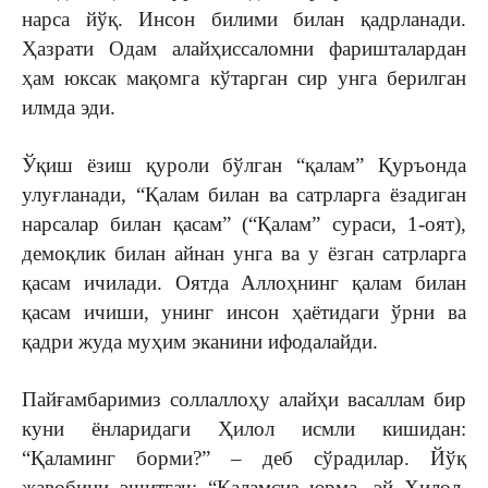
нарса йўқ. Инсон билими билан қадрланади.
Ҳазрати Одам алайҳиссаломни фаришталардан
ҳам юксак мақомга кўтарган сир унга берилган
илмда эди.
Ўқиш ёзиш қуроли бўлган “қалам” Қуръонда
улуғланади, “Қалам билан ва сатрларга ёзадиган
нарсалар билан қасам” (“Қалам” сураси, 1-оят),
демоқлик билан айнан унга ва у ёзган сатрларга
қасам ичилади. Оятда Аллоҳнинг қалам билан
қасам ичиши, унинг инсон ҳаётидаги ўрни ва
қадри жуда муҳим эканини ифодалайди.
Пайғамбаримиз соллаллоҳу алайҳи васаллам бир
куни ёнларидаги Ҳилол исмли кишидан:
“Қаламинг борми?” – деб сўрадилар. Йўқ
жавобини эшитгач: “Қаламсиз юрма, эй Ҳилол.