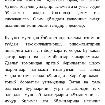
Чунки, эзгулик ундадир. Қиёматгача унга содиқ
бўлганлар чиқади. Инсонлар қалам ила
юксаладилар. Олим қўлидаги қаламнинг сиёҳи
шаҳиднинг қони билан тенгдир”, дедилар.
Бугунги мустақил Ўзбекистонда таълим тизимини
тубдан такомиллаштириш, ривожлантириш
ишларига катта эътибор қаратилмоқда. Бу ҳақда
қатор қарор ва фармойишлар чиқарилмоқда.
Давлат томонидан яратиб берилаётган шарт-
шароитлар натижаси изланувчан ёш авлод
меҳнати самарасида кўринади. Ҳар бир камол
топиб бораётган ўғил-қизлар Ватан ва халқ
олдидаги бурчларини тўғри англашлари, илм
олишдан муносиб мақсадларни кўзлашлари ва
чуқур билимга эга бўлишларида илмнинг