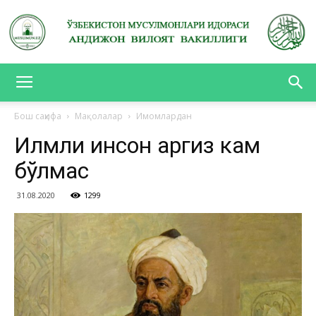
АНДИЖОН
Бош саҳифа
Мақолалар
Имомлардан
Илмли инсон ҳаргиз кам
ВИЛОЯТ
бўлмас
31.08.2020
1299
ВАКИЛЛИГИ