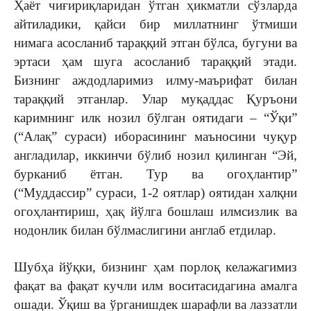
Ҳаёт чиғириқларидан ўтган ҳикматли сўзларда
айтиладики, қайси бир миллатнинг ўтмиши
нимага асосланиб тараққий этган бўлса, бугуни ва
эртаси ҳам шуга асосланиб тараққий этади.
Бизнинг аждодларимиз илму-маърифат билан
тараққий этганлар. Улар муқаддас Қуръони
каримнинг илк нозил бўлган оятидаги – “Ўқи”
(“Алақ” сураси) иборасининг маъносини чуқур
англадилар, иккинчи бўлиб нозил қилинган “Эй,
бурканиб ётган. Тур ва огоҳлантир”
(“Муддассир” сураси, 1-2 оятлар) оятидан халқни
огоҳлантириш, ҳақ йўлга бошлаш илмсизлик ва
нодонлик билан бўлмаслигини англаб етдилар.
Шубҳа йўқки, бизнинг ҳам порлоқ келажагимиз
фақат ва фақат кучли илм воситасидагина амалга
ошади. Ўқиш ва ўрганишдек шарафли ва лаззатли