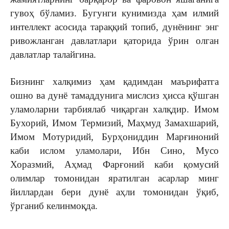
гувоҳ бўламиз. Бугунги кунимизда ҳам илмий
интеллект асосида тараққий топиб, дунёнинг энг
ривожланган давлатлари қаторида ўрин олган
давлатлар талайгина.
Бизнинг халқимиз ҳам қадимдан маърифатга
ошно ва дунё тамаддунига мислсиз ҳисса қўшган
уламоларни тарбиялаб чиқарган халқдир. Имом
Бухорий, Имом Термизий, Маҳмуд Замахшарий,
Имом Мотуридий, Бурҳониддин Марғиноний
каби ислом уламолари, Ибн Сино, Мусо
Хоразмий, Аҳмад Фарғоний каби қомусий
олимлар томонидан яратилган асарлар минг
йиллардан бери дунё аҳли томонидан ўқиб,
ўрганиб келинмоқда.