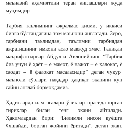
маънавий аҳамиятини теран англашлари жуда
муҳимдир.
Тарбия таълимнинг ажралмас қисми, у иккиси
бирга бўлгандагина том маънони англатади. Зеро,
тарбияни таълимдан, таълимни тарбиядан
ажратишнинг имкони асло мавжуд эмас. Таниқли
маърифатпарвар Абдулла Авлонийнинг “Тарбия
биз учун ё ҳаёт – ё мамот, ё нажот – ё ҳалокат, ё
саодат – ё фалокат масаласидир” деган чуқур
маъноли сўзлари нақадар ҳақиқат эканини кун
сайин англаб бормоқдамиз.
Ҳадисларда илм эгалари ўликлар орасида юрган
тириклар билан тенг экани айтилади.
Ҳакимлардан бири: “Билимли инсон қуёшга
ўхшайди, борган жойини ёритади”, деган экан.