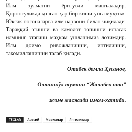
Илм зулматни ёритувчи машъаладир.
Қоронғуликда қолган ҳар бир киши унга муҳтож.
Юксак поғоналарга илм нарвони билан чиқилади.
Тараққий этишни ва камолот топишни истасак
илмнинг этагини маҳкам ушлашимиз лозимдир.
Илм доимо ривожланишни, интилишни,
такомиллашишни талаб қилади.
Отабек домла Ҳусанов,
Олтинкўл тумани “Жалабек ота”
жоме масжиди имом-хатиби.
TEGLAR
Асосий
Мақолалар
Янгиликлар