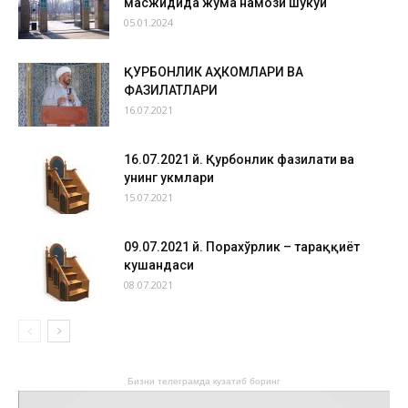
масжидида жума намози шукуҳи
05.01.2024
ҚУРБОНЛИК АҲКОМЛАРИ ВА
ФАЗИЛАТЛАРИ
16.07.2021
16.07.2021 й. Қурбонлик фазилати ва
унинг ҳукмлари
15.07.2021
09.07.2021 й. Порахўрлик – тараққиёт
кушандаси
08.07.2021
Бизни телеграмда кузатиб боринг