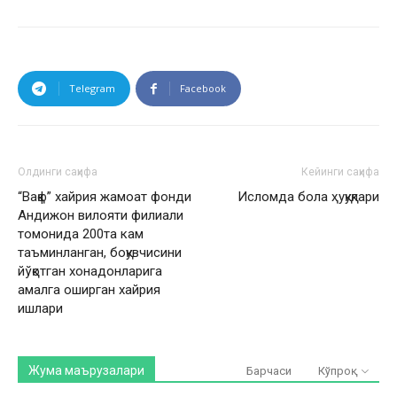
Telegram
Facebook
Олдинги саҳифа
Кейинги саҳифа
“Вақф” хайрия жамоат фонди
Исломда бола ҳуқуқлари
Андижон вилояти филиали
томонида 200та кам
таъминланган, боқувчисини
йўқотган хонадонларига
амалга оширган хайрия
ишлари
Жума маърузалари
Барчаси
Кўпроқ