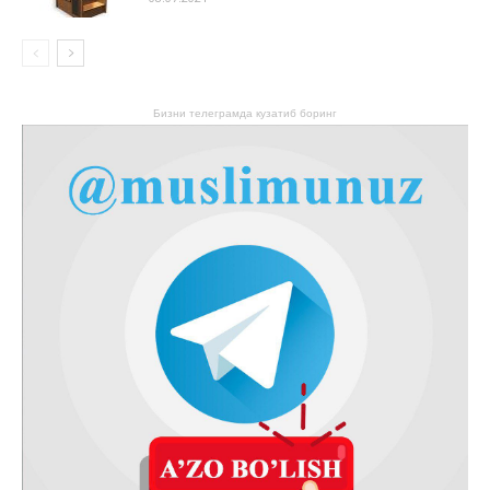
Бизни телеграмда кузатиб боринг