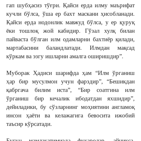
гап шубҳасиз тўғри. Қайси ерда илму маърифат
кучли бўлса, ўша ер бахт маскани ҳисобланади.
Қайси ерда нодонлик мавжуд бўлса, у ер қуруқ
ёки тошлоқ жой кабидир. Гўзал хулқ билан
пайваста бўлган илм одамларни бахтиёр қилади,
мартабасини баландлатади. Илмдан мақсад
кўркам ва эзгу ишларни амалга оширишдир”.
Муборак Ҳадиси шарифда ҳам “Илм ўрганиш
ҳар бир мусулмон учун фарздир”, “Бешикдан
қабргача билим иста”, “Бир соатгина илм
ўрганиш бир кечалик ибодатдан яхшидир”,
дейиладики, бу сўзларнинг моҳиятини англамоқ
инсон ҳаёти ва келажагига бевосита ижобий
таъсир кўрсатади.
Бугун мамлакатимизда фуқаролар, айниқса,