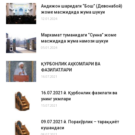
Андижон шаҳридаги “Бош” (Девонабой)
жоме масжидида жума шукуҳи
12.01.2024
Мархамат туманидаги “Сунна” жоме
масжидида жума намози шукуҳи
05.01.2024
ҚУРБОНЛИК АҲКОМЛАРИ ВА
ФАЗИЛАТЛАРИ
16.07.2021
16.07.2021 й. Қурбонлик фазилати ва
унинг ҳукмлари
15.07.2021
09.07.2021 й. Порахўрлик – тараққиёт
кушандаси
08.07.2021