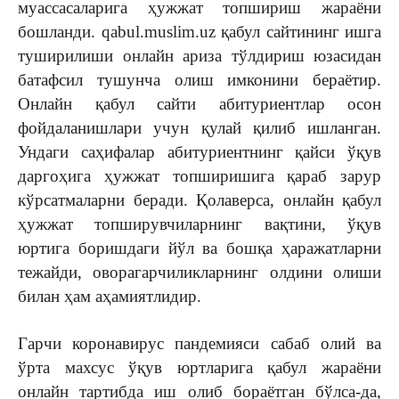
муассасаларига ҳужжат топшириш жараёни
бошланди. qabul.muslim.uz қабул сайтининг ишга
туширилиши онлайн ариза тўлдириш юзасидан
батафсил тушунча олиш имконини бераётир.
Онлайн қабул сайти абитуриентлар осон
фойдаланишлари учун қулай қилиб ишланган.
Ундаги саҳифалар абитуриентнинг қайси ўқув
даргоҳига ҳужжат топширишига қараб зарур
кўрсатмаларни беради. Қолаверса, онлайн қабул
ҳужжат топширувчиларнинг вақтини, ўқув
юртига боришдаги йўл ва бошқа ҳаражатларни
тежайди, оворагарчиликларнинг олдини олиши
билан ҳам аҳамиятлидир.
Гарчи коронавирус пандемияси сабаб олий ва
ўрта махсус ўқув юртларига қабул жараёни
онлайн тартибда иш олиб бораётган бўлса-да,