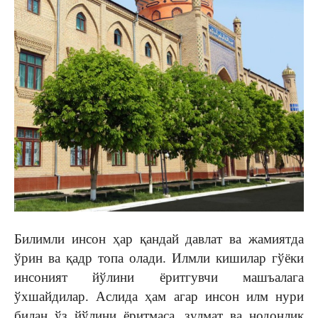
Билимли инсон ҳар қандай давлат ва жамиятда
ўрин ва қадр топа олади. Илмли кишилар гўёки
инсоният йўлини ёритгувчи машъалага
ўхшайдилар. Аслида ҳам агар инсон илм нури
билан ўз йўлини ёритмаса, зулмат ва нодонлик