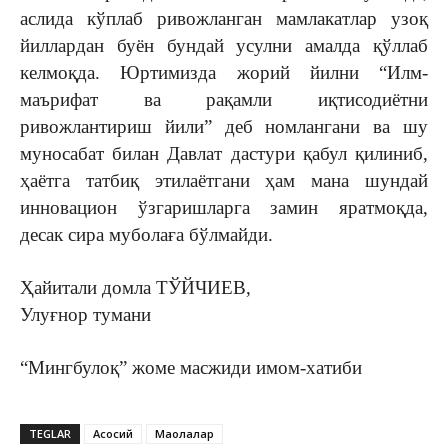
аслида кўплаб ривожланган мамлакатлар узоқ
йиллардан буён бундай усулни амалда қўллаб
келмоқда. Юртимизда жорий йилни “Илм-
маърифат ва рақамли иқтисодиётни
ривожлантириш йили” деб номлангани ва шу
муносабат билан Давлат дастури қабул қилиниб,
ҳаётга татбиқ этилаётгани ҳам мана шундай
инновацион ўзгаришларга замин яратмоқда,
десак сира муболаға бўлмайди.
Ҳайитали домла ТЎЙЧИЕВ,
Улуғнор тумани
“Мингбулоқ” жоме масжиди имом-хатиби
TEGLAR
Асосий
Мақолалар