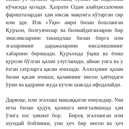
кўчасида қолади. Ҳазрати Одам алайҳиссаломни
фаришталардан ҳам юксак мақомга кўтарган сир
илм эди. Илк «Ўқи» амри билан бошланган
Қуръон, билгувчилар ва билмайдиганларни бир
эмасликларини таъкидлаш билан бирга илм
эгаларининг даражаларини юксалишининг
хабарини беришади. Қуръонда ўқиш ва ёзиш
қуроли бўлган қалам улуғланади, айнан унга ва у
ёзган сатрларга қасам ичилади. Аллоҳнинг қалам
билан қасам ичиши, қаламнинг инсон ҳаётидаги
ўрни ва қадрини жуда кучли шаклда ифодалайди.
Дарвоқе, илм эгаллаш машаққатли юмушдир. Уни
игна билан қудуқ қазишга менгзалишида ҳам
ўзига хос ҳикмат бор. Бироқ эгалланган илм
шундай бойликки, уни ҳеч бир инсон ва ҳеч