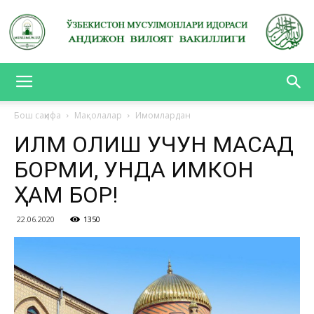
АНДИЖОН
Бош саҳифа
Мақолалар
Имомлардан
ИЛМ ОЛИШ УЧУН МАҚСАД
ВИЛОЯТ
БОРМИ, УНДА ИМКОН
ҲАМ БОР!
ВАКИЛЛИГИ
22.06.2020
1350