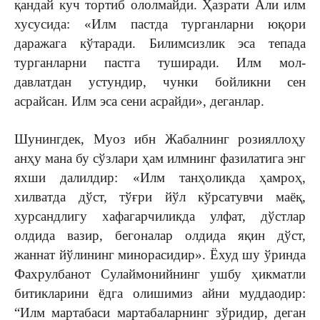
қандай куч тортиб ололмайди. Ҳазрати Али илм
хусусида: «Илм пастда турганларни юқори
даражага кўтаради. Билимсизлик эса тепада
турганларни пастга туширади. Илм мол-
давлатдан устундир, чунки бойликни сен
асрайсан. Илм эса сени асрайди», деганлар.
Шунингдек, Муоз ибн Жабалнинг розияллоҳу
анҳу мана бу сўзлари ҳам илмнинг фазилатига энг
яхши далилдир: «Илм танҳоликда ҳамроҳ,
хилватда дўст, тўғри йўл кўрсатувчи маёқ,
хурсандлигу хафагарчиликда улфат, дўстлар
олдида вазир, бегоналар олдида яқин дўст,
жаннат йўлининг минорасидир». Ёхуд шу ўринда
Фахрулбанот Сулаймонийнинг ушбу ҳикматли
битикларини ёдга олишимиз айни муддаодир:
“Илм мартабаси мартабаларнинг зўридир, деган