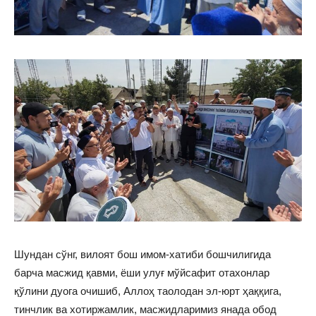
Шундан сўнг, вилоят бош имом-хатиби бошчилигида
барча масжид қавми, ёши улуғ мўйсафит отахонлар
қўлини дуога очишиб, Аллоҳ таолодан эл-юрт ҳаққига,
тинчлик ва хотиржамлик, масжидларимиз янада обод