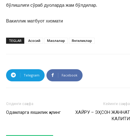
бўлишлиги сўраб дуоларда жам бўлдилар.
Вакиллик матбуот хизмати
TEGLAR
Асосий
Мақолалар
Янгиликлар
Telegram
Facebook
Олдинги саҳифа
Кейинги саҳифа
Одамларга яхшилик қилинг
ХАЙРУ – ЭҲСОН ЖАННАТ
КАЛИТИ