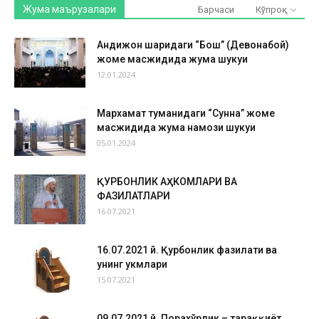
Жума маърузалари
Барчаси
Кўпроқ
Андижон шаҳридаги “Бош” (Девонабой)
жоме масжидида жума шукуҳи
12.01.2024
Мархамат туманидаги “Сунна” жоме
масжидида жума намози шукуҳи
05.01.2024
ҚУРБОНЛИК АҲКОМЛАРИ ВА
ФАЗИЛАТЛАРИ
16.07.2021
16.07.2021 й. Қурбонлик фазилати ва
унинг ҳукмлари
15.07.2021
09.07.2021 й. Порахўрлик – тараққиёт