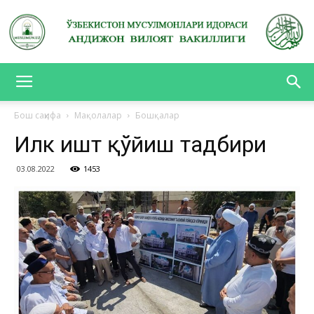
АНДИЖОН
Бош саҳифа
Мақолалар
Бошқалар
Илк ғишт қўйиш тадбири
ВИЛОЯТ
03.08.2022
1453
ВАКИЛЛИГИ