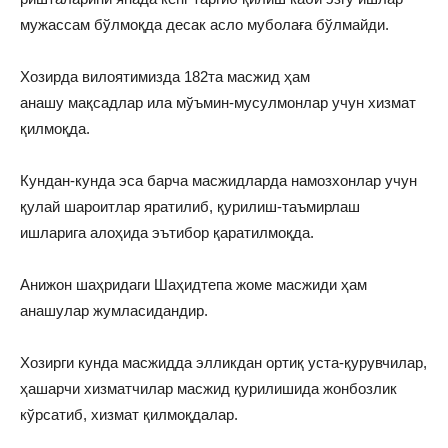
мужассам бўлмоқда десак асло муболаға бўлмайди.
Хозирда вилоятимизда 182та масжид ҳам
анашу мақсадлар ила мўъмин-мусулмонлар учун хизмат
қилмоқда.
Кундан-кунда эса барча масжидларда намозхонлар учун
қулай шароитлар яратилиб, қурилиш-таъмирлаш
ишларига алоҳида эътибор қаратилмоқда.
Анижон шаҳридаги Шаҳидтепа жоме масжиди ҳам
анашулар жумласидандир.
Хозирги кунда масжидда элликдан ортиқ уста-қурувчилар,
ҳашарчи хизматчилар масжид қурилишида жонбозлик
кўрсатиб, хизмат қилмоқдалар.