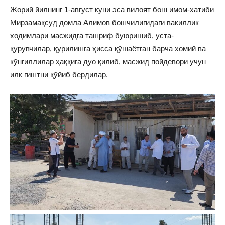
Жорий йилнинг 1-август куни эса вилоят бош имом-хатиби
Мирзамақсуд домла Алимов бошчилигидаги вакиллик
ходимлари масжидга ташриф буюришиб, уста-
қурувчилар, қурилишга ҳисса қўшаётган барча хомий ва
кўнгиллилар ҳаққига дуо қилиб, масжид пойдевори учун
илк ғиштни қўйиб бердилар.