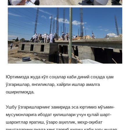
Юртимизда жуда кўп соҳалар каби диний соҳада ҳам
ўзгаришлар, янгиликлар, хайрли ишлар амалга
оширилмоқда.
Ушбу ўзгаришларнинг замирида эса юртимиз мўъмин-
мусумонларига ибодат қилишлари учун қулай шарт-
шароитлар яратиш, ўзаро аҳиллик, меҳр-оқибат
ришталарини янада кенг тарғиб қилиш каби эзгу ишлар