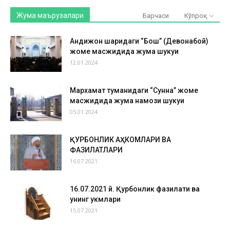
Жума маърузалари
Барчаси
Кўпроқ
Андижон шаҳридаги “Бош” (Девонабой)
жоме масжидида жума шукуҳи
12.01.2024
Мархамат туманидаги “Сунна” жоме
масжидида жума намози шукуҳи
05.01.2024
ҚУРБОНЛИК АҲКОМЛАРИ ВА
ФАЗИЛАТЛАРИ
16.07.2021
16.07.2021 й. Қурбонлик фазилати ва
унинг ҳукмлари
15.07.2021