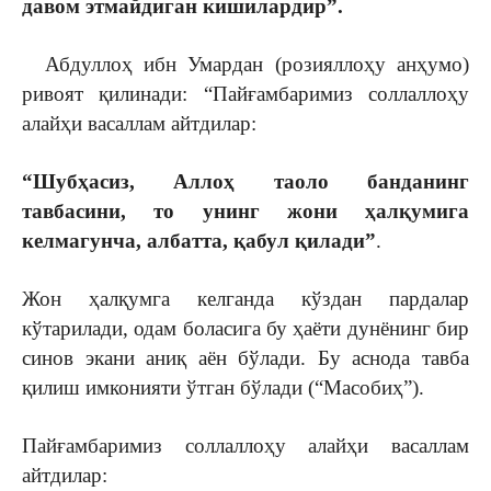
давом этмайдиган кишилардир
”.
Абдуллоҳ ибн Умардан (розияллоҳу анҳумо)
ривоят қилинади: “Пайғамбаримиз соллаллоҳу
алайҳи васаллам айтдилар:
“Шубҳасиз, Аллоҳ таоло банданинг
тавбасини, то унинг жони ҳалқумига
кeлмагунча, албатта, қабул қилади”
.
Жон ҳалқумга кeлганда кўздан пардалар
кўтарилади, одам боласига бу ҳаёти дунёнинг бир
синов экани аниқ аён бўлади. Бу аснода тавба
қилиш имконияти ўтган бўлади (“Масобиҳ”).
Пайғамбаримиз соллаллоҳу алайҳи васаллам
айтдилар: