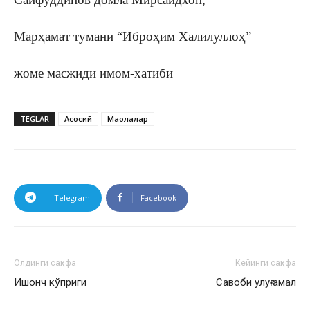
Марҳамат тумани “Иброҳим Халилуллоҳ”
жоме масжиди имом-хатиби
TEGLAR
Асосий
Мақолалар
Telegram
Facebook
Олдинги саҳифа
Кейинги саҳифа
Ишонч кўприги
Савоби улуғ амал