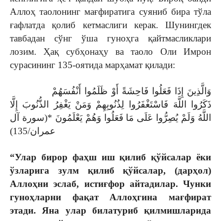
Аллоҳ таолонинг мағфиратига суяниб бира тўла
ғафлатда қолиб кетмаслиги керак. Шунингдек
тавбадан сўнг ўша гуноҳга қайтмасликлари
лозим. Ҳақ субҳонаҳу ва таоло Оли Имрон
сурасининг 135-оятида марҳамат қилади:
وَالَّذِينَ إِذَا فَعَلُوا فَاحِشَةً أَوْ ظَلَمُوا أَنْفُسَهُمْ
ذَكَرُوا اللَّهَ فَاسْتَغْفَرُوا لِذُنُوبِهِمْ وَمَنْ يَغْفِرُ الذُّنُوبَ إِلَّا
اللَّهُ وَلَمْ يُصِرُّوا عَلَى مَا فَعَلُوا وَهُمْ يَعْلَمُونَ *(سورة آل
عمران/135)
“Улар бирор фаҳш иш қилиб қўйсалар ёки
ўзларига зулм қилиб қўйсалар, (дарҳол)
Аллоҳни эслаб, истиғфор айтадилар. Чунки
гуноҳларни фақат Аллоҳгина мағфират
этади. Яна улар билатуриб қилмишларида