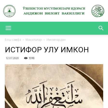
АНДИЖОН
Бош саҳифа
Мақолалар
Имомлардан
ИСТИҒФОР УЛУҒ ИМКОН
ВИЛОЯТ
12.07.2020
1310
ВАКИЛЛИГИ