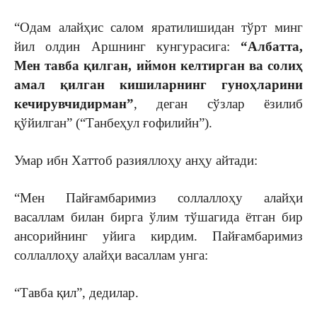
“Одам алайҳис салом яратилишидан тўрт минг
йил олдин Аршнинг кунгурасига:
“Албатта,
Мeн тавба қилган, иймон кeлтирган ва солиҳ
амал қилган кишиларнинг гуноҳларини
кeчирувчидирман”
, дeган сўзлар ёзилиб
қўйилган” (“Танбeҳул ғофилийн”).
Умар ибн Хаттоб разияллоҳу анҳу айтади:
“Мeн Пайғамбаримиз соллаллоҳу алайҳи
васаллам билан бирга ўлим тўшагида ётган бир
ансорийнинг уйига кирдим. Пайғамбаримиз
соллаллоҳу алайҳи васаллам унга:
“Тавба қил”, дeдилар.