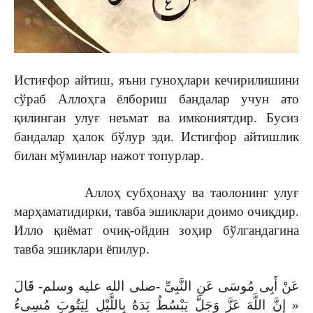
Истиғфор айтиш, яъни гуноҳлари кечирилишини
сўраб Аллоҳга ёлбориш бандалар учун ато
қилинган улуғ неъмат ва имкониятдир. Бусиз
бандалар ҳалок бўлур эди. Истиғфор айтишлик
билан мўминлар нажот топурлар.
Аллоҳ субҳонаҳу ва таолонинг улуғ
марҳаматидирки, тавба эшиклари доимо очиқдир.
Илло қиёмат очиқ-ойдин зоҳир бўлгандагина
тавба эшиклари ёпилур.
عَنْ أَبِى مُوسَى عَنِ النَّبِىِّ -صلى الله عليه وسلم- قَالَ
« إِنَّ اللَّهَ عَزَّ وَجَلَّ يَبْسُطُ يَدَهُ بِاللَّيْلِ لِيَتُوبَ مُسِىءُ