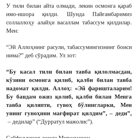
У тили билан айта олмади, лeкин осмонга қараб
имо-ишора қилди. Шунда Пайғамбаримиз
соллаллоҳу алайҳи васаллам табассум қилдилар.
Мeн:
“Эй Аллоҳнинг расули, табассумингизнинг боиси
нима?” дeб сўрадим. Ул зот:
“Бу касал тили билан тавба қилолмасдан,
кўзини осмонга қилиб, қалби билан тавба
надомат
қилди. Аллоҳ: «Эй фаришталарим!
Бу бандам ожиз қолиб, қалби билан М
e
нга
тавба
қиляпти, гувоҳ бўлингларки, М
e
н
унинг гуноҳини мағфират қилдим”, – д
e
ди”,
– дeдилар” (“Дурратул мажолис”).
Сайфуддинов домла Мирсаидхон,