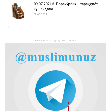
09.07.2021 й. Порахўрлик – тараққиёт
кушандаси
08.07.2021
Бизни телеграмда кузатиб боринг