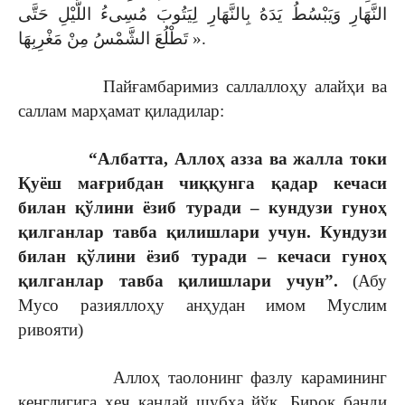
النَّهَارِ وَيَبْسُطُ يَدَهُ بِالنَّهَارِ لِيَتُوبَ مُسِىءُ اللَّيْلِ حَتَّى
تَطْلُعَ الشَّمْسُ مِنْ مَغْرِبِهَا ».
Пайғамбаримиз саллаллоҳу алайҳи ва
саллам марҳамат қиладилар:
“Албатта, Аллоҳ азза ва жалла токи
Қуёш мағрибдан чиққунга қадар кечаси
билан қўлини ёзиб туради – кундузи гуноҳ
қилганлар тавба қилишлари учун. Кундузи
билан қўлини ёзиб туради – кечаси гуноҳ
қилганлар тавба қилишлари учун”.
(Абу
Мусо разияллоҳу анҳудан имом Муслим
ривояти)
Аллоҳ таолонинг фазлу карамининг
кенглигига ҳеч қандай шубҳа йўқ. Бироқ банди