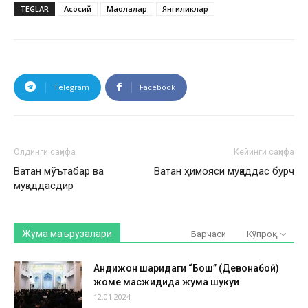
TEGLAR
Асосий
Мақолалар
Янгиликлар
Telegram
Facebook
Олдинги саҳифа
Кейинги саҳифа
Ватан мўътабар ва
Ватан ҳимояси муқаддас бурч
муқаддасдир
Жума маърузалари
Барчаси
Кўпроқ
Андижон шаҳридаги “Бош” (Девонабой)
жоме масжидида жума шукуҳи
12.01.2024