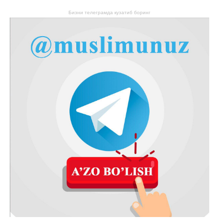
Бизни телеграмда кузатиб боринг