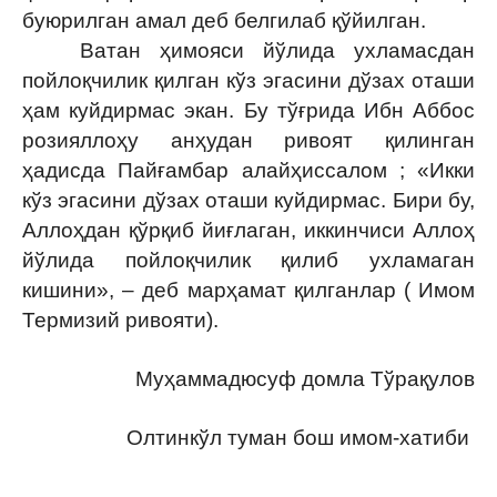
буюрилган амал деб белгилаб қўйилган.
Ватан ҳимояси йўлида ухламасдан
пойлоқчилик қилган кўз эгасини дўзах оташи
ҳам куйдирмас экан. Бу тўғрида Ибн Аббос
розияллоҳу анҳудан ривоят қилинган
ҳадисда Пайғамбар алайҳиссалом ; «Икки
кўз эгасини дўзах оташи куйдирмас. Бири бу,
Аллоҳдан қўрқиб йиғлаган, иккинчиси Аллоҳ
йўлида пойлоқчилик қилиб ухламаган
кишини», – деб марҳамат қилганлар ( Имом
Термизий ривояти).
Муҳаммадюсуф домла Тўрақулов
Олтинкўл туман бош имом-хатиби