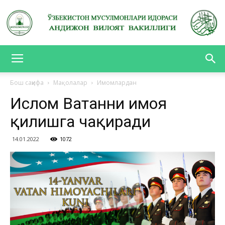
АНДИЖОН
Бош саҳифа
Мақолалар
Имомлардан
Ислом Ватанни ҳимоя
ВИЛОЯТ
қилишга чақиради
14.01.2022
1072
ВАКИЛЛИГИ