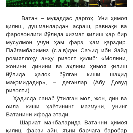
Ватан – муқаддас даргоҳ. Уни ҳимоя
қилиш, душманлардан асраш, равнақи ва
фаровонлиги йўлида хизмат қилиш ҳар бир
мусулмон учун ҳам фарз, ҳам қарздир.
Пайғамбаримиз (с.а.в)дан Саъид ибн Зайд
розияллоҳу анҳу ривоят қилиб: «Молини,
жонини, динини ва аҳлини ҳимоя қилиш
йўлида ҳалок бўлган киши шаҳид
мақомидадир», – деганлар (Абу Довуд
ривояти).
Ҳадисда санаб ўтилган мол, жон, дин ва
оила киши ҳаётининг мазмуни, унинг
Ватанини ифода этади.
Шариат манбаларида Ватанни ҳимоя
қилиш фарзи айн, яъни барчага баробар