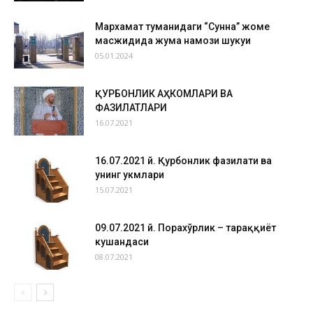
Мархамат туманидаги “Сунна” жоме
масжидида жума намози шукуҳи
05.01.2024
ҚУРБОНЛИК АҲКОМЛАРИ ВА
ФАЗИЛАТЛАРИ
16.07.2021
16.07.2021 й. Қурбонлик фазилати ва
унинг ҳукмлари
15.07.2021
09.07.2021 й. Порахўрлик – тараққиёт
кушандаси
08.07.2021