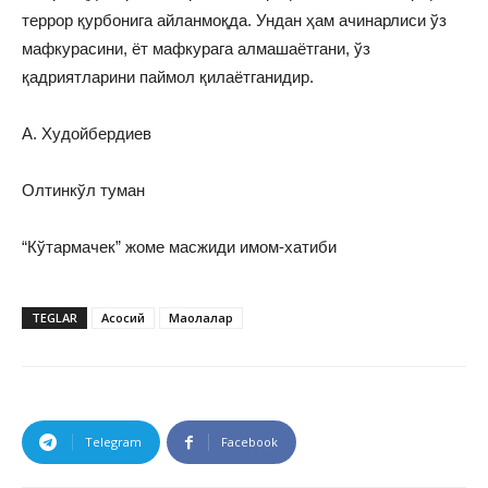
террор қурбонига айланмоқда. Ундан ҳам ачинарлиси ўз
мафкурасини, ёт мафкурага алмашаётгани, ўз
қадриятларини паймол қилаётганидир.
А. Худойбердиев
Олтинкўл туман
“Кўтармачек” жоме масжиди имом-хатиби
TEGLAR
Асосий
Мақолалар
Telegram
Facebook