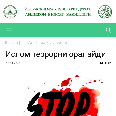
АНДИЖОН
Бош саҳифа
Мақолалар
Имомлардан
Ислом террорни қоралайди
ВИЛОЯТ
15.01.2020
1842
ВАКИЛЛИГИ