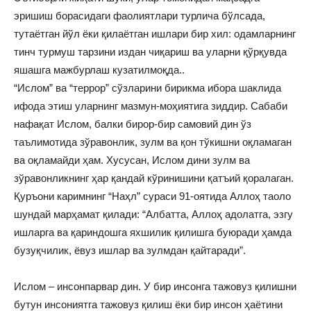
эришиш борасидаги фаолиятлари турлича бўлсада,
тутаётган йўл ёки қилаётган ишлари бир хил: одамларнинг
тинч турмуш тарзини издан чиқариш ва уларни қўрқувда
яшашга мажбурлаш кузатилмоқда..
“Ислом” ва “террор” сўзларини бирикма ибора шаклида
ифода этиш уларнинг мазмун-моҳиятига зиддир. Сабаби
нафақат Ислом, балки бирор-бир самовий дин ўз
таълимотида зўравонлик, зулм ва қон тўкишни оқламаган
ва оқламайди ҳам. Хусусан, Ислом дини зулм ва
зўравонликнинг ҳар қандай кўринишини қатъий қоралаган.
Қуръони каримнинг “Наҳл” сураси 91-оятида Аллоҳ таоло
шундай марҳамат қилади: “Албатта, Аллоҳ адолатга, эзгу
ишларга ва қариндошга яхшилик қилишга буюради ҳамда
бузуқчилик, ёвуз ишлар ва зулмдан қайтаради”.
Ислом – инсонпарвар дин. У бир инсонга тажовуз қилишни
бутун инсониятга тажовуз қилиш ёки бир инсон ҳаётини