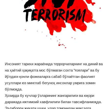
Инсоният тарихи жараёнида террорчиларнинг на диний ва
на ҳаётий ҳақиқатга мос бўлмаган сохта “ғоялари” ва бу
йўлдаги қонли фожеаларга сабаб бўлаётган фаолият
усуллари юз минглаб бегуноҳ инсонлар умрига зомин
бўлмоқда.
Ҳозирда бу кучлар ўзларининг жангарилиги ва юқори
даражада ижтимоий хавфлилиги билан тавсифланмоқда.
Эътиборли жиҳати шуки, улар томонидан мақсадга