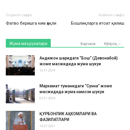
Олдинги саҳифа
Кейинги саҳифа
Фатво беришга ким ҳақли
Бошлиқларга итоат қилиш
Жума маърузалари
Барчаси
Кўпроқ
Андижон шаҳридаги “Бош” (Девонабой)
жоме масжидида жума шукуҳи
12.01.2024
Мархамат туманидаги “Сунна” жоме
масжидида жума намози шукуҳи
05.01.2024
ҚУРБОНЛИК АҲКОМЛАРИ ВА
ФАЗИЛАТЛАРИ
16.07.2021