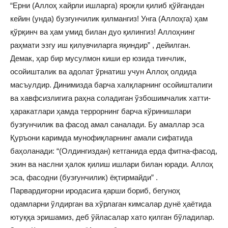
“Ерни (Аллоҳ хайрли ишларга) яроқли қилиб қўйгандан
кейин (унда) бузғунчилик қилмангиз! Унга (Аллоҳга) ҳам
қўрқинч ва ҳам умид билан дуо қилингиз! Аллоҳнинг
раҳмати эзгу иш қилувчиларга яқиндир” , дейилган.
Демак, ҳар бир мусулмон киши ер юзида тинчлик,
осойишталик ва адолат ўрнатиш учун Аллоҳ олдида
масъулдир. Динимизда барча халқларнинг осойишталиги
ва хавфсизлигига раҳна соладиган ўзбошимчалик хатти-
ҳаракатлари ҳамда террорнинг барча кўринишлари
бузғунчилик ва фасод амал саналади. Бу амаллар эса
Қуръони каримда мунофиқларнинг амали сифатида
баҳоланади: “(Олдингиздан) кетганида ерда фитна-фасод,
экин ва наслни ҳалок қилиш ишлари билан юради. Аллоҳ
эса, фасодни (бузғунчилик) ёқтирмайди” .
Парвардигорни иродасига қарши бориб, бегуноҳ
одамларни ўлдирган ва хўрлаган кимсалар дунё ҳаётида
ютуққа эришамиз, деб ўйласалар хато қилган бўладилар.