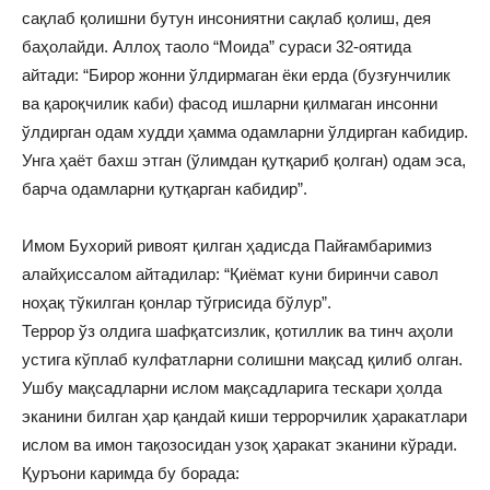
сақлаб қолишни бутун инсониятни сақлаб қолиш, дея
баҳолайди. Аллоҳ таоло “Моида” сураси 32-оятида
айтади: “Бирор жонни ўлдирмаган ёки ерда (бузғунчилик
ва қароқчилик каби) фасод ишларни қилмаган инсонни
ўлдирган одам худди ҳамма одамларни ўлдирган кабидир.
Унга ҳаёт бахш этган (ўлимдан қутқариб қолган) одам эса,
барча одамларни қутқарган кабидир”.
Имом Бухорий ривоят қилган ҳадисда Пайғамбаримиз
алайҳиссалом айтадилар: “Қиёмат куни биринчи савол
ноҳақ тўкилган қонлар тўгрисида бўлур”.
Террор ўз олдига шафқатсизлик, қотиллик ва тинч аҳоли
устига кўплаб кулфатларни солишни мақсад қилиб олган.
Ушбу мақсадларни ислом мақсадларига тескари ҳолда
эканини билган ҳар қандай киши террорчилик ҳаракатлари
ислом ва имон тақозосидан узоқ ҳаракат эканини кўради.
Қуръони каримда бу борада: