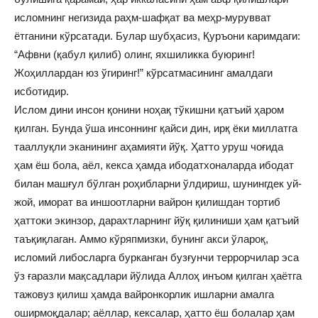
исломнинг негизида раҳм-шафқат ва меҳр-мурувват
ётганини кўрсатади. Булар шубҳасиз, Қуръони каримдаги:
“Афвни (қабул қилиб) олинг, яхшиликка буюринг!
Жоҳиллардан юз ўгиринг!” кўрсатмасининг амалдаги
исботидир.
Ислом дини инсон қонини ноҳақ тўкишни қатъий ҳаром
қилган. Бунда ўша инсоннинг қайси дин, ирқ ёки миллатга
тааллуқли эканининг аҳамияти йўқ. Ҳатто уруш чоғида
ҳам ёш бола, аёл, кекса ҳамда ибодатхоналарда ибодат
билан машғул бўлган роҳибларни ўлдириш, шунингдек уй-
жой, иморат ва иншоотларни вайрон қилишдан тортиб
ҳаттоки экинзор, дарахтларнинг йўқ қилиниши ҳам қатъий
таъқиқлаган. Аммо кўряпмизки, бунинг акси ўлароқ,
исломий либосларга бурканган бузғунчи террорчилар эса
ўз ғаразли мақсадлари йўлида Аллоҳ инъом қилган ҳаётга
тажовуз қилиш ҳамда вайронкорлик ишларни амалга
оширмоқдалар; аёллар, кексалар, ҳатто ёш болалар ҳам