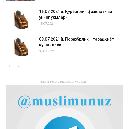
16.07.2021 й. Қурбонлик фазилати ва
унинг ҳукмлари
15.07.2021
09.07.2021 й. Порахўрлик – тараққиёт
кушандаси
08.07.2021
Бизни телеграмда кузатиб боринг