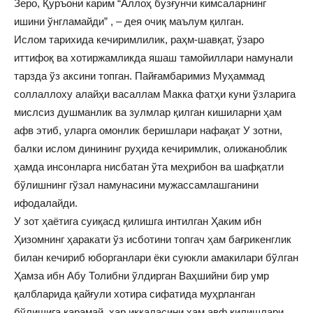
Зеро, Қуръони карим “Аллоҳ бузғунчи кимсаларнинг
ишини ўнгламайди” , – дея очиқ маълум қилган.
Ислом тарихида кечиримлилик, раҳм-шавқат, ўзаро
иттифоқ ва хотиржамликда яшаш тамойиллари намунали
тарзда ўз аксини топган. Пайғамбаримиз Муҳаммад
соллаллоху алайҳи васаллам Макка фатҳи куни ўзларига
мислсиз душманлик ва зулмлар қилган кишиларни ҳам
афв этиб, уларга омонлик беришлари нафақат У зотни,
балки ислом динининг руҳида кечиримлик, олижаноблик
ҳамда инсонларга нисбатан ўта меҳрибон ва шафқатли
бўлишнинг гўзал намунасини мужассамлашганини
ифодалайди.
У зот ҳаётига суиқасд қилишга интилган Ҳаким ибн
Ҳизомнинг ҳаракати ўз исботини топгач ҳам бағрикенглик
билан кечириб юборганлари ёки суюкли амакилари бўлган
Ҳамза ибн Абу Толибни ўлдирган Ваҳшийни бир умр
қалбларида қайғули хотира сифатида муҳрланган
бўлишига қарамай, ҳар иккаласини ҳам авф қилишлари