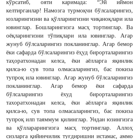
кўрсатиб, ояти каримада: “Эй иймон
келтирганлар! Намозга турмоқчи бўлсаларингиз,
юзларингизни ва қўлларингизни чиқаноқлари ила
ювинглар. Бошларингизга масҳ тортинглар. Ва
оёқларингизни тўпиқлари ила ювинглар. Агар
жунуб бўлсаларингиз покланинглар. Агар бемор
ёки сафарда бўлсаларингиз ёҳуд бирорталарингиз
таҳоратхонадан келса, ёки аёлларга яқинлик
қилса-ю сув топа олмасаларингиз, бас покиза
тупроқ ила ювинглар. Агар жунуб бўлсаларингиз
покланинглар. Агар бемор ёки сафарда
бўлсаларингиз ёхуд бирорталарингиз
тахоратхонадан келса, ёки аёлларга яқинлик
қилса-ю, сув топа олмасаларингиз, бас покиза
тупроқ илп таяммум қилинглар. Ундан юзингизга
ва қўлларарингизга масҳ тортинглар. Аллоҳ
сизларга қийинчилик туғдиришни истамас, аммо