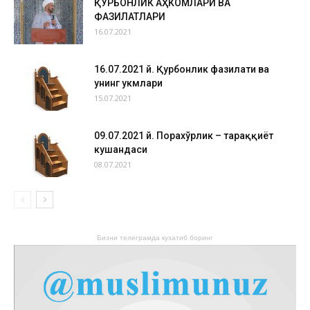
ҚУРБОНЛИК АҲКОМЛАРИ ВА
ФАЗИЛАТЛАРИ
16.07.2021
16.07.2021 й. Қурбонлик фазилати ва
унинг ҳукмлари
15.07.2021
09.07.2021 й. Порахўрлик – тараққиёт
кушандаси
08.07.2021
Бизни телеграмда кузатиб боринг