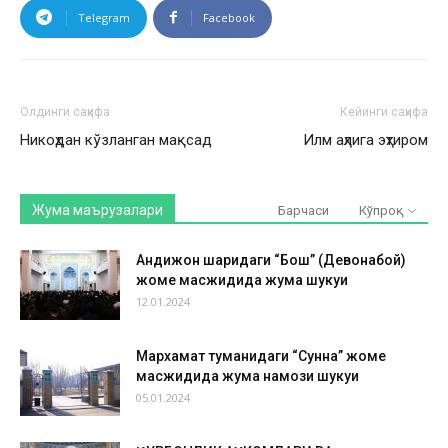
Telegram
Facebook
Олдинги саҳифа
Кейинги саҳифа
Никоҳдан кўзланган мақсад
Илм аҳлига эҳтиром
Жума маърузалари
Барчаси
Кўпроқ
Андижон шаҳридаги “Бош” (Девонабой)
жоме масжидида жума шукуҳи
12.01.2024
Мархамат туманидаги “Сунна” жоме
масжидида жума намози шукуҳи
05.01.2024