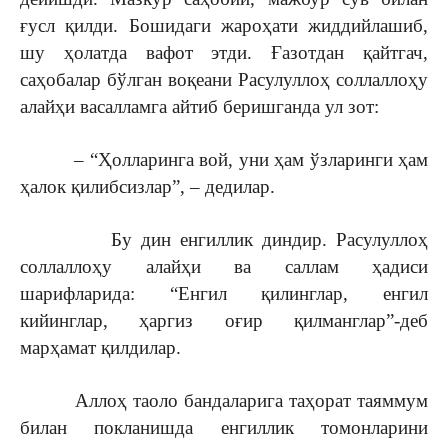
ғусл қилди. Бошидаги жароҳати жиддийлашиб,
шу ҳолатда вафот этди. Ғазотдан қайтгач,
саҳобалар бўлган воқеани Расулуллоҳ соллаллоҳу
алайҳи васалламга айтиб беришганда ул зот:
– “Ҳолларинга вой, уни ҳам ўзларинги ҳам
ҳалок қилибсизлар”, – дедилар.
Бу дин енгиллик диндир. Расулуллоҳ
соллаллоҳу алайҳи ва саллам ҳадиси
шарифларида: “Енгил қилинглар, енгил
кийинглар, ҳаргиз оғир қилманглар”-деб
марҳамат қилдилар.
Аллоҳ таоло бандаларига таҳорат таяммум
билан покланишда енгиллик томонларини