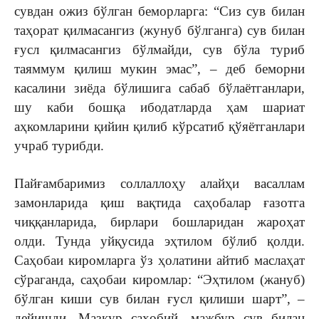
сувдан ожиз бўлган беморларга: “Сиз сув билан
таҳорат қилмасангиз (жунуб бўлганга) сув билан
ғусл қилмасангиз бўлмайди, сув бўла туриб
таяммум қилиш мукин эмас”, – деб беморни
касалини зиёда бўлишига сабаб бўлаётганлари,
шу каби бошқа ибодатларда ҳам шариат
аҳкомларини қийин қилиб кўрсатиб қўяётганлари
учраб турибди.
Пайғамбаримиз соллаллоҳу алайҳи васаллам
замонларида қиш вақтида саҳобалар ғазотга
чиққанларида, бирлари бошларидан жароҳат
олди. Тунда уйқусида эҳтилом бўлиб қолди.
Саҳобаи киромларга ўз ҳолатини айтиб маслаҳат
сўраганда, саҳобаи киромлар: “Эҳтилом (жануб)
бўлган киши сув билан ғусл қилиши шарт”, –
дейишди. Мазкур саҳобий, мажбур сув билан