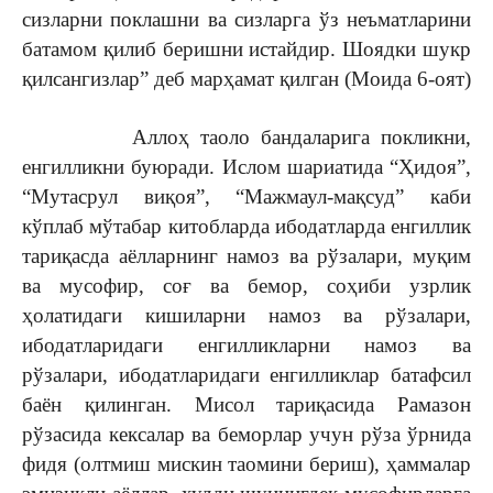
сизларни поклашни ва сизларга ўз неъматларини
батамом қилиб беришни истайдир. Шоядки шукр
қилсангизлар” деб марҳамат қилган (Моида 6-оят)
Аллоҳ таоло бандаларига покликни,
енгилликни буюради. Ислом шариатида “Ҳидоя”,
“Мутасрул виқоя”, “Мажмаул-мақсуд” каби
кўплаб мўтабар китобларда ибодатларда енгиллик
тариқасда аёлларнинг намоз ва рўзалари, муқим
ва мусофир, соғ ва бемор, соҳиби узрлик
ҳолатидаги кишиларни намоз ва рўзалари,
ибодатларидаги енгилликларни намоз ва
рўзалари, ибодатларидаги енгилликлар батафсил
баён қилинган. Мисол тариқасида Рамазон
рўзасида кексалар ва беморлар учун рўза ўрнида
фидя (олтмиш мискин таомини бериш), ҳаммалар