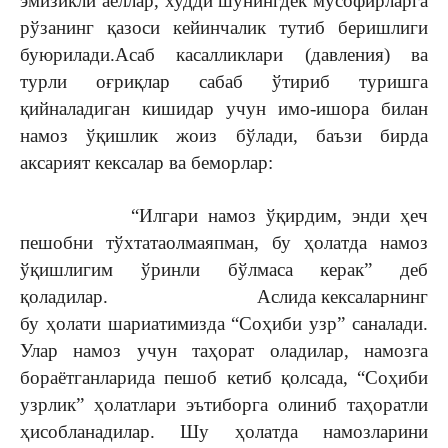
эмизикли аёллар, худди шунингдек мусофирларга
рўзанинг қазоси кейинчалик тутиб беришлиги
буюрилади.Асаб касалликлари (давления) ва
турли оғриқлар сабаб ўтириб туришга
қийналадиган кишидар учун имо-ишора билан
намоз ўқишлик жоиз бўлади, баъзи бирда
аксарият кексалар ва беморлар:
“Илгари намоз ўқирдим, энди ҳеч
пешобни тўхтатаолмаяпман, бу ҳолатда намоз
ўқишлигим ўринли бўлмаса керак” деб
қоладилар. Аслида кексаларнинг
бу ҳолати шариатимизда “Соҳиби узр” саналади.
Улар намоз учун таҳорат оладилар, намозга
бораётганларида пешоб кетиб қолсада, “Соҳиби
узрлик” ҳолатлари эътиборга олиниб таҳоратли
ҳисобланадилар. Шу ҳолатда намозларини