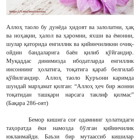
Аллоҳ таоло бу дунёда ҳидоят ва залолатни, ҳақ
ва ноҳақни, ҳалол ва ҳаромни, яхши ва ёмонни,
шулар қаторида енгиллик ва қийинчиликни очиқ-
ойдин бандаларига баён қилиб қўйгандир.
Муқаддас динимизда ибодатларда енгиллик
инсоннинг ҳолатига, тоқатига қараб белгилаб
қўйилгандир. Аллоҳ таоло Қуръони каримда
шундай марҳамат қилган: “Аллоҳ ҳеч бир жонни
тоқатидан ташқари нарсага таклиф қилмас”
(Бақара 286-оят)
Бемор кишига соғ одамнинг ҳолатидаги
таҳоратда ёки намозда бўлган қийинчилик
юкланмайди. Баъзи бир мутаассиб кишилар