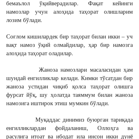
бемаълол ўқийверадилар. Фақат кейинги
намозлар учун алоҳида таҳорат олишларим
лозим бўлади.
Соғлом кишилардек бир таҳорат билан икки – уч
вақт намоз ўқий олмайдилар, ҳар бир намозга
алоҳида таҳорат оладилар.
Жаноза намозлари масаласидан ҳам
шундай енгилликлар келади. Кимки тўсатдан бир
жаноза устидан чиқиб қолса таҳорат олишга
фурсат йўқ, шу ҳолатда таяммум билан жаноза
намозига иштирок этиш мумкин бўлади.
Муқаддас динимиз буюрган тариқада
енгилликлардан фойдаланиш, Оллоҳга ва
расулига итоат ва ибодат ила инсон икки дунё