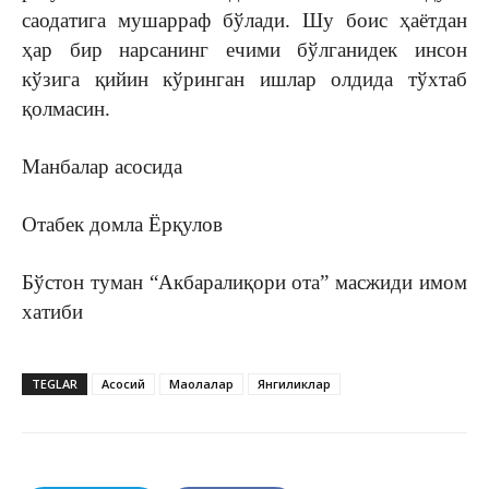
саодатига мушарраф бўлади. Шу боис ҳаётдан
ҳар бир нарсанинг ечими бўлганидек инсон
кўзига қийин кўринган ишлар олдида тўхтаб
қолмасин.
Манбалар асосида
Отабек домла Ёрқулов
Бўстон туман “Акбаралиқори ота” масжиди имом
хатиби
TEGLAR
Асосий
Мақолалар
Янгиликлар