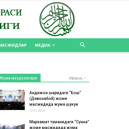
МАСЖИДЛАР
МЕДИА
Жума маърузалари
Кўпроқ
Андижон шаҳридаги “Бош”
(Девонабой) жоме
масжидида жума шукуҳи
12.01.2024
Мархамат туманидаги “Сунна”
жоме масжидида жума