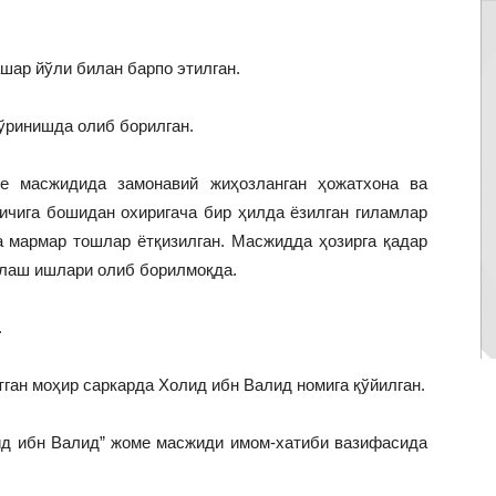
шар йўли билан барпо этилган.
ўринишда олиб борилган.
е масжидида замонавий жиҳозланган ҳожатхона ва
ичига бошидан охиригача бир ҳилда ёзилган гиламлар
а мармар тошлар ётқизилган. Масжидда ҳозирга қадар
рлаш ишлари олиб борилмоқда.
.
ган моҳир саркарда Холид ибн Валид номига қўйилган.
д ибн Валид” жоме масжиди имом-хатиби вазифасида