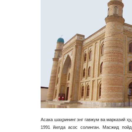
Асака шаҳрининг энг гавжум ва марказий ҳ
1991 йилда асос солинган. Масжид пой