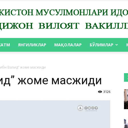
ХАТМ
ЯНГИЛИКЛАР
МАҚОЛАЛАР
БЎЛИМЛАР
АНДИЖОН
 ибн Валид” жоме масжиди
лид” жоме масжиди
3126
ВИЛОЯТ