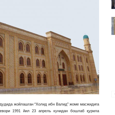
ВАКИЛЛИГИ
удудида жойлашган “Холид ибн Валид” жоме масжидига
девори 1991 йил 23 апрель кунидан бошлаб қурила