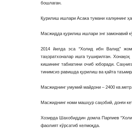
бошлаган.
Қурилиш ишлари Асака тумани халқининг ҳа
Масжидда қурилиш ишлари энг замонавий к
2014 йилда эса “Холид ибн Валид” жом
таҳоратхоналар ишга туширилган. Хонақоҳ 
кишининг табиатини очиб юборади. Саҳниг
тинимсиз равишда қурилиш ва қайта таъми
Масжиднинг умумий майдони – 2400 кв.метр
Масжиднинг номи машҳур саҳобий, донғи кет
Хозирда Шахобиддин домла Парпиев “Холи
фаолият кўрсатиб келмоқда.