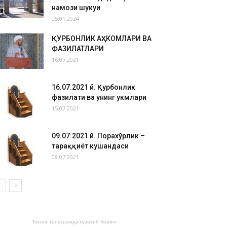
намози шукуҳи
05.01.2024
ҚУРБОНЛИК АҲКОМЛАРИ ВА
ФАЗИЛАТЛАРИ
16.07.2021
16.07.2021 й. Қурбонлик
фазилати ва унинг ҳукмлари
15.07.2021
09.07.2021 й. Порахўрлик –
тараққиёт кушандаси
08.07.2021
Бизни телеграмда кузатиб боринг