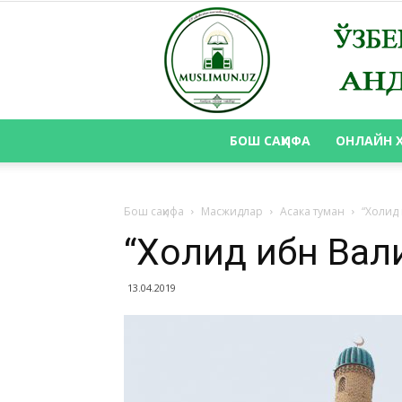
БОШ САҲИФА
ОНЛАЙН 
Бош саҳифа
Масжидлар
Асака туман
“Холид
“Холид ибн Ва
13.04.2019