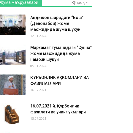
Жума маърузалари
Кўпроқ
Андижон шаҳридаги “Бош”
(Девонабой) жоме
масжидида жума шукуҳи
12.01.2024
Мархамат туманидаги “Сунна”
жоме масжидида жума
намози шукуҳи
05.01.2024
ҚУРБОНЛИК АҲКОМЛАРИ ВА
ФАЗИЛАТЛАРИ
16.07.2021
16.07.2021 й. Қурбонлик
фазилати ва унинг ҳукмлари
15.07.2021