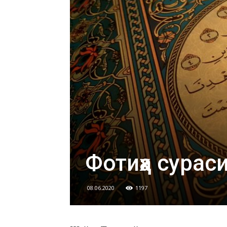
Фотиҳа сурас
08.06.2020
1197