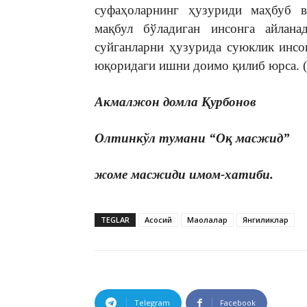
суфаҳоларнинг ҳузуриди маҳбуб ва
мақбул бўладиган инсонга айлана
суйганларни ҳузурида суюклик инс
юқоридаги ишни доимо қилиб юрса. (
Акмалжон домла Қурбонов
Олтинкўл тумани “Оқ масжид”
жоме масжиди имом-хатиби.
TEGLAR
Асосий
Мақолалар
Янгиликлар
Telegram
Facebook