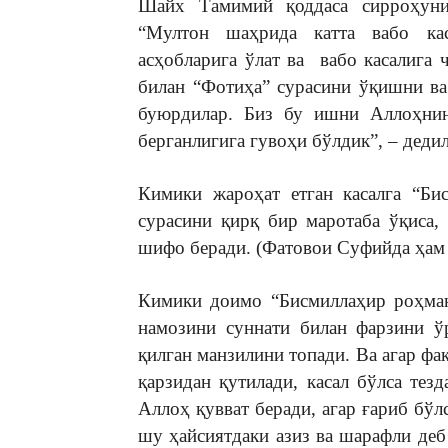
Шайх Тамимий қоддаса сирроҳуни
“Мултон шаҳрида катта вабо ка
асҳобларига ўлат ва вабо касалига
билан “Фотиҳа” сурасини ўқишни ва
буюрдилар. Биз бу ишни Аллоҳнин
берганлигига гувоҳи бўлдик”, – дедил
Кимики жароҳат етган касалга “Би
сурасини қирқ бир маротаба ўқиса,
шифо беради. (Фатовои Суфийда ҳам 
Кимики доимо “Бисмиллаҳир роҳман
намозини суннати билан фарзини ў
қилган манзилини топади. Ва агар фа
қарзидан қутилади, касал бўлса тез
Аллоҳ қувват беради, агар ғариб бўл
шу ҳайсиятдаки азиз ва шарафли деб