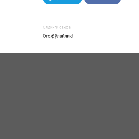
Олдинги саҳифа
Огоҳ бўлайлик!