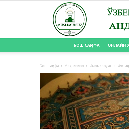
БОШ САҲИФА
ОНЛАЙН 
Бош саҳифа
Мақолалар
Имомлардан
Фотиҳа