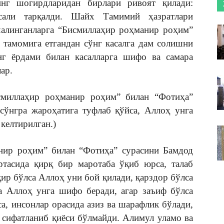
нг шогирдларидан бирлари ривоят қилади:
сали тарқалди. Шайх Тамимий ҳазратлари
 чалинганларга “Бисмиллаҳир роҳманир роҳим”
 тамомига етгандан сўнг касалга дам солишни
г ёрдами билан касалларга шифо ва самара
ар.
смиллаҳир роҳманир роҳим” билан “Фотиҳа”
 сўнгра жароҳатига туфлаб қўйса, Аллоҳ унга
келтирилган.)
ир роҳим” билан “Фотиҳа” сурасини Бамдод
ртасида қирқ бир маротаба ўқиб юрса, талаб
қир бўлса Аллоҳ уни бой қилади, қарздор бўлса
да Аллоҳ унга шифо беради, агар заъиф бўлса
са, инсонлар орасида азиз ва шарафлик бўлади,
 сифатланиб қиёси бўлмайди. Алимул уламо ва