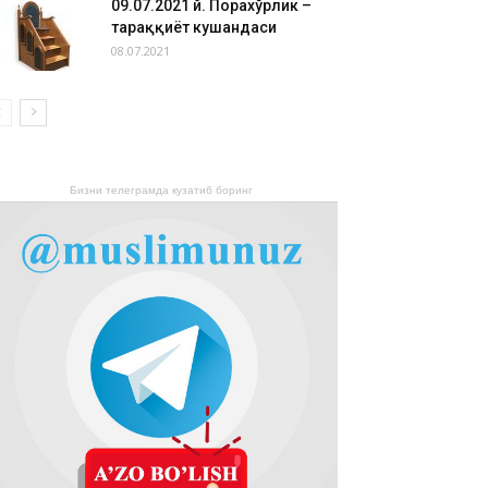
09.07.2021 й. Порахўрлик –
тараққиёт кушандаси
08.07.2021
Бизни телеграмда кузатиб боринг