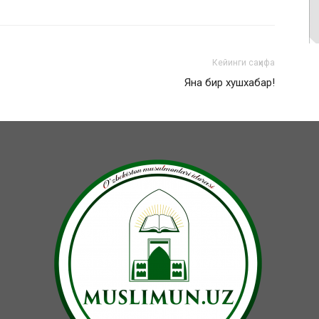
Кейинги саҳифа
Яна бир хушхабар!