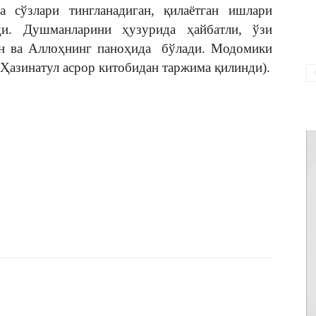
 сўзлари тингланадиган, қилаётган ишлари
ди. Душманларини ҳузурида ҳайбатли, ўзи
он ва Аллоҳнинг паноҳида бўлади. Модомики
Ҳазинатул асрор китобидан таржима қилинди).