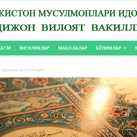
ХАТМ
ЯНГИЛИКЛАР
МАҚОЛАЛАР
БЎЛИМЛАР
АНДИЖОН
 сурасини хусусиятлари
ВИЛОЯТ