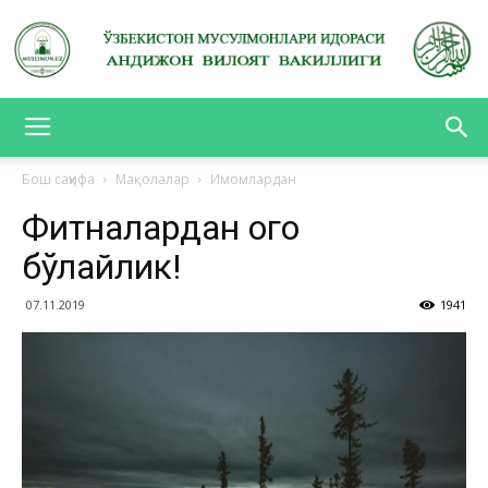
АНДИЖОН
Бош саҳифа
Мақолалар
Имомлардан
Фитналардан огоҳ
ВИЛОЯТ
бўлайлик!
07.11.2019
1941
ВАКИЛЛИГИ