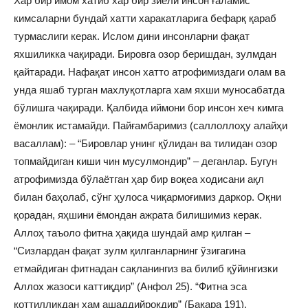
Хар бир имом хатиб хар бир зиёли инсон ғаламис
кимсаларни бундай хатти харакатларига бефарқ қараб
турмаслиги керак. Ислом дини инсонларни фақат
яхшиликка чақиради. Бировга озор беришдан, зулмдан
қайтаради. Нафақат инсон хатто атрофимиздаги олам ва
унда яшаб турган махлуқотларга хам яхши муносабатда
бўлишга чақиради. Қалбида иймони бор инсон хеч кимга
ёмонлик истамайди. Пайғамбаримиз (саллоллоҳу алайҳи
васаллам): – “Бировлар унинг қўлидан ва тилидан озор
топмайдиган киши чин мусулмондир” – деганлар. Бугун
атрофимизда бўлаётган ҳар бир воқеа ходисани ақл
билан баҳолаб, сўнг ҳулоса чиқармоғимиз даркор. Оқни
қорадан, яҳшини ёмондан ажрата билишимиз керак.
Аллоҳ таъоло фитна ҳақида шундай амр қилган –
“Сизлардан фақат зулм қилганларнинг ўзигагина
етмайдиган фитнадан сақланингиз ва билиб қўйингизки
Аллох жазоси каттиқдир” (Анфол 25). “Фитна эса
қоттилликдан хам ашаддийроқдир” (Бақара 191).