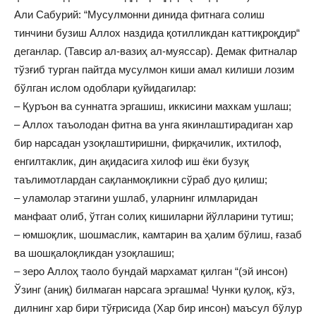
Али Сабурий: “Мусулмонни динида фитнага солиш
тинчини бузиш Аллох наздида қотилликдан каттиқроқдир“
деганлар. (Тавсир ал-вазиҳ ал-муяссар). Демак фитналар
тўзғиб турган пайтда мусулмон киши амал килиши лозим
бўлган ислом одоблари қуйидагилар:
– Қуръон ва суннатга эргашиш, иккисини махкам ушлаш;
– Аллох таъолодан фитна ва унга якинлаштирадиган хар
бир нарсадан узоқлаштиришни, фирқачилик, ихтилоф,
енгилтаклик, дин ақидасига хилоф иш ёки бузуқ
таълимотлардан сақланмоқликни сўраб дуо қилиш;
– уламолар этагини ушлаб, уларнинг илмларидан
манфаат олиб, ўтган солиҳ кишиларни йўлларини тутиш;
– юмшоқлик, шошмаслик, камтарин ва ҳалим бўлиш, ғазаб
ва шошқалоқликдан узоқлашиш;
– зеро Аллоҳ таоло бундай мархамат қилган “(эй инсон)
Ўзинг (аниқ) билмаган нарсага эргашма! Чунки қулоқ, кўз,
дилнинг хар бири тўғрисида (Хар бир инсон) маъсул бўлур