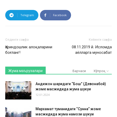
Telegram
Facebook
Олдинги саҳифа
Кейинги саҳифа
Қариндошлик алоқаларини
08.11.2019 й. Исломда
боғланг!
аёлларга муносабат
Жума маърузалари
Барчаси
Кўпроқ
Андижон шаҳридаги “Бош” (Девонабой)
жоме масжидида жума шукуҳи
12.01.2024
Мархамат туманидаги “Сунна” жоме
масжидида жума намози шукуҳи