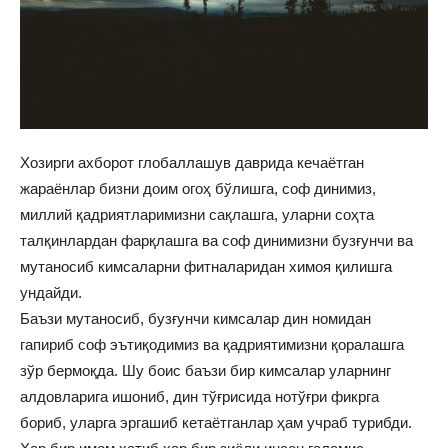
Хозирги ахборот глобаллашув даврида кечаётган
жараёнлар бизни доим огоҳ бўлишга, соф динимиз,
миллий қадриятларимизни сақлашга, уларни соҳта
талқинлардан фарқлашга ва соф динимизни бузғунчи ва
мутаносиб кимсаларни фитналаридан химоя қилишга
ундайди.
Баъзи мутаносиб, бузғунчи кимсалар дин номидан
гапириб соф эътиқодимиз ва қадриятимизни қоралашга
зўр бермоқда. Шу боис баъзи бир кимсалар уларнинг
алдовларига ишониб, дин тўғрисида нотўғри фикрга
бориб, уларга эргашиб кетаётганлар ҳам учраб турибди.