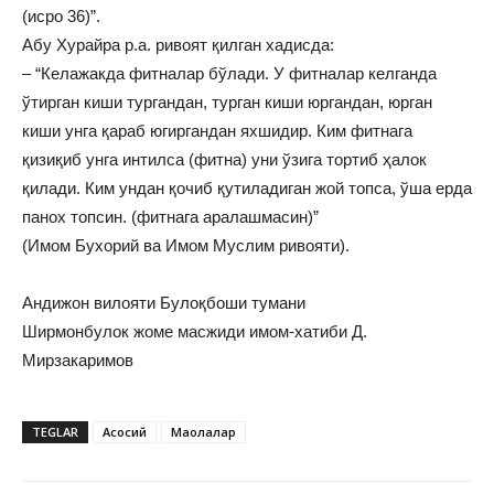
(исро 36)”.
Абу Хурайра р.а. ривоят қилган хадисда:
– “Келажакда фитналар бўлади. У фитналар келганда
ўтирган киши тургандан, турган киши юргандан, юрган
киши унга қараб югиргандан яхшидир. Ким фитнага
қизиқиб унга интилса (фитна) уни ўзига тортиб ҳалок
қилади. Ким ундан қочиб қутиладиган жой топса, ўша ерда
панох топсин. (фитнага аралашмасин)”
(Имом Бухорий ва Имом Муслим ривояти).
Андижон вилояти Булоқбоши тумани
Ширмонбулок жоме масжиди имом-хатиби Д.
Мирзакаримов
TEGLAR
Асосий
Мақолалар