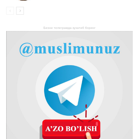
Бизни телеграмда кузатиб боринг