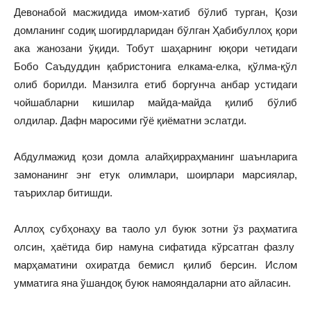
Девонабой масжидида имом‑хатиб бўлиб турган, Қози
домланинг содиқ шогирдларидан бўлган Ҳабибуллоҳ қори
ака жанозани ўқиди. Тобут шаҳарнинг юқори четидаги
Бобо Саъдуддин қабристонига елкама‑елка, қўлма‑қўл
олиб борилди. Манзилга етиб боргунча анбар устидаги
чойшабларни кишилар майда‑майда қилиб бўлиб
олдилар. Дафн маросими гўё қиёматни эслатди.
Абдулмажид қози домла алайҳирраҳманинг шаънларига
замонанинг энг етук олимлари, шоирлари марсиялар,
таърихлар битишди.
Аллоҳ субҳонаҳу ва таоло ул буюк зотни ўз раҳматига
олсин, ҳаётида бир намуна сифатида кўрсатган фазлу
марҳаматини охиратда бемисл қилиб берсин. Ислом
умматига яна ўшандоқ буюк намояндаларни ато айласин.