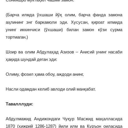
(Барча илмда ўхшаши йўқ олим, барча фанда замона
аҳлининг энг баркамоли эди. Хусусан, қироат илмида
унинг иккинчиси (ўхшаши) билан замон кўзи сурма
тортмаган.)
Шоир ва олим Абдулаҳад Азизов – Анисий унинг насаби
ҳақида шундай деган эди:
Олиму, фозил ҳама обоу, аждоди анинг,
Насли одамдан келиб авлоди олий манқабат.
Тавалллуди:
Абдулмажид Андижондаги Чуқур Масжид маҳалласида
1870 (ҳижрий 1286‑1287) йили илм ва Қуръон оиласида