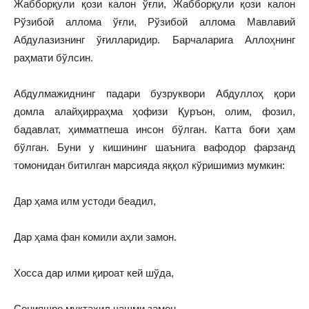
Жабборқули қози калон ўғли, Жабборқули қози калон
Рўзибой аллома ўғли, Рўзибой аллома Мавлавий
Абдулазизнинг ўғилларидир. Барчаларига Аллоҳнинг
раҳмати бўлсин.
Абдулмажиднинг падари бузруквори Абдуллоҳ қори
домла алайҳирраҳма ҳофизи Қуръон, олим, фозил,
бадавлат, ҳимматпеша инсон бўлган. Катта боғи ҳам
бўлган. Буни у кишининг шаънига вафодор фарзанд
томонидан битилган марсияда яққол кўришимиз мумкин:
Дар ҳама илм устоди беадил,
Дар ҳама фан комили аҳли замон.
Хосса дар илми қироат кей шўда,
Сонияшро муктаҳил чашми замон.