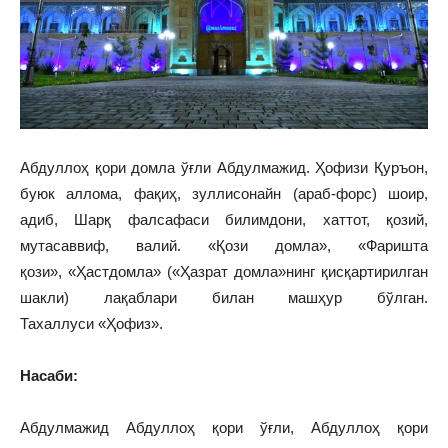
Абдуллоҳ қори домла ўғли Абдулмажид. Ҳофизи Қуръон,
буюк аллома, фақиҳ, зуллисонайн (араб‑форс) шоир,
адиб, Шарқ фалсафаси билимдони, хаттот, қозий,
мутасаввиф, валий. «Қози домла», «Фаришта
қози», «Ҳастдомла» («Ҳазрат домла»нинг қисқартирилган
шакли) лақаблари билан машҳур бўлган.
Тахаллуси «Ҳофиз».
Насаби:
Абдулмажид Абдуллоҳ қори ўғли, Абдуллоҳ қори