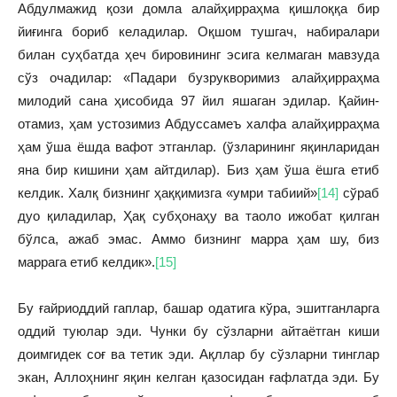
Абдулмажид қози домла алайҳирраҳма қишлоққа бир
йиғинга бориб келадилар. Оқшом тушгач, набиралари
билан суҳбатда ҳеч бировининг эсига келмаган мавзуда
сўз очадилар: «Падари бузрукворимиз алайҳирраҳма
милодий сана ҳисобида 97 йил яшаган эдилар. Қайин-
отамиз, ҳам устозимиз Абдуссамеъ халфа алайҳирраҳма
ҳам ўша ёшда вафот этганлар. (ўзларининг яқинларидан
яна бир кишини ҳам айтдилар). Биз ҳам ўша ёшга етиб
келдик. Халқ бизнинг ҳаққимизга «умри табиий»
[14]
сўраб
дуо қиладилар, Ҳақ субҳонаҳу ва таоло ижобат қилган
бўлса, ажаб эмас. Аммо бизнинг марра ҳам шу, биз
маррага етиб келдик».
[15]
Бу ғайриоддий гаплар, башар одатига кўра, эшитганларга
оддий туюлар эди. Чунки бу сўзларни айтаётган киши
доимгидек соғ ва тетик эди. Ақллар бу сўзларни тинглар
экан, Аллоҳнинг яқин келган қазосидан ғафлатда эди. Бу