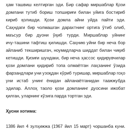
ҳам ташвиш келтирган эди. Бир сафар миршаблар Қози
домлани тутиб бориш топшириғи билан уйига бостириб
кириб қолишди. Қози домла айни уйда пайти эди.
Саҳндаги бир чолмашган дарахтнинг ортига ўтиб олиб,
маъсур бир дуони ўқиб турди. Миршаблар уйнинг
ичу‑ташини тафтиш қилишди. Саҳнию уйни бир неча бор
айланиб текширишгач, ноумидларча шиддат билан чиқиб
кетишди. Қизиғи шундаки, бир неча ҳассос қидирувчилар
қози домлани қидириб топа олмаётган лаҳзанинг ўзида
фарзандлари уни узоқдан кўриб туришар, миршаблар гоҳо
уни истаб унинг ёнидан айланаётганидан таажжубда
эдилар. Аллоҳ таоло қози домланинг дуосини ижобат
қилган, уларнинг кўзига парда тортган эди.
Ҳусни хотима:
1386 йил 4 зулҳижжа (1967 йил 15 март) чоршанба куни.