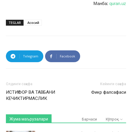
Манба:
quran.uz
TEGLAR
Асосий
Telegram
Facebook
Олдинги саҳифа
Кейинги саҳифа
ИСТИҒФОР ВА ТАВБАНИ
Фикр фалсафаси
КЕЧИКТИРМАСЛИК
Жума маърузалари
Барчаси
Кўпроқ