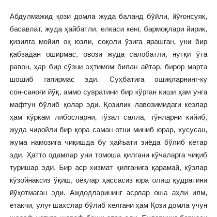
Абдулмажид қози домла жуда баланд бўйли, йўғонсуяк,
басавлат, жуда ҳайбатли, елкаси кенг, бармоқлари йирик,
қизилга мойил оқ юзли, соқоли ўзига ярашган, уни бир
қабзадан оширмас, овози жуда салобатли, нутқи ўта
равон, ҳар бир сўзни эҳтимом билан айтар, бирор марта
шошиб гапирмас эди. Суҳбатига ошиқларнинг‑ку
сон‑саноғи йўқ, аммо сувратини бир кўрган киши ҳам унга
мафтун бўлиб қолар эди. Қозилик лавозимидаги кезлар
ҳам кўркам либосларни, гўзал салла, тўнларни кийиб,
жуда чиройли бир қора саман отни миниб юрар, хусусан,
жума намозига чиқишда бу ҳайъати зиёда бўлиб кетар
эди. Ҳатто одамлар уни томоша қилгани кўчаларга чиқиб
туришар эди. Бир аср хизмат қилганига қарамай, кўзлар
кўзойнаксиз ўқиш, оёқлар ҳассасиз юра олиш қудратини
йўқотмаган эди. Аждодларининг асрлар оша аҳли илм,
етакчи, улуғ шахслар бўлиб келгани ҳам Қози домла учун