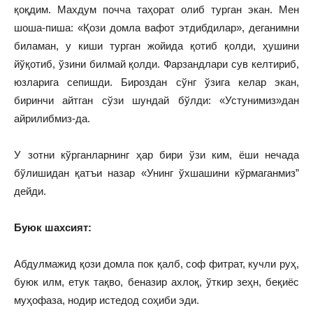
қоқдим. Махдум почча таҳорат олиб турган экан. Мен
шоша‑пиша: «Қози домла вафот этдибдилар», деганимни
биламан, у киши турган жойида қотиб қолди, ҳушини
йўқотиб, ўзини билмай қолди. Фарзандлари сув келтириб,
юзларига сепишди. Бироздан сўнг ўзига келар экан,
биринчи айтган сўзи шундай бўлди: «Устунимиз»дан
айрилибмиз‑да.
У зотни кўрганларнинг ҳар бири ўзи ким, ёши нечада
бўлишидан қатъи назар «Унинг ўхшашини кўрмаганмиз”
дейди.
Буюк шахсият:
Абдулмажид қози домла пок қалб, соф фитрат, кучли руҳ,
буюк илм, етук тақво, беназир ахлоқ, ўткир зеҳн, беқиёс
муҳофаза, нодир истедод соҳиби эди.