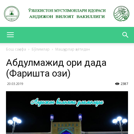
АНДИЖОН
Бош саҳифа
Бўлимлар
Машҳурлар ҳаётидан
Абдулмажид қори дада
ВИЛОЯТ
(Фаришта қози)
20.03.2019
2387
ВАКИЛЛИГИ