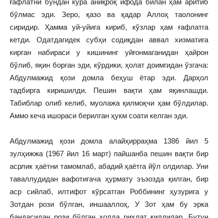
ғафлатни бундан кўра аниқроқ ифода билан ҳам аритиб
бўлмас эди. Зеро, қазо ва қадар Аллоҳ таолонинг
сиридир. Ҳамма уй‑уйига кириб, кўзлар ҳам ғафлатга
кетди. Одатдагидек субҳи содиқдан аввал хизматига
кирган набираси у кишининг уйғонмаганидан ҳайрон
бўлиб, яқин борган эди, кўрдики, ҳолат доимгидан ўзгача:
Абдулмажид қози домла беҳуш ётар эди. Дарҳол
тадбирга киришилди. Пешин вақти ҳам яқинлашди.
Табиблар олиб келиб, муолажа қилмоқчи ҳам бўлдилар.
Аммо кеча ишораси берилган ҳукм соати келган эди.
Абдулмажид қози домла алайҳирраҳма 1386 йил 5
зулҳижжа (1967 йил 16 март) пайшанба пешин вақти бир
асрлик ҳаётни тамомлаб, абадий ҳаётга йўл олдилар. Уни
таваллудидан вафотигача ҳурмату эъзозда қилган, бир
аср сийлаб, илтифот кўрсатган Роббининг ҳузурига у
Зотдан рози бўлган, иншааллоҳ, У Зот ҳам бу эрка
бандасидан рози бўлган ҳолда риҳлат қилдилар. Бутун