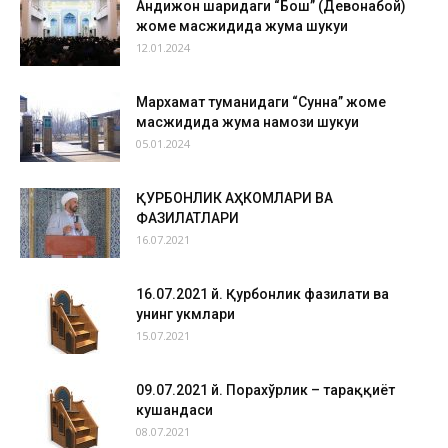
Андижон шаҳридаги “Бош” (Девонабой)
жоме масжидида жума шукуҳи
12.01.2024
Мархамат туманидаги “Сунна” жоме
масжидида жума намози шукуҳи
05.01.2024
ҚУРБОНЛИК АҲКОМЛАРИ ВА
ФАЗИЛАТЛАРИ
16.07.2021
16.07.2021 й. Қурбонлик фазилати ва
унинг ҳукмлари
15.07.2021
09.07.2021 й. Порахўрлик – тараққиёт
кушандаси
08.07.2021