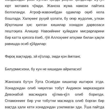
юрт мотамга чўмди. Жаноза жума намози пайтига
белгиланди. Атроф‑жавонибдан одамлар оқиб кела
бошлади. Халқнинг руҳий ҳолати, бу оғир жудолик, улкан
йўқотишни ҳис қилган кишилар хонадон дарвозаси
пештоқига Алишер Навоийнинг қуйидаги мисрарларини
бир катта қоғозга ёзиб, гўё Аллоҳнинг илҳоми билан ҳақли
равишда осиб қўйдилар:
Фироқ вақтидир, эй кўзлар, эмди қон йиғланг,
Билурмисизки, бу кун не кишидин айриласиз!
Жанозага бутун Ўрта Осиёдан кишилар иштирок этди.
Хонадондан олиб чиқилган тобут Андижон марказидаги
Девонабой масжидига қўлма‑қўл олиб борилди.
Оламоннинг бир учи тобутни масжидга олиб борган бир
вақтда ҳали кети хонадондан узилмаган эди. Ўша пайтда