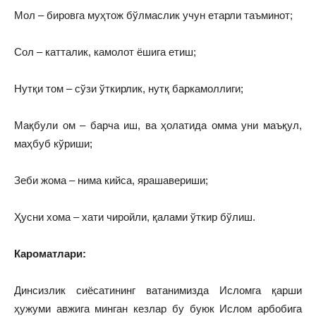
Мол – бировга муҳтож бўлмаслик учун етарли таъминот;
Сол – катталик, камолот ёшига етиш;
Нутқи том – сўзи ўткирлик, нутқ баркамоллиги;
Мақбули ом – барча иш, ва ҳолатида омма уни маъқул,
маҳбуб кўриши;
Зеби жома – нима кийса, ярашавериши;
Ҳусни хома – хати чиройли, қалами ўткир бўлиш.
Кароматлари:
Динсизлик сиёсатининг ватанимизда Исломга қарши
ҳужуми авжига минган кезлар бу буюк Ислом арбобига