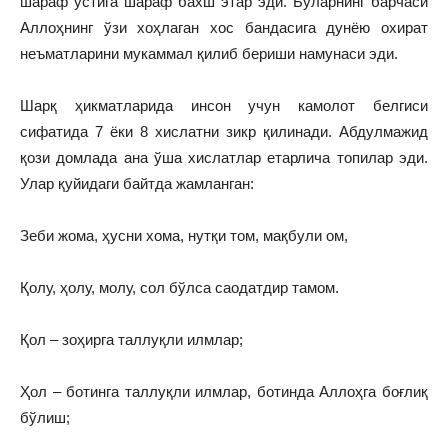
шараф устига шараф бахш этар эди. Буларнинг барчаси
Аллоҳнинг ўзи хоҳлаган хос бандасига дунёю охират
неъматларини мукаммал қилиб бериши намунаси эди.
Шарқ ҳикматларида инсон учун камолот белгиси
сифатида 7 ёки 8 хислатни зикр қилинади. Абдулмажид
қози домлада ана ўша хислатлар етарлича топилар эди.
Улар қуйидаги байтда жамланган:
Зеби жома, ҳусни хома, нутқи том, мақбули ом,
Қолу, ҳолу, молу, сол бўлса саодатдир тамом.
Қол – зоҳирга таллуқли илмлар;
Ҳол – ботинга таллуқли илмлар, ботинда Аллоҳга боғлиқ
бўлиш;