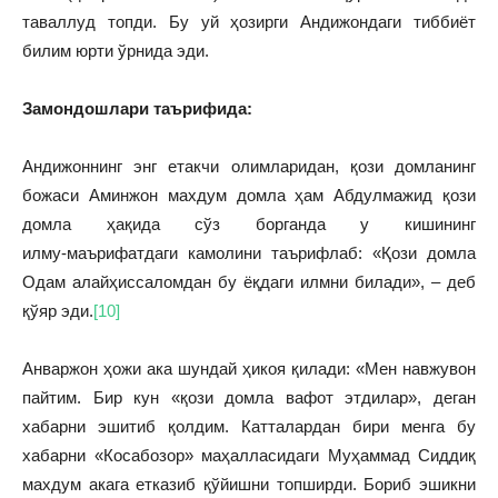
таваллуд топди. Бу уй ҳозирги Андижондаги тиббиёт
билим юрти ўрнида эди.
Замондошлари таърифида:
Андижоннинг энг етакчи олимларидан, қози домланинг
божаси Аминжон махдум домла ҳам Абдулмажид қози
домла ҳақида сўз борганда у кишининг
илму‑маърифатдаги камолини таърифлаб: «Қози домла
Одам алайҳиссаломдан бу ёқдаги илмни билади», – деб
қўяр эди.
[10]
Анваржон ҳожи ака шундай ҳикоя қилади: «Мен навжувон
пайтим. Бир кун «қози домла вафот этдилар», деган
хабарни эшитиб қолдим. Катталардан бири менга бу
хабарни «Косабозор» маҳалласидаги Муҳаммад Сиддиқ
махдум акага етказиб қўйишни топширди. Бориб эшикни