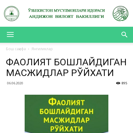
АНДИЖОН
Бош саҳифа
Янгиликлар
ФАОЛИЯТ БОШЛАЙДИГАН
ВИЛОЯТ
МАСЖИДЛАР РЎЙХАТИ
06.06.2020
895
ВАКИЛЛИГИ