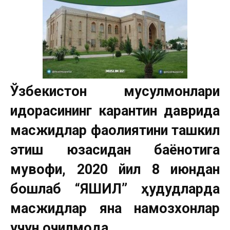
Ўзбекистон мусулмонлар
и
идорасининг карантин даврида
масжидлар фаолиятини ташкил
этиш юзасидан баёнотига
мувофиқ, 2020 йил 8 июндан
бошлаб “ЯШИЛ” ҳудудларда
масжидлар яна намозхонлар
учун очилмоқда.