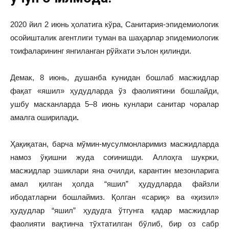
2020 йил 2 июнь ҳолатига кўра, Санитария-эпидемиологик
осойишталик агентлиги туман ва шаҳарлар эпидемиологик
тоифаларининг янгиланган рўйхати эълон қилинди.
Демак, 8 июнь, душанба кунидан бошлаб масжидлар
фақат «яшил» ҳудудларда ўз фаолиятини бошлайди,
ушбу масканларда 5–8 июнь кунлари санитар чоралар
амалга оширилади
.
Ҳақиқатан, барча мўмин-мусулмонларимиз масжидларда
намоз ўқишни жуда соғинишди. Аллоҳга шукрки,
масжидлар эшиклари яна очилди, карантин мезонларига
амал қилган ҳолда “яшил” ҳудудларда файзли
ибодатларни бошлаймиз. Қолган «сариқ» ва «қизил»
ҳудудлар “яшил” ҳудудга ўтгунга қадар масжидлар
фаолияти вақтинча тўхтатилган бўлиб, бир оз сабр