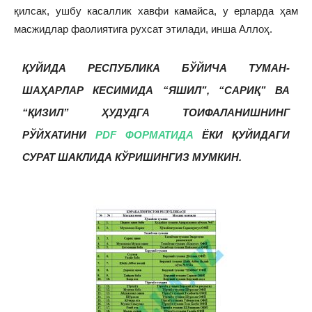
қилсак, ушбу касаллик хавфи камайса, у ерларда ҳам
масжидлар фаолиятига рухсат этилади, инша Аллоҳ.
ҚУЙИДА РЕСПУБЛИКА БЎЙИЧА ТУМАН-
ШАҲАРЛАР КЕСИМИДА “ЯШИЛ”, “САРИҚ” ВА
“ҚИЗИЛ” ҲУДУДГА ТОИФАЛАНИШНИНГ
РЎЙХАТИНИ
PDF ФОРМАТИДА
ЁКИ ҚУЙИДАГИ
СУРАТ ШАКЛИДА КЎРИШИНГИЗ МУМКИН.