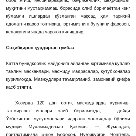
обод этиш, инсонпарварлик, бағрикенглик, меҳр-оқибат
муҳитини мустаҳкамлаш борасида олиб борилаётган кенг
кўламли ишлардан кўзланган мақсад ҳам тарихий
адолатни қарор топтириш, юртимизнинг бугунини фаровон,
келажагини янада чароғон қилишдир.
Соҳибқирон қурдирган гумбаз
Катта бунёдкорлик майдонига айланган юртимизда кўплаб
таълим масканлари, масжиду мадрасалар, кутубхоналар
қурилмоқда. Мавжудлари таъмирланиб, замонавий қиёфа
касб этяпти.
— Ҳозирда 120 дан ортиқ масжидларда қурилиш-
таъмирлаш ишлари олиб борилмоқда, — дейди
Ўзбекистон мусулмонлари идораси масжидлар бўлими
мудири Муҳаммадназар Қаюмов. — Жумладан,
пойтахтимизда Эшон Бобохон, Нўғойқўрғон, Чоштепа,