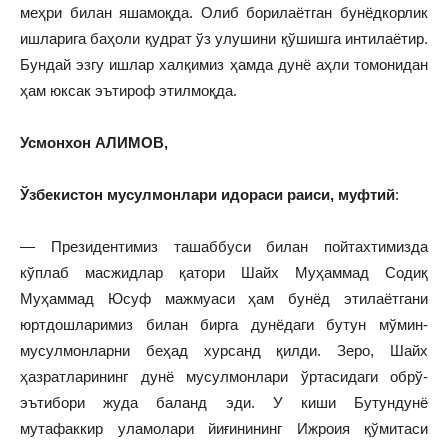
меҳри билан яшамоқда. Олиб борилаётган бунёдкорлик
ишларига баҳоли қудрат ўз улушини қўшишга интилаётир.
Бундай эзгу ишлар халқимиз ҳамда дунё аҳли томонидан
ҳам юксак эътироф этилмоқда.
Усмонхон АЛИМОВ,
Ўзбекистон мусулмонлари идораси раиси, муфтий
:
— Президентимиз ташаббуси билан пойтахтимизда
кўплаб масжидлар қатори Шайх Муҳаммад Содиқ
Муҳаммад Юсуф мажмуаси ҳам бунёд этилаётгани
юртдошларимиз билан бирга дунёдаги бутун мўмин-
мусулмонларни беҳад хурсанд қилди. Зеро, Шайх
ҳазратларининг дунё мусулмонлари ўртасидаги обрў-
эътибори жуда баланд эди. У киши Бутундунё
мутафаккир уламолари йиғинининг Ижроия қўмитаси