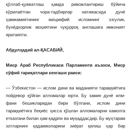
қўллаб-қувватлаш ҳамда ривожлантириш бўйича
кўрилаётган чора-тадбирлар натижасида дунё
ҳамжамиятининг маърифий исломнинг эзгулик,
бунёдкорлик моҳиятини чуқурроқ англашига имконият
яратаяпти.
Абдулҳадий ал-ҚАСАБИЙ,
Миср Араб Республикаси Парламенти аъзоси, Миср
сўфий тариқатлари кенгаши раиси:
— Ўзбекистон — ислом дини ва маданияти тараққиётига
пойдевор қўйган алломалар юрти. Бу замин дунё илм-
фани бешикларидан бири бўлгани, ислом дини
тараққиётига беқиёс ҳисса қўшган алломаларни камолга
етказгани билан ҳам қадрли ва муқаддасдир. Бу муҳтарам
зотларнинг қадамжоларини зиёрат қилиш ҳар бир