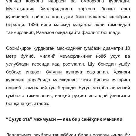
ўрнида корхона идораси ва омборхона қурилади.
Мустақиллик йилларидагина корхона бошқа ерга
кўчирилиб, вайрона ҳолатдаги бино маҳалла ихтиёрига
берилди. 1996 йили масжид маҳалла аҳли томонидан
таъмирланиб, Рамазон ойида қайта фаолият бошлади.
Соҳибқирон қурдирган масжиднинг гумбази диаметри 10
метр бўлиб, миллий меъморликнинг ноёб усул ва
услублари асосида қад ростлаган. Шу боисдан ушбу
бебаҳо иншоот бугунги кунгача сақланган. Ҳозирги
қурилиш жараёнида масжиднинг эски биноси ичкарига
олиниб, замонавий тус берилди. Бугун маҳобатли мовий
гумбазга тикилсангиз, илоҳий руҳият ингандай ўзингизни
бошқача ҳис этасиз.
“Сузук ота” мажмуаси — яна бир сайёҳлик манзили
Давлатимиз раҳбари ташаббуси билан ҳозирги кунда бу