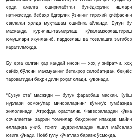
ерда амалга оширилаётган бунёдкорлик ишлари
натижасида бебаҳо ёдгорлик ўзининг тарихий қиёфасини
сақлаган ҳолда муҳташам ошиёнга айланди. Бугун бу
масканда қурилиш-таъмирлаш, кўкаламзорлаштириш
юмушлари якунланиб, пардозлаш ва тозалашга эътибор
қаратилмоқда.
Бу ерга келган ҳар қандай инсон — хоҳ у зиёратчи, хоҳ
сайёҳ бўлсин, мажмуанинг бетакрор салобатидан, беқиёс
тароватидан баҳри дили роҳат олади, қувонади.
“Сузук ота” масжиди — бугун фараҳбаш маскан. Қуёш
нурлари осмонўпар минораларнинг кўм-кўк гумбазида
жилоланади. Атрофда орасталик. Фавворалардан кўкка
сочилаётган заррин томчилар баҳорнинг ипакдек майин
елларида учиб, тонгги шудринглардек яшил майсалар
юзига қўнади. Ноёб гулу кўчатлар баравж ўсмоқда.