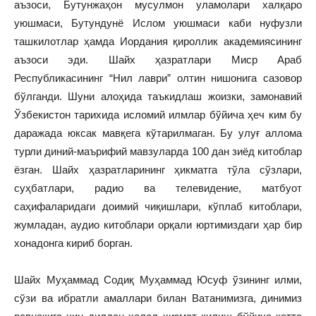
аъзоси, Бутунжаҳон мусулмон уламолари халқаро
уюшмаси, Бутундунё Ислом уюшмаси каби нуфузли
ташкилотлар ҳамда Иордания қироллик академиясининг
аъзоси эди. Шайх ҳазратлари Миср Араб
Республикасининг “Нил лаври” олтин нишонига сазовор
бўлганди. Шуни алоҳида таъкидлаш жоизки, замонавий
Ўзбекистон тарихида исломий илмлар бўйича ҳеч ким бу
даражада юксак мавқега кўтарилмаган. Бу улуғ аллома
турли диний-маърифий мавзуларда 100 дан зиёд китоблар
ёзган. Шайх ҳазратларининг ҳикматга тўла сўзлари,
суҳбатлари, радио ва телевидение, матбуот
саҳифаларидаги доимий чиқишлари, кўплаб китоблари,
жумладан, аудио китоблари орқали юртимиздаги ҳар бир
хонадонга кириб борган.
Шайх Муҳаммад Содиқ Муҳаммад Юсуф ўзининг илми,
сўзи ва ибратли амаллари билан Ватанимизга, динимиз