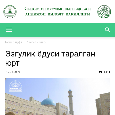
АНДИЖОН
Бош саҳифа
Янгиликлар
Эзгулик ёғдуси таралган
ВИЛОЯТ
юрт
19.03.2019
1454
ВАКИЛЛИГИ