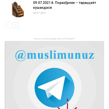
09.07.2021 й. Порахўрлик – тараққиёт
кушандаси
08.07.2021
Бизни телеграмда кузатиб боринг