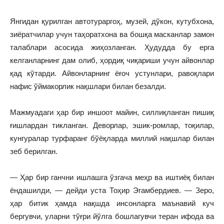
Янгидан қурилган автотураргоҳ, музей, дўкон, кутубхона,
зиёратчилар учун таҳоратхона ва бошқа масканлар замон
талаблари асосида жиҳозланган. Ҳудудда бу ерга
келганларнинг дам олиб, ҳордиқ чиқариши учун айвонлар
қад кўтарди. Айвонларнинг ёғоч устунлари, равоқлари
нафис ўймакорлик нақшлари билан безалди.
Мажмуадаги ҳар бир иншоот майин, силлиқланган пишиқ
ғишлардан тикланган. Деворлар, эшик-ромлар, тоқилар,
кунгуралар турфаранг бўёқларда миллий нақшлар билан
зеб берилган.
— Ҳар бир ганчни ишлашга ўзгача меҳр ва иштиёқ билан
ёндашилди, — дейди уста Тоҳир Эгамбердиев. — Зеро,
ҳар битик ҳамда нақшда инсонларга маънавий куч
бергувчи, уларни тўғри йўлга бошлагувчи теран ифода ва