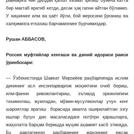
равнақига чин дилдан ҳалол хизмат қилиш бўйича катта
бир мактаб яратиб кетди, десак ҳақ гапни айтган бўламиз.
У кишининг илм ва ҳаёт йўли, бой меросини ўрганиш ва
халқимизга етказиш барчамизнинг бурчимиздир.
Рушан АББАСОВ,
Россия муфтийлар кенгаши ва диний идораси раиси
ўринбосари:
— Ўзбекистонда Шавкат Мирзиёев раҳбарлигида ислом
динининг асл инсонпарварлик моҳиятини очиб бериш,
илм-фанни ривожлантириш, эътиқод эркинлигини
таъминлаш, жумладан, мўмин-мусулмонлар учун кенг
шароитлар яратиш борасида амалга оширилаётган эзгу
ишлар бугун дин масаласидаги нотўғри қарашларга,
жаҳолатга барҳам беришда муҳим аҳамият касб этмоқда.
Бу давлатингиз раҳбарининг жаҳоннинг юксак