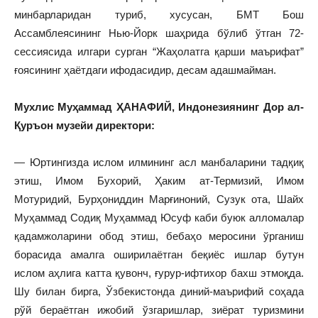
минбарларидан туриб, хусусан, БМТ Бош
Ассамблеясининг Нью-Йорк шаҳрида бўлиб ўтган 72-
сессиясида илгари сурган “Жаҳолатга қарши маърифат”
ғоясининг ҳаётдаги ифодасидир, десам адашмайман.
Мухлис Муҳаммад ҲАНАФИЙ, Индонезиянинг Дор ал-
Қуръон музейи директори:
— Юртингизда ислом илмининг асл манбаларини тадқиқ
этиш, Имом Бухорий, Ҳаким ат-Термизий, Имом
Мотуридий, Бурҳониддин Марғиноний, Сузук ота, Шайх
Муҳаммад Содиқ Муҳаммад Юсуф каби буюк алломалар
қадамжоларини обод этиш, бебаҳо меросини ўрганиш
борасида амалга оширилаётган беқиёс ишлар бутун
ислом аҳлига катта қувонч, ғурур-ифтихор бахш этмоқда.
Шу билан бирга, Ўзбекистонда диний-маърифий соҳада
рўй бераётган ижобий ўзгаришлар, зиёрат туризмини