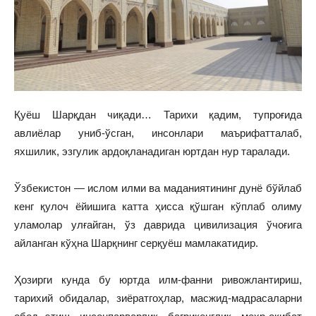
Қуёш Шарқдан чиқади… Тарихи қадим, тупроғида
авлиёлар униб-ўсган, инсонлари маърифатталаб,
яхшилик, эзгулик ардоқланадиган юртдан нур таралади.
Ўзбекистон — ислом илми ва маданиятининг дунё бўйлаб
кенг қулоч ёйишига катта ҳисса қўшган кўплаб олиму
уламолар улғайган, ўз даврида цивилизация ўчоғига
айланган кўҳна Шарқнинг серқуёш мамлакатидир.
Ҳозирги кунда бу юртда илм-фанни ривожлантириш,
тарихий обидалар, зиёратгоҳлар, масжид-мадрасаларни