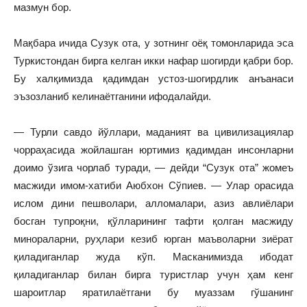
мазмун бор.
Мақбара ичида Сузук ота, у зотнинг оёқ томонларида эса
Туркистондан бирга келган икки нафар шогирди қабри бор.
Бу халқимизда қадимдан устоз-шогирдлик анъанаси
эъзозланиб келинаётганини ифодалайди.
— Турли савдо йўллари, маданият ва цивилизациялар
чорраҳасида жойлашган юртимиз қадимдан инсонларни
доимо ўзига чорлаб туради, — дейди “Сузук ота” жомеъ
масжиди имом-хатиби Аюбхон Сўпиев. — Улар орасида
ислом дини пешволари, алломалари, азиз авлиёлари
босган тупроқни, қўлларининг тафти қолган масжиду
минораларни, руҳлари кезиб юрган маъволарни зиёрат
қиладиганлар жуда кўп. Масканимизда ибодат
қиладиганлар билан бирга туристлар учун ҳам кенг
шароитлар яратилаётгани бу муаззам гўшанинг