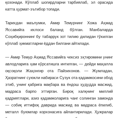
қозонади. Кўплаб шогирдларни тарбиялаб, эл орасида
катта ҳурмат-эътибор топади.
Тарихдан маълумки, Амир Темурнинг Хожа Аҳмад
Яссавийга ихлоси баланд бўлган. Манбаларда
Соҳибқироннинг бу табаррук зот тилию дилидан тўкилган
кўплаб ҳикматларни ёддан билгани айтилади.
— Амир Темур Аҳмад Яссавийга чексиз эҳтиромини унинг
авлодларига ҳам кўрсатишга интилган, — дейди маҳалла
оқсоқоли Жаҳонгир ота Пайзихонов. — Жумладан,
Ҳазратнинг суюкли набираси Сузук ота қадамжосини обод
этиб, унинг қабрига мақбара ва ёндош ҳудудда масжид,
мадраса барпо эттирган. Бироқ халқнинг миллий
қадриятлари, азиз қадамжоларига чанг солинган замонда
— собиқ иттифоқ даврида масжид ва мадраса ёпилиб,
металл буюмлар корхонасига айлантирилади. Ҳужралар