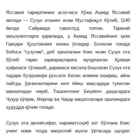
Яссавия тариқатининг асосчиси Хўжа Аҳмад Яссавий
авлоди — Сузук отанинг исми Мустафоқул бўлиб, 1140
йилда Сайрамда таваллуд топган. Тарихий
маълумотларга қараганда, у Аҳмад Яссавийнинг қизи
Гавҳари Ҳуштожнинг кенжа ўғлидир. Болалик чоғида
бобоси “сузугим”, деб эркалагани боис исми Сузук ота
бўлиб тарих зарварақларига муҳрланган. Қувваи
ҳофизаси тўлишиб, даражаси юксала бошлаган Сузук ота
падари бузруквори рухсати билан илмини ошириш, айни
пайтда, ўрганганларини кенг ёйиш мақсадида туғилган
манзилидан чиқиб, Тошкентнинг Бешёғоч даҳасидаги
Чуқур кўприк, Мирлар ва Чақар маҳаллалари оралиғидаги
ҳудудда қўним топади.
Сузук ота авлиёсифат, кароматсоҳиб зот бўлгани боис
унинг номи тезда маҳаллий аҳоли ўртасида шуҳрат