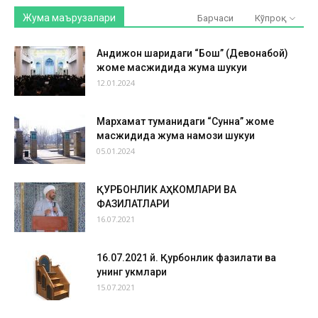
Жума маърузалари
Барчаси
Кўпроқ
Андижон шаҳридаги “Бош” (Девонабой)
жоме масжидида жума шукуҳи
12.01.2024
Мархамат туманидаги “Сунна” жоме
масжидида жума намози шукуҳи
05.01.2024
ҚУРБОНЛИК АҲКОМЛАРИ ВА
ФАЗИЛАТЛАРИ
16.07.2021
16.07.2021 й. Қурбонлик фазилати ва
унинг ҳукмлари
15.07.2021