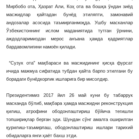
Мирбобо ота, Ҳазрат Али, Коҳ ота ва бошқа ўндан зиёд
масжидлар қайтадан бунёд этиляпти, замонавий
андозалар асосида таъмирланмоқда. Ушбу масканлар
Ўзбекистоннинг ислом маданиятида тутган ўрнини,
аждодларимиздан мерос анъана ҳамда қадриятлар
бардавомлигини намоён қилади.
“Сузук ота” мақбараси ва масжидининг қисқа фурсат
ичида мажмуа сифатида тубдан қайта барпо этилгани бу
борадаги бунёдкорлик ишларига бир мисолдир.
Президентимиз 2017 йил 26 май куни бу табаррук
масканда бўлиб, мақбара ҳамда масжидни реконструкция
қилиш, атрофини ободонлаштириш бўйича тегишли
топшириқлар берган эди. Шундан сўнг амалга оширилган
қурилиш-таъмирлаш, ободонлаштириш ишлари тарихий
обидаларга янги ҳаёт бахш этди.