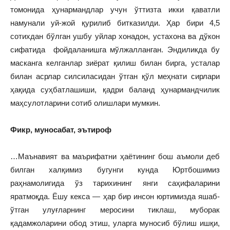
томонида ҳунармандлар учун ўттизта икки қаватли
намунали уй-жой қурилиб битказилди. Ҳар бири 4,5
сотихдан бўлган ушбу уйлар хонадон, устахона ва дўкон
сифатида фойдаланишга мўлжалланган. Эндиликда бу
масканга келганлар зиёрат қилиш билан бирга, усталар
билан асрлар силсиласидан ўтган қўл меҳнати сирлари
ҳақида суҳбатлашиши, қадри баланд ҳунармандчилик
маҳсулотларини сотиб олишлари мумкин.
Фикр, муносабат, эътироф
…Маънавият ва маърифатни ҳаётининг бош аъмоли деб
билган халқимиз бугунги кунда Юртбошимиз
раҳнамолигида ўз тарихининг янги саҳифаларини
яратмоқда. Ёшу кекса — ҳар бир инсон юртимизда яшаб-
ўтган улуғларнинг меросини тиклаш, муборак
қадамжоларини обод этиш, уларга муносиб бўлиш ишқи,