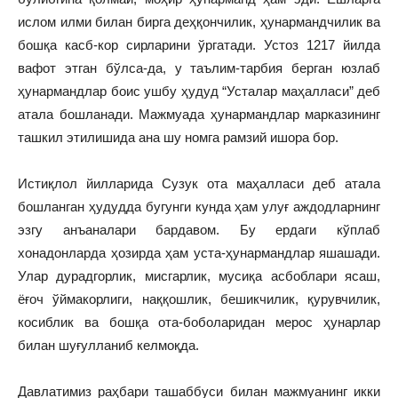
ислом илми билан бирга деҳқончилик, ҳунармандчилик ва
бошқа касб-кор сирларини ўргатади. Устоз 1217 йилда
вафот этган бўлса-да, у таълим-тарбия берган юзлаб
ҳунармандлар боис ушбу ҳудуд “Усталар маҳалласи” деб
атала бошланади. Мажмуада ҳунармандлар марказининг
ташкил этилишида ана шу номга рамзий ишора бор.
Истиқлол йилларида Сузук ота маҳалласи деб атала
бошланган ҳудудда бугунги кунда ҳам улуғ аждодларнинг
эзгу анъаналари бардавом. Бу ердаги кўплаб
хонадонларда ҳозирда ҳам уста-ҳунармандлар яшашади.
Улар дурадгорлик, мисгарлик, мусиқа асбоблари ясаш,
ёғоч ўймакорлиги, наққошлик, бешикчилик, қурувчилик,
косиблик ва бошқа ота-боболаридан мерос ҳунарлар
билан шуғулланиб келмоқда.
Давлатимиз раҳбари ташаббуси билан мажмуанинг икки