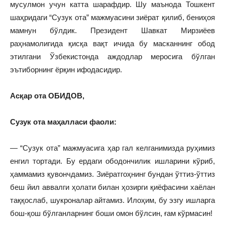
мусулмон учун катта шарафдир. Шу маънода Тошкент
шаҳридаги “Сузук ота” мажмуасини зиёрат қилиб, бениҳоя
мамнун бўлдик. Президент Шавкат Мирзиёев
раҳнамолигида қисқа вақт ичида бу масканнинг обод
этилгани Ўзбекистонда аждодлар меросига бўлган
эътиборнинг ёрқин ифодасидир.
Асқар ота ОБИДОВ,
Сузук ота маҳалласи фаоли:
— “Сузук ота” мажмуасига ҳар гал келганимизда руҳимиз
енгил тортади. Бу ердаги ободончилик ишларини кўриб,
ҳаммамиз қувончдамиз. Зиёратгоҳнинг бундан ўттиз-ўттиз
беш йил аввалги ҳолати билан ҳозирги қиёфасини хаёлан
таққослаб, шукроналар айтамиз. Илоҳим, бу эзгу ишларга
бош-қош бўлганларнинг боши омон бўлсин, ғам кўрмасин!