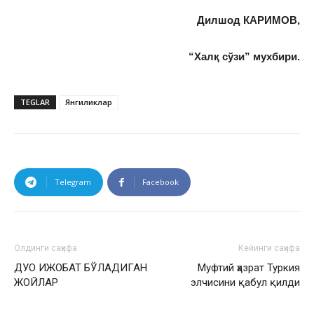
Дилшод КАРИМОВ,
“Халқ сўзи” мухбири.
TEGLAR
Янгиликлар
Telegram
Facebook
Олдинги саҳифа
Кейинги саҳифа
ДУО ИЖОБАТ БЎЛАДИГАН
Муфтий ҳазрат Туркия
ЖОЙЛАР
элчисини қабул қилди