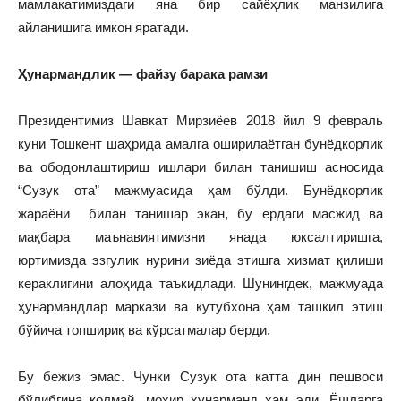
мамлакатимиздаги яна бир сайёҳлик манзилига
айланишига имкон яратади.
Ҳунармандлик — файзу барака рамзи
Президентимиз Шавкат Мирзиёев 2018 йил 9 февраль
куни Тошкент шаҳрида амалга оширилаётган бунёдкорлик
ва ободонлаштириш ишлари билан танишиш асносида
“Сузук ота” мажмуасида ҳам бўлди. Бунёдкорлик
жараёни билан танишар экан, бу ердаги масжид ва
мақбара маънавиятимизни янада юксалтиришга,
юртимизда эзгулик нурини зиёда этишга хизмат қилиши
кераклигини алоҳида таъкидлади. Шунингдек, мажмуада
ҳунармандлар маркази ва кутубхона ҳам ташкил этиш
бўйича топшириқ ва кўрсатмалар берди.
Бу бежиз эмас. Чунки Сузук ота катта дин пешвоси
бўлибгина қолмай, моҳир ҳунарманд ҳам эди. Ёшларга