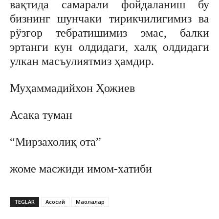
вақтида самарали фойдаланиш бу
бизнинг шунчаки тирикчилигимиз ва
рўзғор тебратишимиз эмас, балки
эртанги кун олдидаги, халқ олдидаги
улкан масъулиятмиз ҳамдир.
Муҳаммадийхон Ҳожиев
Асака туман
“Мирзахолиқ ота”
жоме масжиди имом-хатиби
TEGLAR
Асосий
Мақолалар