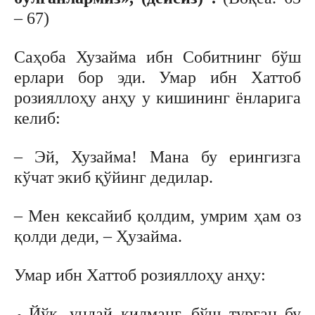
– 67)
Саҳоба Хузайма ибн Собитнинг бўш
ерлари бор эди. Умар ибн Хаттоб
розияллоҳу анҳу у кишининг ёнларига
келиб:
– Эй, Хузайма! Мана бу ерингизга
кўчат экиб қўйинг дедилар.
– Мен кексайиб қолдим, умрим ҳам оз
қолди деди, – Ҳузайма.
Умар ибн Хаттоб розияллоҳу анҳу:
Йўқ, ундай қилманг, бўш турган бу