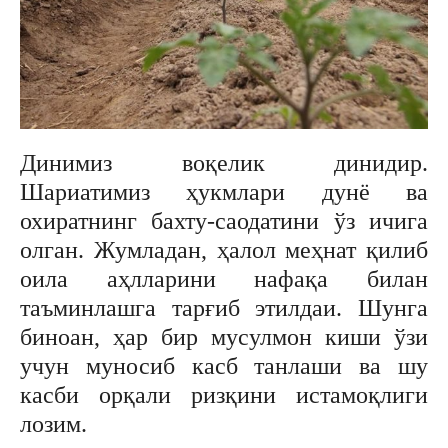
Динимиз воқелик динидир.
Шариатимиз ҳукмлари дунё ва
охиратнинг бахту-саодатини ўз ичига
олган. Жумладан, ҳалол меҳнат қилиб
оила аҳлларини нафақа билан
таъминлашга тарғиб этилдаи. Шунга
биноан, ҳар бир мусулмон киши ўзи
учун муносиб касб танлаши ва шу
касби орқали ризқини истамоқлиги
лозим.