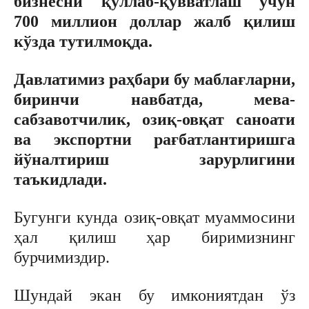
бизнесни қўллаб-қувватлаш учун
700 миллион доллар жалб қилиш
кўзда тутилмоқда.
Давлатимиз раҳбари бу маблағларни,
биринчи навбатда, мева-
сабзавотчилик, озиқ-овқат саноати
ва экспортни рағбатлантиришга
йўналтириш зарурлигини
таъкидлади.
Бугунги кунда озиқ-овқат муаммосини
ҳал қилиш ҳар биримизнинг
бурчимиздир.
Шундай экан бу имкониятдан ўз