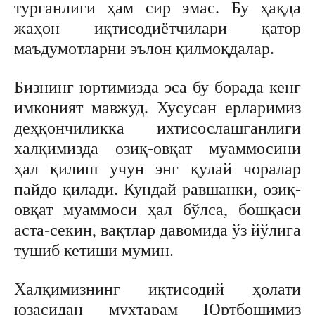
турганлиги ҳам сир эмас. Бу ҳақда
жаҳон иқтисодиётчилари қатор
маъдумотларни эълон қилмоқдалар.
Бизнинг юртимизда эса бу борада кенг
имконият мавжуд. Хусусан ерларимиз
деҳқончиликка ихтисослашганлиги
халқимизда озиқ-овқат муаммосини
ҳал қилиш учун энг қулай чоралар
пайдо қилади. Кундай равшанки, озиқ-
овқат муаммоси ҳал бўлса, бошқаси
аста-секин, вақтлар давомида ўз йўлига
тушиб кетиши мумин.
Халқимизнинг иқтисодий ҳолати
юзасидан муҳтарам Юртбошимиз