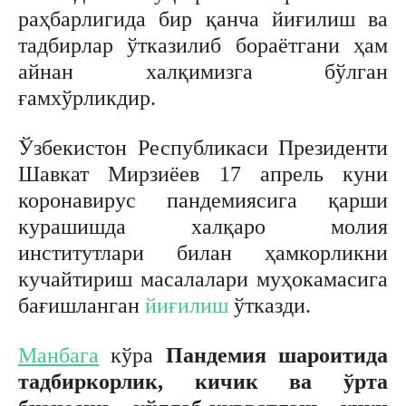
раҳбарлигида бир қанча йиғилиш ва
тадбирлар ўтказилиб бораётгани ҳам
айнан халқимизга бўлган
ғамхўрликдир.
Ўзбекистон Республикаси Президенти
Шавкат Мирзиёев 17 апрель куни
коронавирус пандемиясига қарши
курашишда халқаро молия
институтлари билан ҳамкорликни
кучайтириш масалалари муҳокамасига
бағишланган
йиғилиш
ўтказди.
Манбага
кўра
Пандемия шароитида
тадбиркорлик, кичик ва ўрта