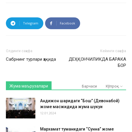
Telegram
Facebook
Олдинги саҳифа
Кейинги саҳифа
Сабрнинг турлари ҳақида
ДЕҲҚОНЧИЛИКДА БАРАКА
БОР
Жума маърузалари
Барчаси
Кўпроқ
Андижон шаҳридаги “Бош” (Девонабой)
жоме масжидида жума шукуҳи
12.01.2024
Мархамат туманидаги “Сунна” жоме