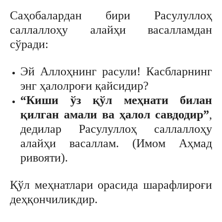
Саҳобалардан бири Расулуллоҳ
саллаллоҳу алайҳи васалламдан
сўради:
Эй Аллоҳнинг расули! Касбларнинг
энг ҳалолроғи қайсидир?
“Киши ўз қўл меҳнати билан
қилган амали ва ҳалол савдодир”
,
дедилар Расулуллоҳ саллаллоҳу
алайҳи васаллам. (Имом Аҳмад
ривояти).
Қўл меҳнатлари орасида шарафлироғи
деҳқончиликдир.