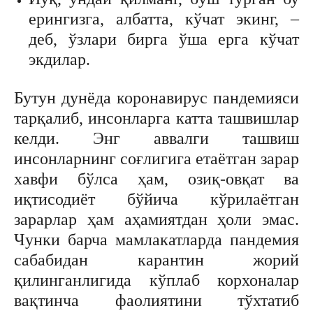
ерингизга, албатта, кўчат экинг, –
деб, ўзлари бирга ўша ерга кўчат
экдилар.
Бутун дунёда коронавирус пандемияси
тарқалиб, инсонларга катта ташвишлар
келди. Энг аввалги ташвиш
инсонларнинг соғлигига етаётган зарар
хавфи бўлса ҳам, озиқ-овқат ва
иқтисодиёт бўйича кўрилаётган
зарарлар ҳам аҳамиятдан ҳоли эмас.
Чунки барча мамлакатларда пандемия
сабабидан карантин жорий
қилинганлигида кўплаб корхоналар
вақтинча фаолиятини тўхтатиб