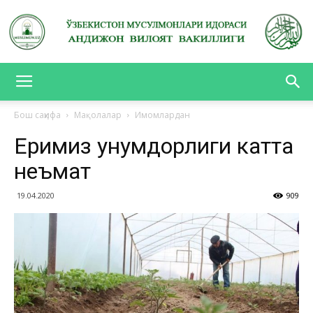
АНДИЖОН
Бош саҳифа
Мақолалар
Имомлардан
Еримиз унумдорлиги катта
ВИЛОЯТ
неъмат
19.04.2020
909
ВАКИЛЛИГИ