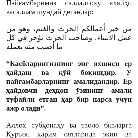
Пайғамбаримиз саллаллоҳу алайҳи
васаллам шундай деганлар:
من خير أعمالكم الحرث والغنم، وهو من
عمل الأنبياء، وصاحب الحرث يؤجر في كل
ما أصيب منه بعمله
“Касбларингизнинг энг яхшиси ер
ҳайдаш ва қўй боқишдир. У
пайғамбарларнинг амалидандир. Ер
ҳайдовчи деҳқон ўзининг амали
туфайли етган ҳар бир нарса учун
ажр олади”.
Аллоҳ субҳонаҳу ва таоло бизларга
Қуръон карим оятларида экин ва