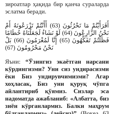
зироатлар ҳақида бир қанча сураларда
эслатма беради.
أَفَرَأَيْتُمْ مَا تَحْرُثُونَ (63) أَأَنْتُمْ تَزْرَعُونَهُ أَمْ
نَحْنُ الزَّارِعُونَ (64) لَوْ نَشَاءُ لَجَعَلْنَاهُ حُطَامًا
فَظَلْتُمْ تَفَكَّهُونَ (65) إِنَّا لَمُغْرَمُونَ (66) بَلْ
نَحْنُ مَحْرُومُونَ (67)
Яъни:
“Ўзингиз экаётган нарсани
кўрдингизми?
Уни сиз ундирасизми
ёки Биз ундирувчимизми?
Агар
хоҳласак, Биз уни қуруқ чўпга
айлантириб қўямиз. Сизлар эса
надоматда ажабланиб:
«Албатта, биз
зиён кўрганлармиз
. Балки маҳрум
бўлганлармиз», (дейсиз)”.
(Воқеа. 63