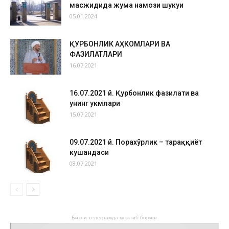
масжидида жума намози шукуҳи
05.01.2024
ҚУРБОНЛИК АҲКОМЛАРИ ВА
ФАЗИЛАТЛАРИ
16.07.2021
16.07.2021 й. Қурбонлик фазилати ва
унинг ҳукмлари
15.07.2021
09.07.2021 й. Порахўрлик – тараққиёт
кушандаси
08.07.2021
Бизни телеграмда кузатиб боринг