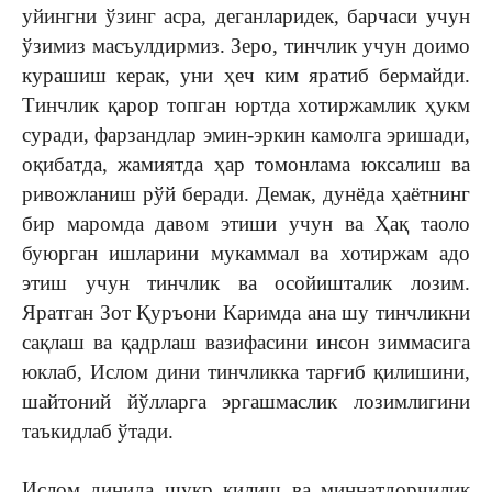
уйингни ўзинг асра, деганларидек, барчаси учун
ўзимиз масъулдирмиз. Зеро, тинчлик учун доимо
курашиш керак, уни ҳеч ким яратиб бермайди.
Тинчлик қарор топган юртда хотиржамлик ҳукм
суради, фарзандлар эмин-эркин камолга эришади,
оқибатда, жамиятда ҳар томонлама юксалиш ва
ривожланиш рўй беради. Демак, дунёда ҳаётнинг
бир маромда давом этиши учун ва Ҳақ таоло
буюрган ишларини мукаммал ва хотиржам адо
этиш учун тинчлик ва осойишталик лозим.
Яратган Зот Қуръони Каримда ана шу тинчликни
сақлаш ва қадрлаш вазифасини инсон зиммасига
юклаб, Ислом дини тинчликка тарғиб қилишини,
шайтоний йўлларга эргашмаслик лозимлигини
таъкидлаб ўтади.
Ислом динида шукр қилиш ва миннатдорчилик