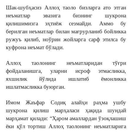
Шак-шубҳасиз Аллоҳ таоло бизларга ато этган
неъматлар эвазига бизнинг шукрона
қилишимизга эҳтиёж сезмайди. Аммо бу
берилган неъматлар билан мағрурланиб бойликка
ружуъ қилиб, ноўрин жойларга сарф этилса бу
куфрона неъмат бўлади.
Аллоҳ таолонинг неъматларидан тўғри
фойдаланишга, уларни исроф этмасликка,
яхшилик йўлида ишлатиб ёмонликка
ишлатмасликка буюрган.
Имом Жаъфар Содиқ алайҳи раҳма ушбу
шукрона қилиш марҳаласи ҳақида шундай
марҳамат қилади: “Ҳаром амаллардан ўзоқлашиш
ёки қўл тортиш Аллоҳ таолонинг неъматларига