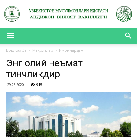
АНДИЖОН
Бош саҳифа
Мақолалар
Имомлардан
Энг олий неъмат
ВИЛОЯТ
тинчликдир
29.08.2020
945
ВАКИЛЛИГИ