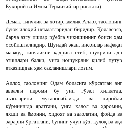
Бухорий ва Имом Термизийлар ривояти).
Демак, тинчлик ва хотиржамлик Аллоҳ таолонинг
буюк илоҳий неъматларидан биридир. Қолаверса,
барча эзгу ишлар рўёбга чиқишининг боиси ҳам
осойишталикдир. Шундай экан, инсонлар нафақат
мавжуд тинчликни қадрига етиб, шукрини адо
этишлари балки, унга ношукрлик қилиб путур
етказишдан ҳам сақланишлари лозим.
Аллоҳ таолонинг Одам боласига кўрсатган энг
аввалги икроми бу уни гўзал хилқатда,
аъзоларини мутаносибликда ва чиройли
кўринишда яратгани, унга ҳалол ва ҳаромни,
яхши ва ёмонни, ҳидоят ва залолатни, фойда ва
зарарни ўргатгани, бунинг учун кўз, қулоқ ва ақл