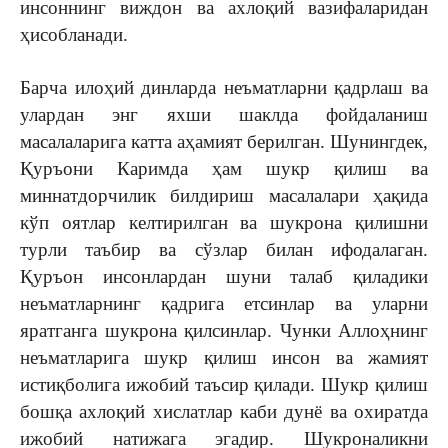
инсоннинг виждон ва ахлоқий вазифаларидан
ҳисобланади.
Барча илоҳий динларда неъматларни қадрлаш ва
улардан энг яхши шаклда фойдаланиш
масалаларига катта аҳамият берилган. Шунингдек,
Қуръони Каримда ҳам шукр қилиш ва
миннатдорчилик билдириш масалалари ҳақида
кўп оятлар келтирилган ва шукрона қилишни
турли таъбир ва сўзлар билан ифодалаган.
Қуръон инсонлардан шуни талаб қиладики
неъматларнинг қадрига етсинлар ва уларни
яратганга шукрона қилсинлар. Чунки Аллоҳнинг
неъматларига шукр қилиш инсон ва жамият
истиқболига ижобий таъсир қилади. Шукр қилиш
бошқа ахлоқий хислатлар каби дунё ва охиратда
ижобий натижага эгадир. Шукроналикни