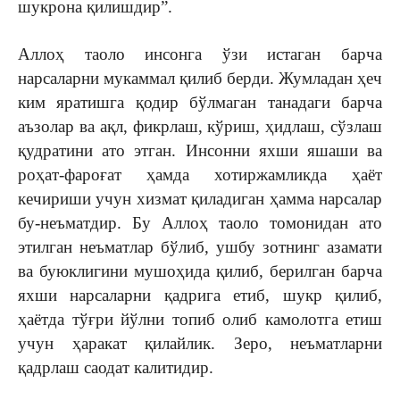
шукрона қилишдир”.
Аллоҳ таоло инсонга ўзи истаган барча
нарсаларни мукаммал қилиб берди. Жумладан ҳеч
ким яратишга қодир бўлмаган танадаги барча
аъзолар ва ақл, фикрлаш, кўриш, ҳидлаш, сўзлаш
қудратини ато этган. Инсонни яхши яшаши ва
роҳат-фароғат ҳамда хотиржамликда ҳаёт
кечириши учун хизмат қиладиган ҳамма нарсалар
бу-неъматдир. Бу Аллоҳ таоло томонидан ато
этилган неъматлар бўлиб, ушбу зотнинг азамати
ва буюклигини мушоҳида қилиб, берилган барча
яхши нарсаларни қадрига етиб, шукр қилиб,
ҳаётда тўғри йўлни топиб олиб камолотга етиш
учун ҳаракат қилайлик. Зеро, неъматларни
қадрлаш саодат калитидир.