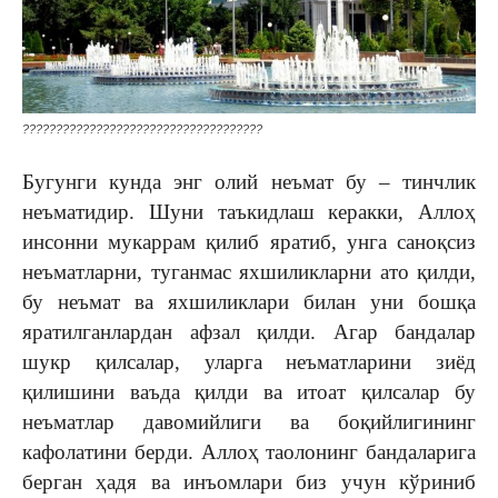
????????????????????????????????????
Бугунги кунда энг олий неъмат бу – тинчлик
неъматидир. Шуни таъкидлаш керакки, Аллоҳ
инсонни мукаррам қилиб яратиб, унга саноқсиз
неъматларни, туганмас яхшиликларни ато қилди,
бу неъмат ва яхшиликлари билан уни бошқа
яратилганлардан афзал қилди. Агар бандалар
шукр қилсалар, уларга неъматларини зиёд
қилишини ваъда қилди ва итоат қилсалар бу
неъматлар давомийлиги ва боқийлигининг
кафолатини берди. Аллоҳ таолонинг бандаларига
берган ҳадя ва инъомлари биз учун кўриниб