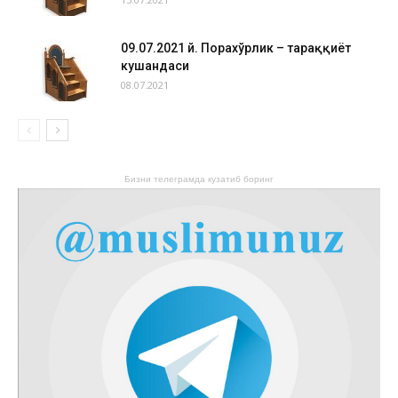
09.07.2021 й. Порахўрлик – тараққиёт
кушандаси
08.07.2021
Бизни телеграмда кузатиб боринг