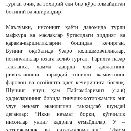
турган очиқ ва зоҳирий ёки биз кўра олмайдиган
ботиний ва яшириндир.
Маълумки, инсоният ҳаёти давомида турли
мафкура ва маслаклар ўртасидаги зиддият ва
қарама-қаршиликларни бошидан кечирган.
Бунинг оқибатида ўзаро келишмовчиликлар,
нотинчликлар юзага келиб турган. Тарихга назар
ташланса, ҳамма даврда ҳам давлатнинг
ривожланиши, тараққий топиши жамиятнинг
фаровон ва осойишта ҳаёт кечиришига боғлиқ.
Шунинг учун ҳам Пайғамбаримиз (с.а.в)
ҳадисларининг бирида тинчлик-хотиржамлик энг
улуғ неъмат эканлигини таъкидлаб шундай
деганлар: “Икки неъмат борки, кўпчилик
инсонлар унинг қадрига етмайдилар. У –
хотиржамлик ва сиҳат-саломатлик”. (Имом