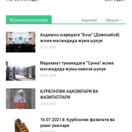
Жума маърузалари
Барчаси
Кўпроқ
Андижон шаҳридаги “Бош” (Девонабой)
жоме масжидида жума шукуҳи
12.01.2024
Мархамат туманидаги “Сунна” жоме
масжидида жума намози шукуҳи
05.01.2024
ҚУРБОНЛИК АҲКОМЛАРИ ВА
ФАЗИЛАТЛАРИ
16.07.2021
16.07.2021 й. Қурбонлик фазилати ва
унинг ҳукмлари
15.07.2021