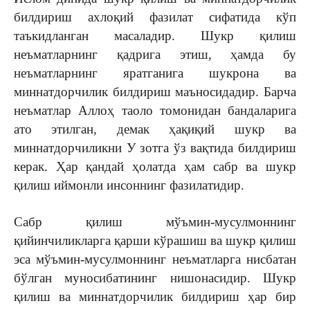
билдириш ахлоқий фазилат сифатида кўп
таъкидланган масаладир. Шукр қилиш
неъматларнинг қадрига этиш, ҳамда бу
неъматларнинг яратганига шукрона ва
миннатдорчилик билдириш маъносидадир. Барча
неъматлар Аллоҳ таоло томонидан бандаларига
ато этилган, демак ҳақиқий шукр ва
миннатдорчиликни У зотга ўз вақтида билдириш
керак. Ҳар қандай ҳолатда ҳам сабр ва шукр
қилиш иймонли инсоннинг фазилатидир.
Сабр қилиш мўъмин-мусулмоннинг
қийинчиликларга қарши кўрашиш ва шукр қилиш
эса мўъмин-мусулмоннинг неъматларга нисбатан
бўлган муносибатининг нишонасидир. Шукр
қилиш ва миннатдорчилик билдириш ҳар бир