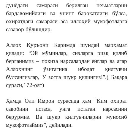
дунёдаги самараси берилган неъматларни
бардавомийлиги ва унинг барокатлиги бўлса,
охиратдаги самараси эса иллоҳий мукофотларга
сазавор бўлишдир.
Аллоҳ Қуръони Каримда шундай марҳамат
қилади: “Эй мўминлар, сизларга ризқ қилиб
берганимиз – покиза нарсалардан енглар ва агар
Аллоҳнинг ўзигагина ибодат қилгувчи
бўлсангизлар, У зотга шукр қилингиз!”.( Бақара
сураси,172-оят)
Ҳамда Оли Имрон сурасида ҳам “Ким охират
савобини истаса, унга истаган нарсасини
берурмиз. Ва шукр қилгувчиларни муносиб
мукофотлаймиз”, дейилади.