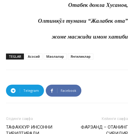
Отабек домла Хусанов,
Олтинкўл тумани “Жалабек ота”
жоме масжиди имом хатиби
TEGLAR
Асосий
Мақолалар
Янгиликлар
Telegram
Facebook
Олдинги саҳифа
Кейинги саҳифа
ТАФАККУР ИНСОННИ
ФАРЗАНД – ОТАНИНГ
ТИРИЛТИРАДИ
СИРИДИР