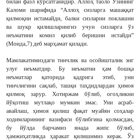
билан фазл кўрсатганидир. Аллоҳ таоло Ўзининг
Каломи шарифида “Аллоҳ сизларга машаққат
қилмоқни истамайди, балки сизларни поклашни
ва шукр қилишларингиз учун сизларга ўз
неъматини комил қилиб беришни истайди”
(Моида,7) деб марҳамат қилади.
Мамлакатимиздаги тинчлик ва осойишталик энг
улуғ неъматдир. Бу неъматни ҳам бошқа
неъматлар қаторида қадрига этиб, уни
тинчлигини сақлаб, ташқи таҳдидлардан ҳимоя
қилмоқ зарур. Хотиржам бўлиб, огоҳликни
йўқотиш мутлақо мумкин эмас. Уни асраб-
авайлаш, ҳимоя қилиш фақат муайян соҳалар
ходимларининг вазифаси бўлибгина қолмасдан,
бу йўлда барчамиз янада жипс бўлиб,
ҳамжиҳатликда ҳаракат қилишимиз керак. Ўз