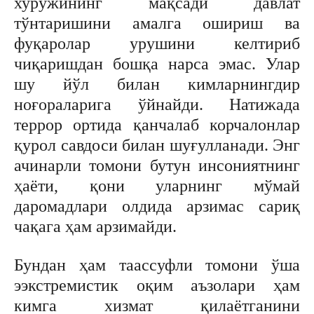
хуружининг мақсади давлат
тўнтаришини амалга ошириш ва
фуқаролар урушини келтириб
чиқаришдан бошқа нарса эмас. Улар
шу йўл билан кимларнингдир
ноғораларига ўйнайди. Натижада
террор ортида қанчалаб корчалонлар
қурол савдоси билан шуғулланади. Энг
ачинарли томони бутун инсониятнинг
ҳаёти, қони уларнинг мўмай
даромадлари олдида арзимас сариқ
чақага ҳам арзимайди.
Бундан ҳам таассуфли томони ўша
ээкстремистик оқим аъзолари ҳам
кимга хизмат қилаётганини