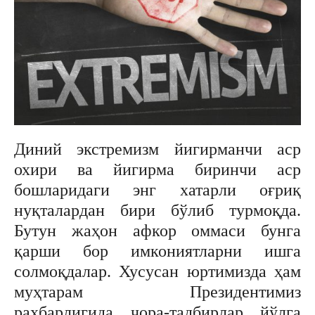
Диний экстремизм йигирманчи аср
охири ва йигирма биринчи аср
бошларидаги энг хатарли оғриқ
нуқталардан бири бўлиб турмоқда.
Бутун жаҳон афкор оммаси бунга
қарши бор имкониятларни ишга
солмоқдалар. Хусусан юртимизда ҳам
муҳтарам Президентимиз
раҳбарлигида чора-тадбирлар йўлга