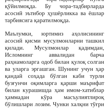
қўйилмоқда. Бу чора-тадбирларда
асосий эътибор ҳушёрликка ва ёшлар
тарбиясига қаратилмоқда.
Маълумки, юртимиз аҳолисининг
асосий қисми мусулмонларни ташкил
қилади. Мусулмонлар қадимдан,
Исломнинг аввалидан барча
раҳнамоларга одоб билан қулоқ солган
ва уларга эргашган. Шунинг учун ҳар
қандай соҳада бўлган каби турли
бузғунчи оқимларга қарши маърифат
билан курашишда ҳам имом-хатиблар
ҳаммадан кўра масъулиятлироқ
бўлишлари лозим. Чунки халқни тўғри