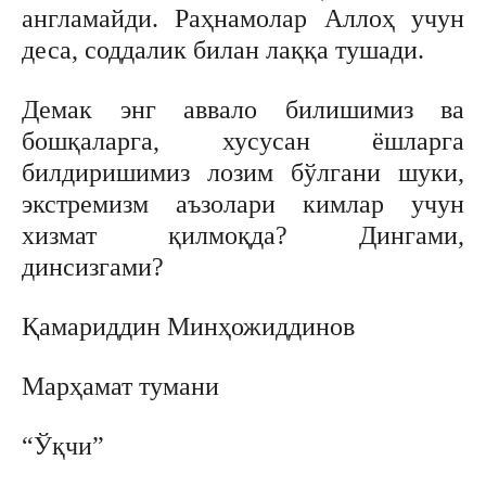
англамайди. Раҳнамолар Аллоҳ учун
деса, соддалик билан лаққа тушади.
Демак энг аввало билишимиз ва
бошқаларга, хусусан ёшларга
билдиришимиз лозим бўлгани шуки,
экстремизм аъзолари кимлар учун
хизмат қилмоқда? Дингами,
динсизгами?
Қамариддин Минҳожиддинов
Марҳамат тумани
“Ўқчи”