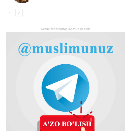
Бизни телеграмда кузатиб боринг