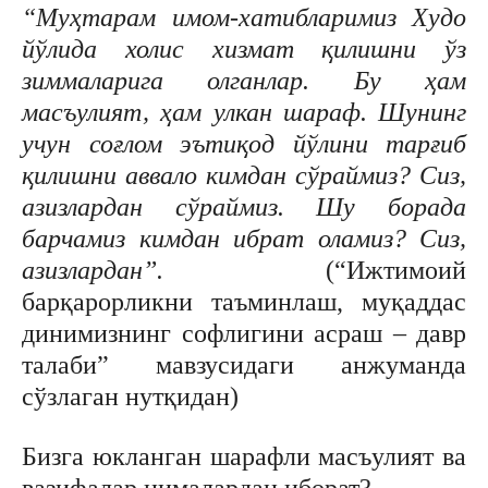
“Муҳтарам имом-хатибларимиз Худо
йўлида холис хизмат қилишни ўз
зиммаларига олганлар. Бу ҳам
масъулият, ҳам улкан шараф. Шунинг
учун соғлом эътиқод йўлини тарғиб
қилишни аввало кимдан сўраймиз? Сиз,
азизлардан сўраймиз. Шу борада
барчамиз кимдан ибрат оламиз? Сиз,
азизлардан”.
(“Ижтимоий
барқарорликни таъминлаш, муқаддас
динимизнинг софлигини асраш – давр
талаби” мавзусидаги анжуманда
сўзлаган нутқидан)
Бизга юкланган шарафли масъулият ва
вазифалар нималардан иборат?