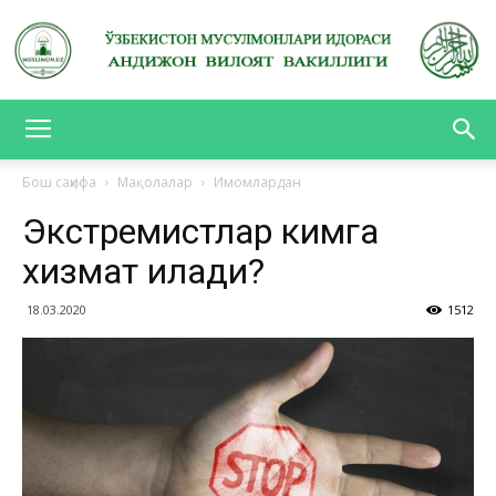
АНДИЖОН
Бош саҳифа
Мақолалар
Имомлардан
Экстремистлар кимга
ВИЛОЯТ
хизмат қилади?
18.03.2020
1512
ВАКИЛЛИГИ