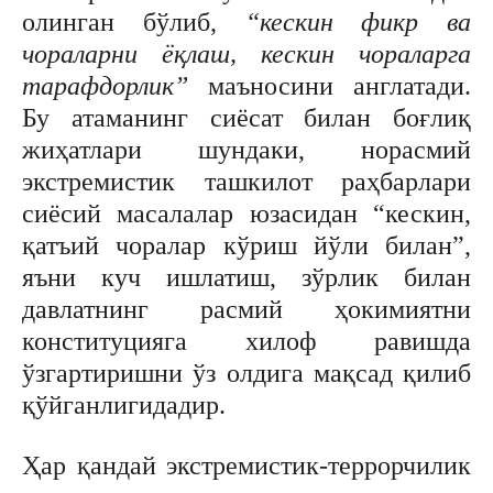
олинган бўлиб,
“кескин фикр ва
чораларни ёқлаш, кескин чораларга
тарафдорлик”
маъносини англатади.
Бу атаманинг сиёсат билан боғлиқ
жиҳатлари шундаки, норасмий
экстремистик ташкилот раҳбарлари
сиёсий масалалар юзасидан “кескин,
қатъий чоралар кўриш йўли билан”,
яъни куч ишлатиш, зўрлик билан
давлатнинг расмий ҳокимиятни
конституцияга хилоф равишда
ўзгартиришни ўз олдига мақсад қилиб
қўйганлигидадир.
Ҳар қандай экстремистик-террорчилик