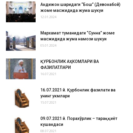
Андижон шаҳридаги “Бош” (Девонабой)
жоме масжидида жума шукуҳи
12.01.2024
Мархамат туманидаги “Сунна” жоме
масжидида жума намози шукуҳи
05.01.2024
ҚУРБОНЛИК АҲКОМЛАРИ ВА
ФАЗИЛАТЛАРИ
16.07.2021
16.07.2021 й. Қурбонлик фазилати ва
унинг ҳукмлари
15.07.2021
09.07.2021 й. Порахўрлик – тараққиёт
кушандаси
08.07.2021