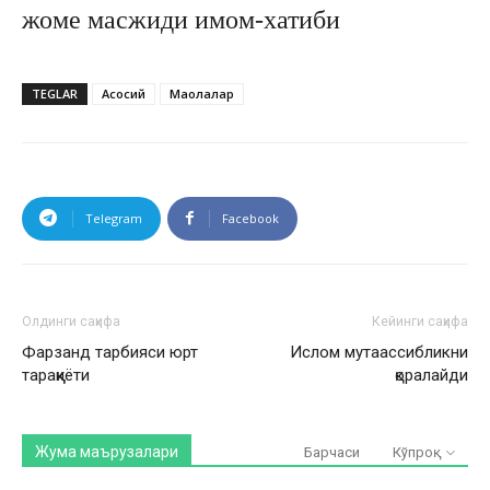
жоме масжиди имом-хатиби
TEGLAR
Асосий
Мақолалар
Telegram
Facebook
Олдинги саҳифа
Кейинги саҳифа
Фарзанд тарбияси юрт
Ислом мутаассибликни
тараққиёти
қоралайди
Жума маърузалари
Барчаси
Кўпроқ