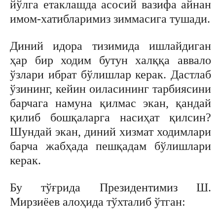
йўлга етаклашда асосий вазифа айнан
имом-хатибларимиз зиммасига тушади.
Диний идора тизимида ишлайдиган
ҳар бир ходим бутун халққа аввало
ўзлари ибрат бўлишлар керак. Дастлаб
ўзининг, кейин оиласининг тарбиясини
барчага намуна қилмас экан, қандай
қилиб бошқаларга насиҳат қилсин?
Шундай экан, диний хизмат ходимлари
барча жабҳада пешқадам бўлишлари
керак.
Бу тўғрида Президентимиз Ш.
Мирзиёев алоҳида тўхталиб ўтган: