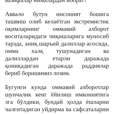
Аввало бутун инсоният бошига
ташвиш олиб келаётган экстремистик
оқимларнинг оммавий ахборот
воситаларидаги чиқишларига муносиб
тарзда, аниқ шаръий далиллар асосида,
омма халқ тушунадиган ва
далиллардан етарли даражада
қониқадиган даражада раддиялар
бериб боришимиз лозим.
Бугунги кунда оммавий ахборотлар
шунчалик кенг ёйилиш имкониятига
эга бўлдики, бундай ҳолда ёшларни
чалғитадиган уйдирма ва сафсаталарни