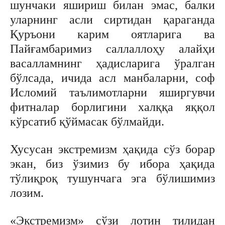
шунчаки яшириш билан эмас, балки
уларнинг асли сиртидан қараганда
Қуръони карим оятларига ва
Пайғамбаримиз саллаллоҳу алайҳи
васалламнинг ҳадисларига ўралган
бўлсада, ичида асл манбаларни, соф
Исломий таълимотларни яширгувчи
фитналар борлигини халққа яққол
кўрсатиб қўймасак бўлмайди.
Хусусан экстремизм ҳақида сўз борар
экан, биз ўзимиз бу ибора ҳақида
тўлиқроқ тушунчага эга бўлишимиз
лозим.
«Экстремизм» сўзи лотин тилидан