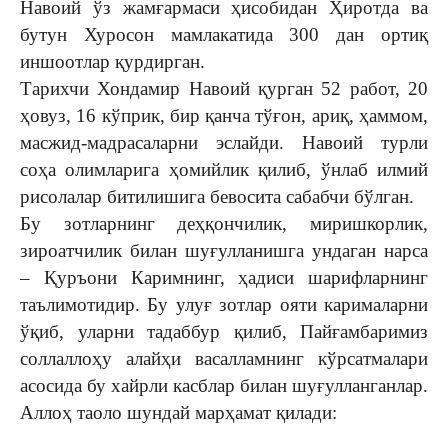
Навоий ўз жамғармаси ҳисобидан Ҳиротда ва
бутун Хуросон мамлакатида 300 дан ортиқ
иншоотлар қурдирган.
Тарихчи Хондамир Навоий қурган 52 работ, 20
ҳовуз, 16 кўприк, бир қанча тўғон, ариқ, ҳаммом,
масжид-мадрасаларни эслайди. Навоий турли
соҳа олимларига ҳомийлик қилиб, ўнлаб илмий
рисолалар битилишига бевосита сабабчи бўлган.
Бу зотларнинг деҳқончилик, миришкорлик,
зироатчилик билан шуғулланишга ундаган нарса
– Қуръони Каримнинг, ҳадиси шарифларнинг
таълимотидир. Бу улуғ зотлар ояти карималарни
ўқиб, уларни тадаббур қилиб, Пайғамбаримиз
соллаллоҳу алайҳи васалламнинг кўрсатмалари
асосида бу хайрли касблар билан шуғулланганлар.
Аллоҳ таоло шундай марҳамат қилади: