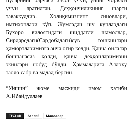
Буларнинг барчаси инсон учун, унинг чорваси
учун яратилган. Деҳқончиликнинг шарти
таваккулдир. Холиқимизнинг синовлари,
имтихонлари кўп. Жумладан шу кунлардаги
Бухоро вилоятидаги шиддатли шамоллар,
Сирдарёдаги(Сардобадаги)сув тошқинлари
ҳамюртларимизга анча оғир келди. Қанча оилалар
бошпанасиз қолди, қанча деҳқонларимизни
экинлари нобуд бўлди. Ҳаммаларига Аллоху
таоло сабр ва мадад берсин.
“Уйшин” жоме масжиди имом хатиби
А.Ибайдуллаев
TEGLAR
Асосий
Мақолалар