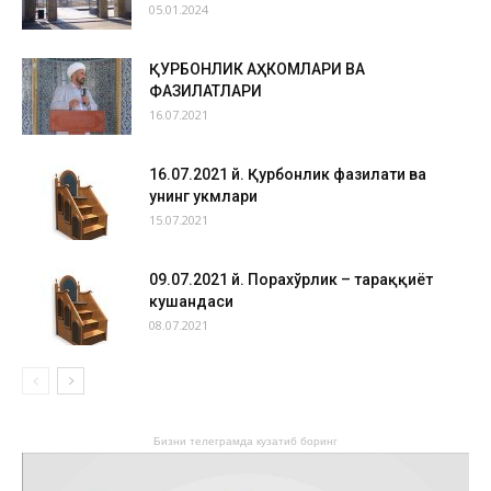
05.01.2024
ҚУРБОНЛИК АҲКОМЛАРИ ВА
ФАЗИЛАТЛАРИ
16.07.2021
16.07.2021 й. Қурбонлик фазилати ва
унинг ҳукмлари
15.07.2021
09.07.2021 й. Порахўрлик – тараққиёт
кушандаси
08.07.2021
Бизни телеграмда кузатиб боринг