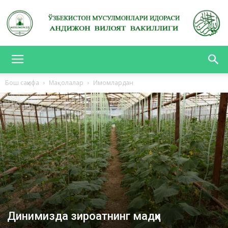
АНДИЖОН
Бош саҳифа
Мақолалар
Имомлардан
ВИЛОЯТ
ВАКИЛЛИГИ
Динимизда зироатнинг мадҳи