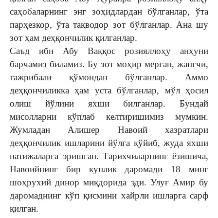
саҳобаларнинг энг зоҳидлардан бўлганлар, ўта
парҳезкор, ўта тақводор зот бўлганлар. Ана шу
зот ҳам деҳқончилик қилганлар.
Саъд ибн Абу Ваққос розияллоҳу анҳуни
барчамиз биламиз. Бу зот моҳир мерган, жангчи,
тажрибали қўмондан бўлганлар. Аммо
деҳқончиликка ҳам уста бўлганлар, мўл ҳосил
олиш йўлини яхши билганлар. Бундай
мисолларни кўплаб келтиришимиз мумкин.
Жумладан Алишер Навоий хазратлари
деҳқончилик ишларини йўлга қўйиб, жуда яхши
натижаларга эришган. Тарихчиларнинг ёзишича,
Навоийнинг бир кунлик даромади 18 минг
шоҳрухий динор миқдорида эди. Улуғ Амир бу
даромаднинг кўп қисмини хайрли ишларга сарф
қилган.