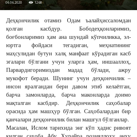
06.06.2020
1268
Деҳқончилик отамиз Одам ъалайҳиссаломдан
қолган касбдур. Бободеҳқонларимиз,
боғбонларимиз ҳам ана шундай кўпчиликка, эл-
юртга фойдаси тегадиган, меҳнатининг
маҳсулидан бутун халқ манфаат кўрадиган касб
эгалари бўлгани учун уларга ҳам, иншааллоҳ,
Парвардигоримиздан мадад бўлади, ажру
мукофот беради. Шунинг учун деҳқончилик –
инсон яралгандан бери давом этиб келаётган,
барча замонларда, барча маконларда доимо
мақталган касбдир. Деҳқончилик саҳобалар
орасида ҳам машҳур бўлган. Саҳобалардан бир
қанчалари деҳқончилик билан машғул бўлганлар.
Масалан, Ислом тарихида энг кўп ҳадис ривоят
қилган саҳоба Абу Ҳурайра розияллоҳу анҳу