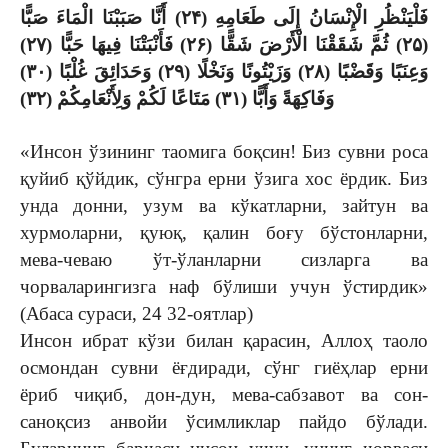
فَلْيَنْظُرِ الْإِنْسَانُ إِلَى طَعَامِهِ (۲۴) أَنَّا صَبَبْنَا الْمَاءَ صَبًّا
(۲۵) ثُمَّ شَقَقْنَا الْأَرْضَ شَقًّا (۲۶) فَأَنْبَتْنَا فِيهَا حَبًّا (۲۷)
وَعِنَبًا وَقَضْبًا (۲۸) وَزَيْتُونًا وَنَخْلًا (۲۹) وَحَدَائِقَ غُلْبًا (۳۰)
وَفَاكِهَةً وَأَبًّا (۳۱) مَتَاعًا لَكُمْ وَلِأَنْعَامِكُمْ (۳۲)
«Инсон ўзининг таомига боқсин! Биз сувни роса
қуйиб қўйдик, сўнгра ерни ўзига хос ёрдик. Биз
унда донни, узум ва кўкатларни, зайтун ва
хурмоларни, қуюқ, қалин боғу бўстонларни,
мева-чеваю ўт-ўланларни сизларга ва
чорваларингизга наф бўлиши учун ўстирдик»
(Абаса сураси, 24 32-оятлар)
Инсон ибрат кўзи билан қарасин, Аллоҳ таоло
осмондан сувни ёғдиради, сўнг гиёҳлар ерни
ёриб чиқиб, дон-дун, мева-сабзавот ва сон-
саноқсиз анвойи ўсимликлар пайдо бўлади.