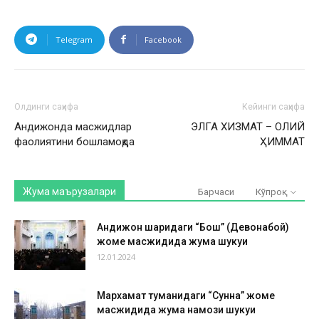
Telegram
Facebook
Олдинги саҳифа
Кейинги саҳифа
Андижонда масжидлар
ЭЛГА ХИЗМАТ – ОЛИЙ
фаолиятини бошламоқда
ҲИММАТ
Жума маърузалари
Барчаси
Кўпроқ
Андижон шаҳридаги “Бош” (Девонабой)
жоме масжидида жума шукуҳи
12.01.2024
Мархамат туманидаги “Сунна” жоме
масжидида жума намози шукуҳи