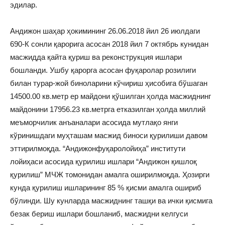
эдилар.
Андижон шаҳар ҳокимининг 26.06.2018 йил 26 июлдаги
690-К сонли қарорига асосан 2018 йил 7 октябрь кунидан
масжидда қайта қуриш ва реконструкция ишлари
бошланди. Ушбу қарорга асосан фуқаролар розилиги
билан турар-жой биноларини кўчириш ҳисобига бўшаган
14500.00 кв.метр ер майдони қўшилган ҳолда масжиднинг
майдонини 17956.23 кв.метрга етказилган ҳолда миллий
меъморчилик анъаналари асосида мутлақо янги
кўринишдаги муҳташам масжид биноси қурилиши давом
эттирилмоқда. “Андижонфуқаролойиҳа” институти
лойиҳаси асосида қурилиш ишлари “Андижон қишлоқ
қурилиш” МЧЖ томонидан амалга оширилмоқда. Ҳозирги
кунда қурилиш ишларининг 85 % қисми амалга ошириб
бўлинди. Шу кунларда масжиднинг ташқи ва ички қисмига
безак бериш ишлари бошланиб, масжидни келгуси