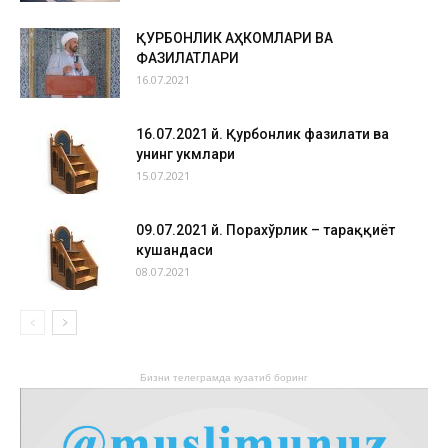
ҚУРБОНЛИК АҲКОМЛАРИ ВА
ФАЗИЛАТЛАРИ
16.07.2021
16.07.2021 й. Қурбонлик фазилати ва
унинг ҳукмлари
15.07.2021
09.07.2021 й. Порахўрлик – тараққиёт
кушандаси
08.07.2021
Бизни телеграмда кузатиб боринг