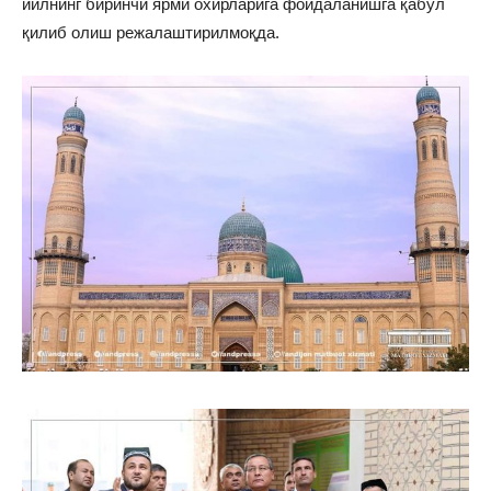
йилнинг биринчи ярми охирларига фойдаланишга қабул
қилиб олиш режалаштирилмоқда.