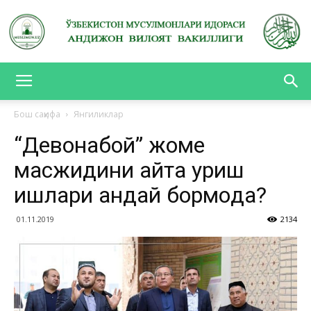
АНДИЖОН
Бош саҳифа
Янгиликлар
“Девонабой” жоме
ВИЛОЯТ
масжидини қайта қуриш
ишлари қандай бормоқда?
ВАКИЛЛИГИ
01.11.2019
2134