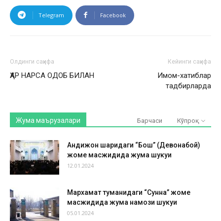
Telegram
Facebook
Олдинги саҳифа
Кейинги саҳифа
ҲАР НАРСА ОДОБ БИЛАН
Имом-хатиблар
тадбирларда
Жума маърузалари
Барчаси
Кўпроқ
Андижон шаҳридаги “Бош” (Девонабой)
жоме масжидида жума шукуҳи
12.01.2024
Мархамат туманидаги “Сунна” жоме
масжидида жума намози шукуҳи
05.01.2024