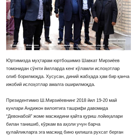
Юртимизда муҳтарам юртбошимиз Шавкат Мирзиёев
томонидан сўнгги йилларда кенг кўламли ислоҳотлар
олиб борилмоқда. Хусусан, диний жабҳада ҳам бир қанча
ижобий ислоҳотлар амалга оширилмоқда.
Президентимиз Ш.Мирзиёевнинг 2018 йил 19-20 май
кунлари Андижон вилоятига ташрифи давомида
“Девонабой” жоме масжидини қайта қуриш лойиҳалари
билан танишиб, кўркам ва аҳоли учун барча
қулайликларга эга масжид бино қилишга рухсат берган