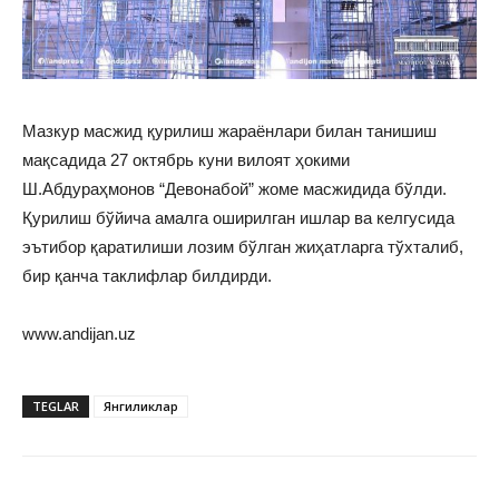
Мазкур масжид қурилиш жараёнлари билан танишиш
мақсадида 27 октябрь куни вилоят ҳокими
Ш.Абдураҳмонов “Девонабой” жоме масжидида бўлди.
Қурилиш бўйича амалга оширилган ишлар ва келгусида
эътибор қаратилиши лозим бўлган жиҳатларга тўхталиб,
бир қанча таклифлар билдирди.
www.andijan.uz
TEGLAR
Янгиликлар