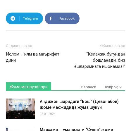
Telegram
Facebook
Олдинги саҳифа
Кейинги саҳифа
Ислом – илм ва маърифат
“Келажак бугундан
дини
бошланади, биз
ёшларимизга ишонамиз!”
Жума маърузалари
Барчаси
Кўпроқ
Андижон шаҳридаги “Бош” (Девонабой)
жоме масжидида жума шукуҳи
12.01.2024
Мархамат туманидаги “Сунна” жоме