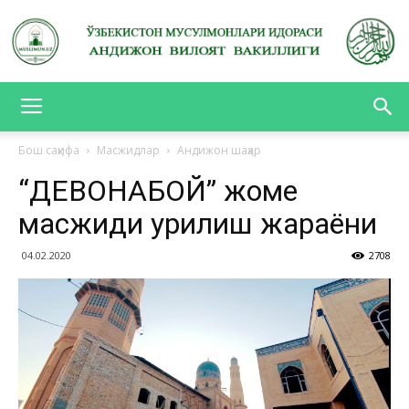
АНДИЖОН
Бош саҳифа
Масжидлар
Андижон шаҳар
“ДЕВОНАБОЙ” жоме
ВИЛОЯТ
масжиди қурилиш жараёни
04.02.2020
2708
ВАКИЛЛИГИ