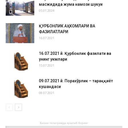
масжидида жума намози шукуҳи
05.01.2024
ҚУРБОНЛИК АҲКОМЛАРИ ВА
ФАЗИЛАТЛАРИ
16.07.2021
16.07.2021 й. Қурбонлик фазилати ва
унинг ҳукмлари
15.07.2021
09.07.2021 й. Порахўрлик – тараққиёт
кушандаси
08.07.2021
Бизни телеграмда кузатиб боринг