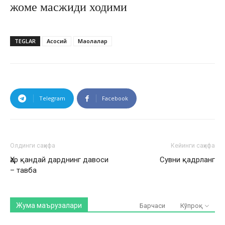
жоме масжиди ходими
TEGLAR
Асосий
Мақолалар
Telegram
Facebook
Олдинги саҳифа
Кейинги саҳифа
Ҳар қандай дарднинг давоси
Сувни қадрланг
– тавба
Жума маърузалари
Барчаси
Кўпроқ