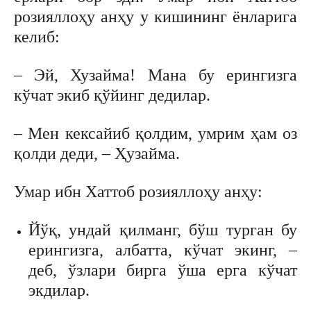
розияллоҳу анҳу у кишининг ёнларига
келиб:
– Эй, Хузайма! Мана бу ерингизга
кўчат экиб қўйинг дедилар.
– Мен кексайиб қолдим, умрим ҳам оз
қолди деди, – Ҳузайма.
Умар ибн Хаттоб розияллоҳу анҳу:
Йўқ, ундай қилманг, бўш турган бу
ерингизга, албатта, кўчат экинг, –
деб, ўзлари бирга ўша ерга кўчат
экдилар.