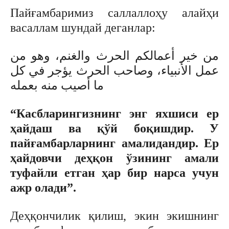
Пайғамбаримиз саллаллоҳу алайҳи
васаллам шундай деганлар:
من خير أعمالكم الحرث والغنم، وهو من
عمل الأنبياء، وصاحب الحرث يؤجر في كل
ما أصيب منه بعمله
“Касбларингизнинг энг яхшиси ер
ҳайдаш ва қўй боқишдир. У
пайғамбарларнинг амалидандир. Ер
ҳайдовчи деҳқон ўзининг амали
туфайли етган ҳар бир нарса учун
ажр олади”.
Деҳқончилик қилиш, экин экишнинг