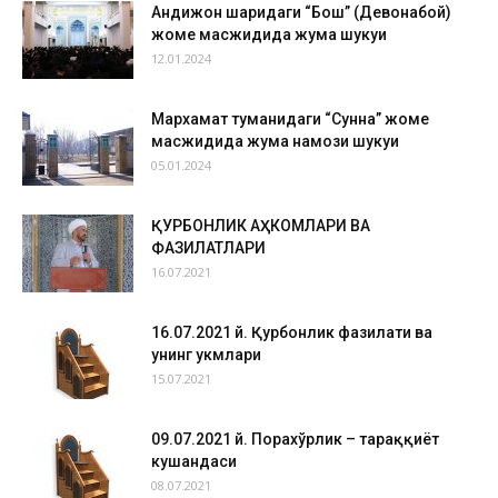
Андижон шаҳридаги “Бош” (Девонабой)
жоме масжидида жума шукуҳи
12.01.2024
Мархамат туманидаги “Сунна” жоме
масжидида жума намози шукуҳи
05.01.2024
ҚУРБОНЛИК АҲКОМЛАРИ ВА
ФАЗИЛАТЛАРИ
16.07.2021
16.07.2021 й. Қурбонлик фазилати ва
унинг ҳукмлари
15.07.2021
09.07.2021 й. Порахўрлик – тараққиёт
кушандаси
08.07.2021