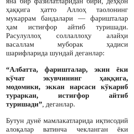
яна бир фазилатларидан бири, деҳқон
ҳаққига ҳатто Аллоҳ таолонинг
мукаррам бандалари — фаришталар
ҳам истиғфор айтиб туришади.
Расулуллоҳ соллаллоҳу алайҳи
васаллам муборак ҳадиси
шарифларида шундай деганлар:
“Албатта, фаришталар, экин ёки
кўчат экувчининг ҳаққига,
модомики, эккан нарсаси кўкариб
тураркан, истиғфор айтиб
туришади”
, деганлар.
Бутун дунё мамлакатларида иқтисодий
алоқалар ватинча чекланган ёки