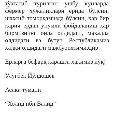
тўхтатиб турилган ушбу кунларда
фермер хўжаликлари ерида бўлсин,
шахсий томорқамизда бўлсин, ҳар бир
қарич ердан унумли фойдаланиш ҳар
бирмизнинг оила олдидаги, маҳалла
олдидаги ва бутун Республикамиз
халқи олдидаги мажбуриятимиздир.
Ерларга бефарқ қарашга ҳақимиз йўқ!
Улуғбек Йўлдошев
Асака тумани
“Холид ибн Валид”