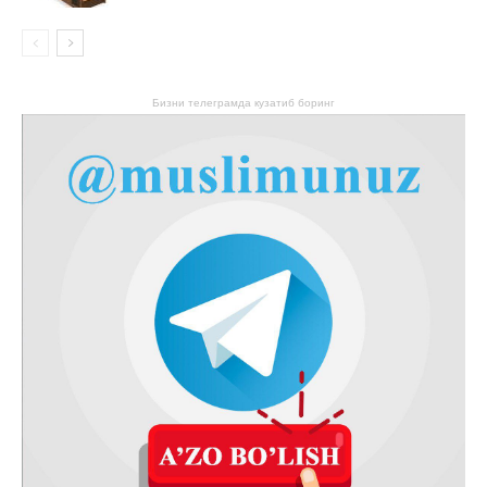
Бизни телеграмда кузатиб боринг