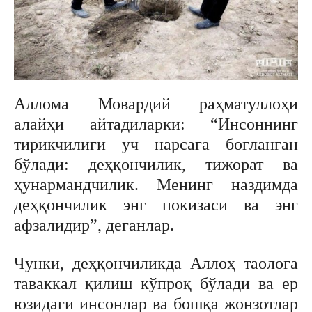
Аллома Мовардий раҳматуллоҳи
алайҳи айтадиларки: “Инсоннинг
тирикчилиги уч нарсага боғланган
бўлади: деҳқончилик, тижорат ва
ҳунармандчилик. Менинг наздимда
деҳқончилик энг покизаси ва энг
афзалидир”, деганлар.
Чунки, деҳқончиликда Аллоҳ таолога
таваккал қилиш кўпроқ бўлади ва ер
юзидаги инсонлар ва бошқа жонзотлар