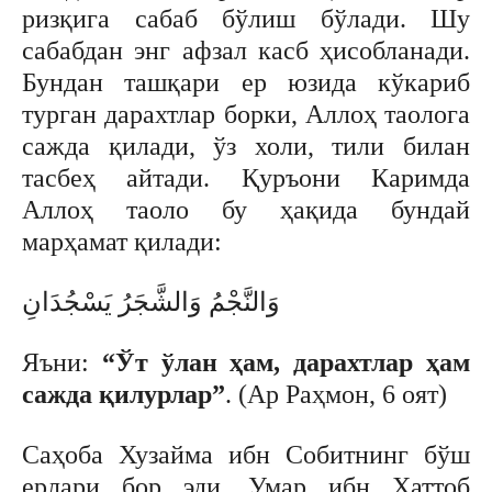
ризқига сабаб бўлиш бўлади. Шу
сабабдан энг афзал касб ҳисобланади.
Бундан ташқари ер юзида кўкариб
турган дарахтлар борки, Аллоҳ таолога
сажда қилади, ўз холи, тили билан
тасбеҳ айтади. Қуръони Каримда
Аллоҳ таоло бу ҳақида бундай
марҳамат қилади:
وَالنَّجْمُ وَالشَّجَرُ يَسْجُدَانِ
Яъни:
“Ўт ўлан ҳам, дарахтлар ҳам
сажда қилурлар”
. (Ар Раҳмон, 6 оят)
Саҳоба Хузайма ибн Собитнинг бўш
ерлари бор эди. Умар ибн Хаттоб