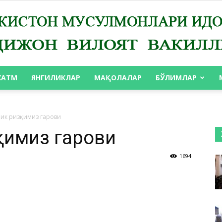
ХАТМ
ЯНГИЛИКЛАР
МАҚОЛАЛАР
БЎЛИМЛАР
АНДИЖОН
лик ризқимиз гарови
қимиз гарови
1694
ВИЛОЯТ