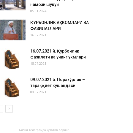
намози шукуҳи
05.01.2024
ҚУРБОНЛИК АҲКОМЛАРИ ВА
ФАЗИЛАТЛАРИ
16.07.2021
16.07.2021 й. Қурбонлик
фазилати ва унинг ҳукмлари
15.07.2021
09.07.2021 й. Порахўрлик –
тараққиёт кушандаси
08.07.2021
Бизни телеграмда кузатиб боринг