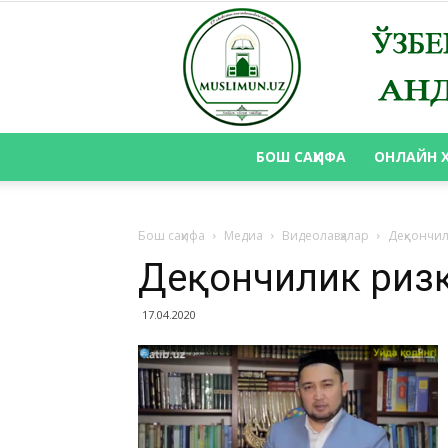
БОШ САҲИФА
ОНЛАЙН 
Бош саҳифа
Медиа
Видеолавҳалар
Деҳқончи
Деҳқончилик риз
17.04.2020