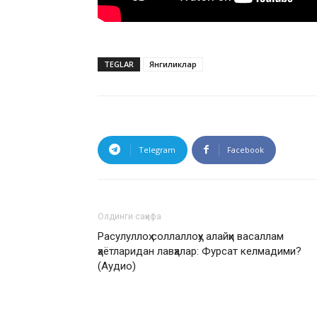
TEGLAR
Янгиликлар
Telegram
Facebook
Олдинги саҳифа
Расулуллоҳ соллаллоҳу алайҳи васаллам
ҳаётларидан лавҳалар: Фурсат келмадими?
(Аудио)