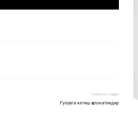
Кейинги саҳифа
Ғулувга кетиш ҳалокатлидир