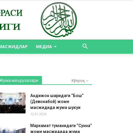
МАСЖИДЛАР
МЕДИА
Жума маърузалари
Кўпроқ
Андижон шаҳридаги “Бош”
(Девонабой) жоме
масжидида жума шукуҳи
12.01.2024
Мархамат туманидаги “Сунна”
жоме масжидида жума