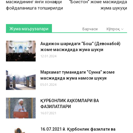
масжидининг янги хонақоҳи
“Боистон” жоме масжидида
фойдаланишга топширилди
жума шукуҳи
Жума маърузалари
Барчаси
Кўпроқ
Андижон шаҳридаги “Бош” (Девонабой)
жоме масжидида жума шукуҳи
12.01.2024
Мархамат туманидаги “Сунна” жоме
масжидида жума намози шукуҳи
05.01.2024
ҚУРБОНЛИК АҲКОМЛАРИ ВА
ФАЗИЛАТЛАРИ
16.07.2021
16.07.2021 й. Қурбонлик фазилати ва