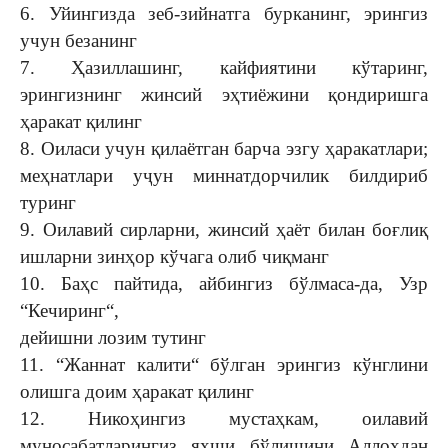
6. Уйингизда зеб-зийнатга бурканинг, эрингиз
учун безанинг
7. Ҳазиллашинг, кайфиятини кўтаринг,
эрингизнинг жинсий эҳтиёжини қондиришга
ҳаракат қилинг
8. Оиласи учун қилаётган барча эзгу ҳаракатлари;
меҳнатлари уҷун миннатдорчилик билдириб
туринг
9. Оилавий сирларни, жинсий ҳаёт билан боғлиқ
ишларни зинҳор кўчага олиб чиқманг
10. Баҳс пайтида, айбингиз бўлмаса-да, Узр
“Кечиринг“,
дейишни лозим тутинг
11. “Жаннат калити“ бўлган эрингиз кўнглини
олишга доим ҳаракат қилинг
12. Никоҳингиз мустаҳкам, оилавий
муносабатларингиз яхши бўлишини Аллоҳдан