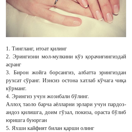
1. Тингланг, итоат қилинг
2. Эрингизни мол-мулкини кўз қорачиғингиздай
асранг
3. Бирон жойга борсангиз, албатта эрингиздан
рухсат сўранг. Изнсиз остона хатлаб кўчага чиқа
кўрманг.
4. Эрингиз учун жозибали бўлинг.
Аллоҳ таоло барча аёлларни эрлари учун пардоз-
андоз қилишга, доим гўзал, покиза, ораста бўлиб
юришга буюрган
5. Яхши кайфият билан қарши олинг