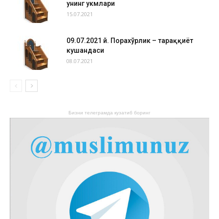
унинг ҳукмлари
15.07.2021
09.07.2021 й. Порахўрлик – тараққиёт
кушандаси
08.07.2021
Бизни телеграмда кузатиб боринг