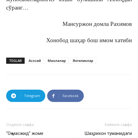
сўранг…
Мансуржон домла Рахимов
Хонобод шаҳар бош имом хатиби
TEGLAR
Асосий
Мақолалар
Янгиликлар
Telegram
Facebook
Олдинги саҳифа
Кейинги саҳифа
“Оқ масжид” жоме
Шаҳрихон туманидаги