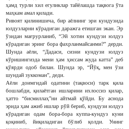
ҳамд турли хил егуликлар тайёлашда тақвога ўта
маҳкам амал қилади.
Ривоят қилинишича, бир аёлнинг эри кундузида
юлдузларни кўрадиган даражга етишган экан. Эр
ўзидан мағрурланиб, “Эй хотин кундузи юлдуз
кўрадиган эринг бора фахрланмайсанми?” дерди.
Шунда аёли, “Дадаси, сизни кундузи юлдуз
кўришингизда мени ҳам ҳиссам жуда катта” деб
қўярди одоб билан. Шунда эр, “Йўқ, мен ўзи
шундай зуккоман”, деди.
Аёли доимгидай одатини (тақвоси) тарк қила
бошлабди, қилаётган ишларини ихлоссиз қилар,
ҳатто “бисмиллаҳ”ни айтмай қўйди. Бу аснода
эрида ҳам ажиб ишлар рўй бериб, кундузи юлдуз
кўрадиган одам бора-бора куппа-кундуз куни
қоқиниб, йиқиладиган бўлиб қолди. Унинг