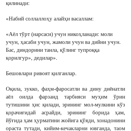
қилинади:
«Набий соллаллоҳу алайҳи васаллам:
«Аёл тўрт (нарсаси) учун никоҳланади: моли
учун, ҳасаби учун, жамоли учун ва дийни учун.
Бас, диндорини танла, қўлинг тупроққа
қорилгур», дедилар».
Бешовлари ривоят қилганлар.
Оқила, зукко, фаҳм-фаросатли ва дину диёнатли
аёл оилда фарзанд тарбияси муҳим ўрин
тутишини ҳис қилади, эрининг мол-мулкини кўз
қорачиғидай асрайди, эрининг борида ҳам,
йўғида ҳам ҳурматини жойига қўяди, хонадонини
ораста тутади, кийим-кечакларни ювганда, таом