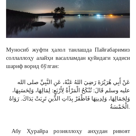
Муносиб жуфти ҳалол танлашда Пайғабаримиз
соллаллоҳу алайҳи васалламдан қуйидаги ҳадиси
шариф ворид бўлган:
عَنْ أَبِي هُرَيْرَةَ رَضِيَ اللهُ عَنْهُ، عَنِ النَّبِيِّ صلى الله
عليه وسلم قَالَ: تُنْكَحُ الْمَرْأَةُ لِأَرْبَعٍ: لِمَالِهَا، وَلِحَسَبِهَا،
وَلِجَمَالِهَا، وَلِدِينِهَا فَاظْفَرْ بِذَاتِ الدِّينِ تَرِبَتْ يَدَاكَ. رَوَاهُ
الْخَمْسَةُ.
Абу Ҳурайра розияллоҳу анҳудан ривоят