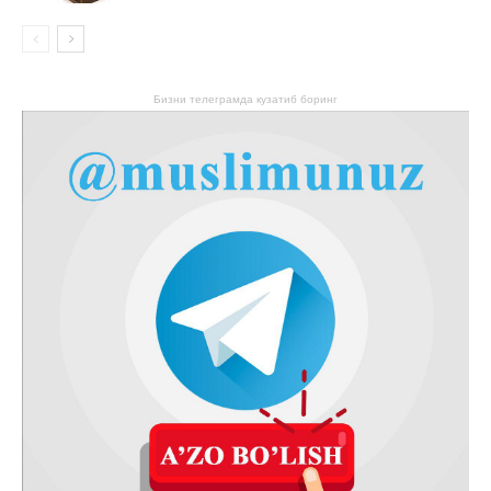
Бизни телеграмда кузатиб боринг