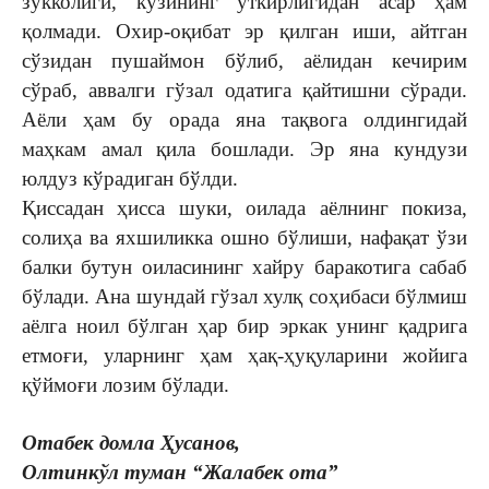
зукколиги, кўзининг ўткирлигидан асар ҳам
қолмади. Охир-оқибат эр қилган иши, айтган
сўзидан пушаймон бўлиб, аёлидан кечирим
сўраб, аввалги гўзал одатига қайтишни сўради.
Аёли ҳам бу орада яна тақвога олдингидай
маҳкам амал қила бошлади. Эр яна кундузи
юлдуз кўрадиган бўлди.
Қиссадан ҳисса шуки, оилада аёлнинг покиза,
солиҳа ва яхшиликка ошно бўлиши, нафақат ўзи
балки бутун оиласининг хайру баракотига сабаб
бўлади. Ана шундай гўзал хулқ соҳибаси бўлмиш
аёлга ноил бўлган ҳар бир эркак унинг қадрига
етмоғи, уларнинг ҳам ҳақ-ҳуқуларини жойига
қўймоғи лозим бўлади.
Отабек домла Ҳусанов,
Олтинкўл туман “Жалабек ота”