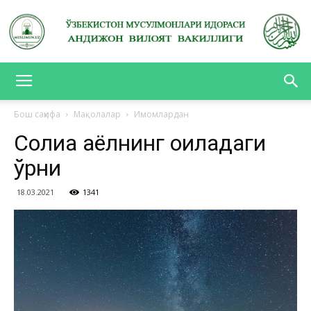
АНДИЖОН
Бош саҳифа
Мақолалар
Имомлардан
Солиҳа аёлнинг оиладаги
ВИЛОЯТ
ўрни
18.03.2021
1341
ВАКИЛЛИГИ