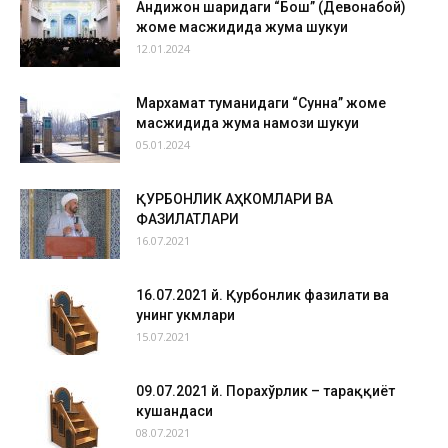
Андижон шаҳридаги “Бош” (Девонабой)
жоме масжидида жума шукуҳи
12.01.2024
Мархамат туманидаги “Сунна” жоме
масжидида жума намози шукуҳи
05.01.2024
ҚУРБОНЛИК АҲКОМЛАРИ ВА
ФАЗИЛАТЛАРИ
16.07.2021
16.07.2021 й. Қурбонлик фазилати ва
унинг ҳукмлари
15.07.2021
09.07.2021 й. Порахўрлик – тараққиёт
кушандаси
08.07.2021