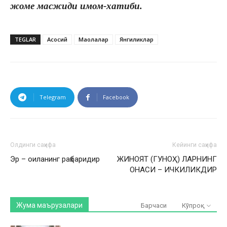
жоме масжиди имом-хатиби.
TEGLAR
Асосий
Мақолалар
Янгиликлар
Telegram
Facebook
Олдинги саҳифа
Кейинги саҳифа
Эр – оиланинг раҳбаридир
ЖИНОЯТ (ГУНОҲ) ЛАРНИНГ
ОНАСИ – ИЧКИЛИКДИР
Жума маърузалари
Барчаси
Кўпроқ