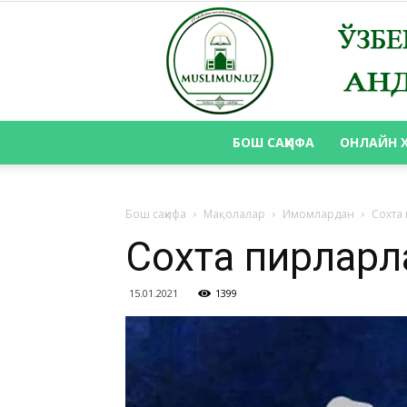
БОШ САҲИФА
ОНЛАЙН 
Бош саҳифа
Мақолалар
Имомлардан
Сохта
Сохта пирларла
15.01.2021
1399