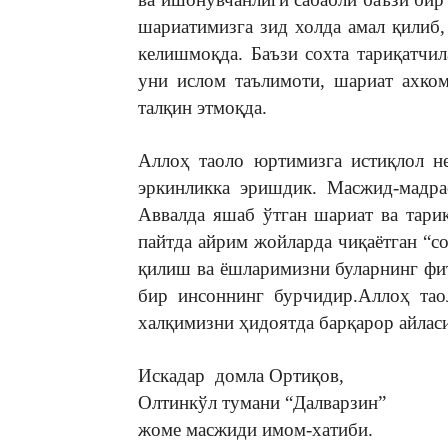
шариатимизга зид холда амал қилиб,
келишмоқда. Баъзи сохта тариқатчи
уни ислом таълимоти, шариат ахко
талқин этмоқда.
Аллоҳ таоло юртимизга истиқлол 
эркинликка эришдик. Масжид-мадра
Аввалда яшаб ўтган шариат ва тари
пайтда айрим жойларда чиқаётган “с
қилиш ва ёшларимизни буларнинг фи
бир инсоннинг бурчидир.Аллоҳ тао
халқимизни ҳидоятда барқарор айлас
Искадар домла Ортиқов,
Олтинкўл тумани “Далварзин”
жоме масжиди имом-хатиби.