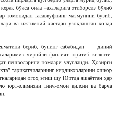
 керак бўлса оила –ахлларига этиборсиз бўлиб
лар томонидан тасаввуфнинг мазмунини бузиб,
млари ва ижтимоий хаётдан узоқлашган холда
неьматини бериб, бунинг сабабидан диний
саларимиз чиройли фаолият юритиб келяпти.
қат пешволарини номлари улуғланди. Ҳозирги
охта” тариқатчиларнинг кирдикорларини ошкор
тналаридан огоҳ этиш шу Юртда яшаётган ҳар
ло юрт-элимизни тинч-омон қилсин ва барча
ин.