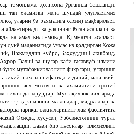
ҳар томонлама, ҳолисона ўрганила бошланди.
тни тан оламизки мана шундай улуғларимиз
ллоҳ уларни ўз рахматига олсин) мақбаралари
а айлантирилди ва уларнинг ёзган асарлари ва
оқда ва амал қилинмоқда. Қимматли асарлари
тун дунё маданиятида ўчмас из қолдирган Хожа
ний, Нажмиддин Кубро, Баҳоуддин Нақшбанд,
Аҳрор Валий ва шулар каби тасаввуф илмини
н буюк мутафаккирларнинг фикрлари, уларнинг
 тарихий шахслар сифатидаги диний, маънавий-
арининг асл мохияти ва ахамиятини ёритиб
ҳам нихоятда зарурдир. Мустақиллик йилларида
эътибор қаратилиши масжидлар, мадрасалар ва
қаторда тариқат вакилларининг ҳам фаолиятига
казий Осиёда, хусусан, Ўзбекистоннинг турли
 жадаллашди. Баъзи бир инсонлар илмсизлиги
сохта пирларга қўл бериб уларга мурид бўлиб,