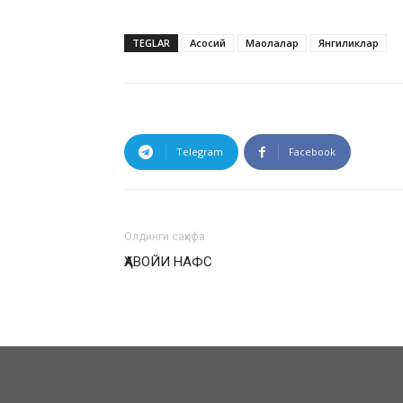
TEGLAR
Асосий
Мақолалар
Янгиликлар
Telegram
Facebook
Олдинги саҳифа
ҲАВОЙИ НАФС