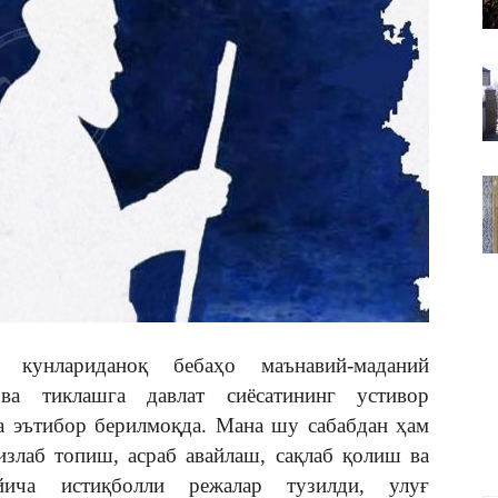
ВАКИЛЛИГИ
 кунлариданоқ бебаҳо маънавий-маданий
ва тиклашга давлат сиёсатининг устивор
а эътибор берилмоқда. Мана шу сабабдан ҳам
злаб топиш, асраб авайлаш, сақлаб қолиш ва
йича истиқболли режалар тузилди, улуғ