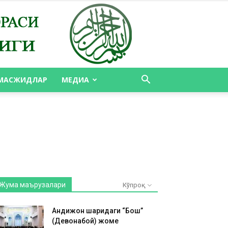
МАСЖИДЛАР
МЕДИА
Жума маърузалари
Кўпроқ
Андижон шаҳридаги “Бош”
(Девонабой) жоме