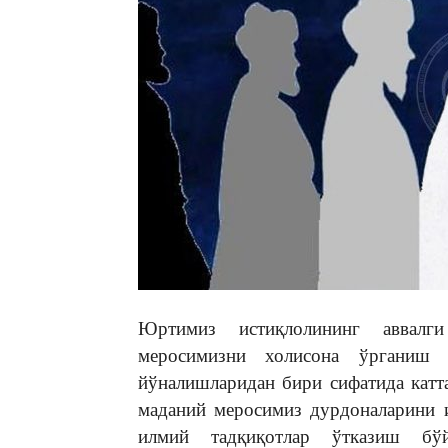
Юртимиз истиқлолининг аввалги
меросимизни холисона ўрганиш 
йўналишларидан бири сифатида катт
маданий меросимиз дурдоналарини и
илмий тадқиқотлар ўтказиш бў