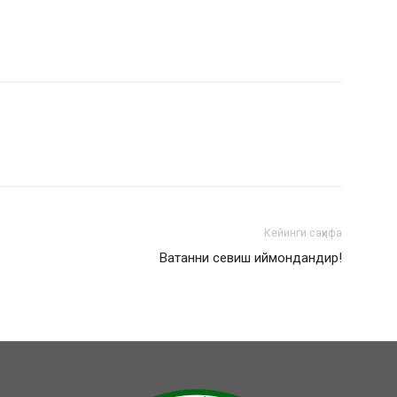
Кейинги саҳифа
Ватанни севиш иймондандир!