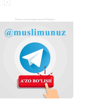
Бизни телеграмда кузатиб боринг