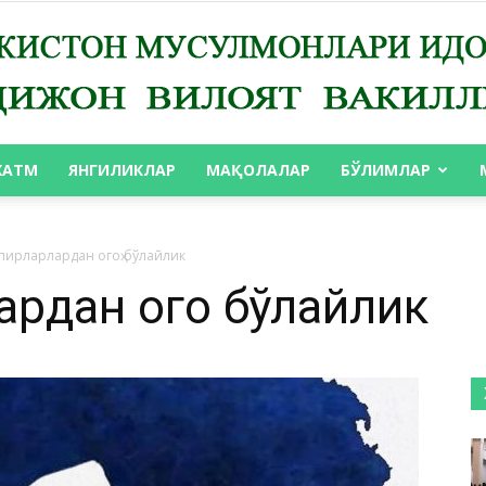
ХАТМ
ЯНГИЛИКЛАР
МАҚОЛАЛАР
БЎЛИМЛАР
АНДИЖОН
 пирларлардан огоҳ бўлайлик
рдан огоҳ бўлайлик
ВИЛОЯТ