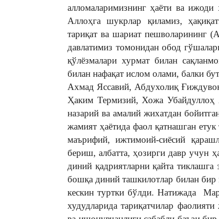
алломаларимизнинг ҳаёти ва ижоди 
Аллоҳга шукрлар қиламиз, ҳақиқа
тариқат ва шариат пешволарининг (А
давлатимиз томонидан обод гўшаларг
қўлёзмалари хурмат билан сақланм
билан нафақат ислом олами, балки бу
Ахмад Яссавий, Абдухолиқ Ғиждуво
Ҳаким Термизий, Хожа Убайдуллоҳ 
назарий ва амалий жихатдан бойитга
жамият ҳаётида фаол қатнашган етук
маърифий, ижтимоий-сиёсий қарашл
бериш, албатта, ҳозирги давр учун 
диний қадриятларни қайта тиклашга 
бошқа диний ташкилотлар билан бир 
кескин туртки бўлди. Натижада Мар
худудларида тариқатчилар фаолияти
ва ишонувчанлиги сабабли баъзи бир 