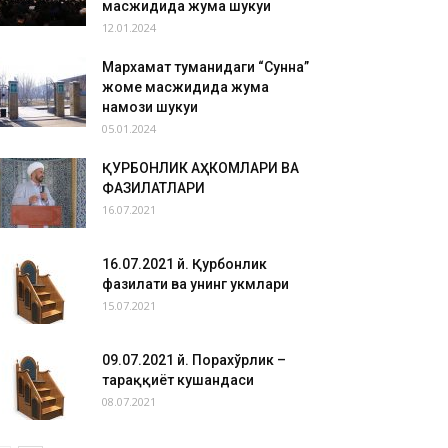
масжидида жума шукуҳи
12.01.2024
Мархамат туманидаги “Сунна”
жоме масжидида жума
намози шукуҳи
05.01.2024
ҚУРБОНЛИК АҲКОМЛАРИ ВА
ФАЗИЛАТЛАРИ
16.07.2021
16.07.2021 й. Қурбонлик
фазилати ва унинг ҳукмлари
15.07.2021
09.07.2021 й. Порахўрлик –
тараққиёт кушандаси
08.07.2021